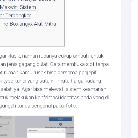
 Maxwin, Sistem
ar Terbongkar
ino Boxiangyx Alat Mitra
gar klasik, namun rupanya cukup ampuh, untuk
gan jenis gagang bulat. Cara membuka slot tanpa
lot rumah kamu rusak bisa bersama penjepit
k type kunci yang satu ini, mutu harga kadang
ba salah ya. Agar bisa melewati sistem keamanan
untuk melakukan konfrimasi identitas anda yang di
ungah tanda pengenal pakai foto.