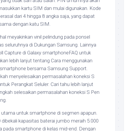
 yang tidak sah atau salah. PIN umumnya akan
masukkan kartu SIM dan mulai digunakan. Kode
erasal dari 4 hingga 8 angka saja, yang dapat
rsama dengan katu SIM.
rihal meyakinkan vinil pelindung pada ponsel
pas seluruhnya di Dukungan Samsung. Lainnya
l Capture di Galaxy smartphoneFAQ untuk
ukan lebih lanjut tentang Cara menggunakan
xy smartphone bersama Samsung Support.
gkah menyelesaikan permasalahan koneksi S
k Perangkat Seluler. Cari tahu lebih lanjut
ngkah selesaikan permasalahan koneksi S Pen
ng.
l utama untuk smartphone di segmen apapun.
0 dibekali kapasitas baterai jumbo meraih 5.000
pada smartphone di kelas mid-end. Dengan