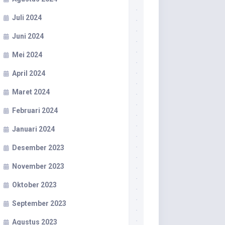
Juli 2024
Juni 2024
Mei 2024
April 2024
Maret 2024
Februari 2024
Januari 2024
Desember 2023
November 2023
Oktober 2023
September 2023
Agustus 2023