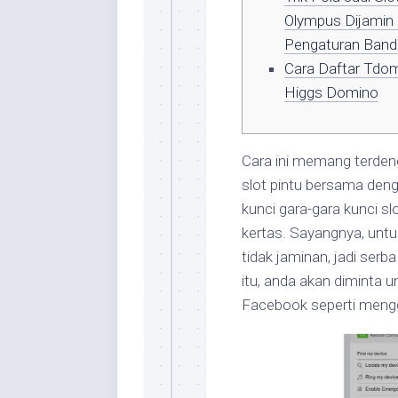
Olympus Dijamin
Pengaturan Band
Cara Daftar Tdom
Higgs Domino
Cara ini memang terden
slot pintu bersama den
kunci gara-gara kunci s
kertas. Sayangnya, untu
tidak jaminan, jadi ser
itu, anda akan diminta 
Facebook seperti mengg