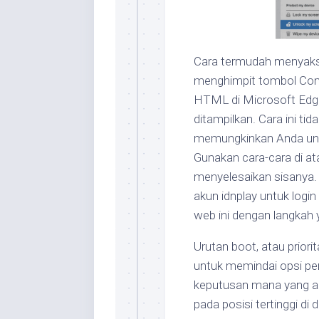
Cara termudah menyaks
menghimpit tombol Comm
HTML di Microsoft Edge
ditampilkan. Cara ini t
memungkinkan Anda un
Gunakan cara-cara di at
menyelesaikan sisanya.
akun idnplay untuk login 
web ini dengan langkah 
Urutan boot, atau prior
untuk memindai opsi pe
keputusan mana yang aka
pada posisi tertinggi di