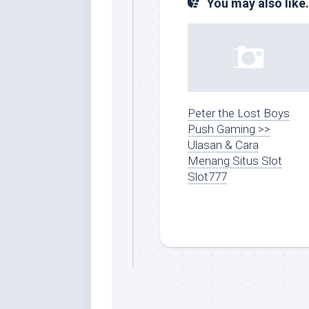
You may also like.
Peter the Lost Boys
Push Gaming >>
Ulasan & Cara
Menang Situs Slot
Slot777