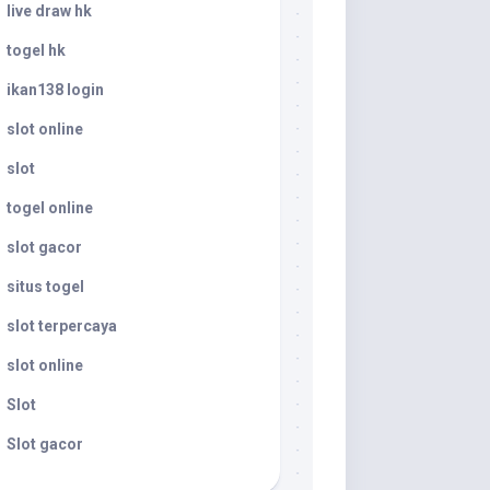
live draw hk
togel hk
ikan138 login
slot online
slot
togel online
slot gacor
situs togel
slot terpercaya
slot online
Slot
Slot gacor