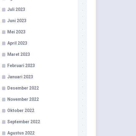
Juli 2023
Juni 2023
Mei 2023
April 2023
Maret 2023
Februari 2023
Januari 2023
Desember 2022
November 2022
Oktober 2022
September 2022
Agustus 2022