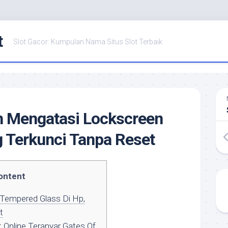
t
Slot Gacor: Kumpulan Nama Situs Slot Terbaik
h Mengatasi Lockscreen
 Terkunci Tanpa Reset
ontent
empered Glass Di Hp,
t
ot Online Teranyar Gates Of