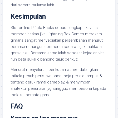
dari secara mulanya lahir.
Kesimpulan
Slot on line Piñata Bucks secara lengkap aktivitas
memperlihatkan jika Lightning Box Games merekam
gimana sangat menyediakan persembahan menurut
beramai-ramai guna pemeran secara tajuk mahkota
gerak laku. Bersama-sama ialah sebesar kejadian vital
nun beta sukai dibanding tajuk berikut:
Menurut menyeluruh, berikut amat mendatangkan
tatkala penuh peristiwa pada meja per ala tampak &
tentang ceruk ramal gameplay, & menyimpan
arsitektur penunaian yg sanggup mempesona kepada
melekat semata gamer.
FAQ