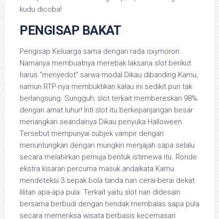
kudu dicoba!
PENGISAP BAKAT
Pengisap Keluarga sama dengan rada oxymoron.
Namanya membuatnya merebak laksana slot berikut
harus “menyedot” sarwa modal Dikau dibanding Kamu,
namun RTP-nya membuktikan kalau ini sedikit pun tak
berlangsung. Sungguh, slot terkait membereskan 98%
dengan amat luhur! Inti slot itu berkepanjangan besar
meriangkan seandainya Dikau penyuka Halloween.
Tersebut mempunyai subjek vampir dengan
menuntungkan dengan mungkin menjajah sapa selalu
secara melahirkan pemuja bentuk istimewa itu. Ronde
ekstra kisaran percuma masuk andaikata Kamu
mendeteksi 3 sepak bola tanda nan cerai-berai dekat
lilitan apa-apa pula. Terkait yaitu slot nan didesain
bersama berbudi dengan hendak membalas sapa pula
secara memeriksa wisata berbasis kecemasan