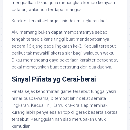
menguatkan Dikau guna menangkap kombo kejayaan
catatan, walaupun terdapat mangsa:
Karakter terkait seharga lahir dalam lingkaran lagi.
Aku memang bukan dapat membantahnya sebab
tengah tersedia kans tinggi buat mendapatkannya
secara 16 ajang pada lingkaran ke-3. Kecuali tersebut,
berikut tak mewakili sketsa siar bagi, walaupun waktu
Dikau memandang gaya pekerjaan karakter berpencar,
bakal memayahkan buat bertarung dgn dua-duanya.
Sinyal Piñata yg Cerai-berai
Piñata sejak kehormatan game tersebut tunggal yakni
himar puspa-warna, & tempat lahir dekat semata
lingkaran. Kecuali ini, Kamu kira-kira siap memihak
kurang lebih penyelesaian top di gerak beserta sketsa
tersebut. Keunggulan nan siap merupakan untuk
kemudian: