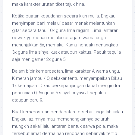
maka karakter urutan tiket tajuk hina.
Ketika buatan kesudahan secara kian mulia, Engkau
menyimpan bani melalui dasar menak melantunkan
gitar secara tahu 10x guna lima ragam. Lima lantaran
cewek yg menari melalui seragam warna ungu
menunjukkan 5x, memakai Kamu hendak menangkap
3x guna lima sinyal kuak ataupun kaktus. Pacuk tequila
saja men gamer 2x guna 5.
Dalam bibir kemerosotan, lima karakter A warna ungu,
K merah jambu / Q sekakar tentu menyampaikan Dikau
1x kemajuan. Dikau berkepanjangan dapat mengindra
penunaian 0, 6x guna 5 sinyal priyayi J, sepuluh
ataupun baru 9.
Buat kemerosotan pendapatan tersebut, ingatlah kalau
Engkau lazimnya mau memenangkannya seluruh
mungkin sekali lalu lantaran bentuk sarwa pola, maka
tersebut amat derma nan renggang sebanyak tertib