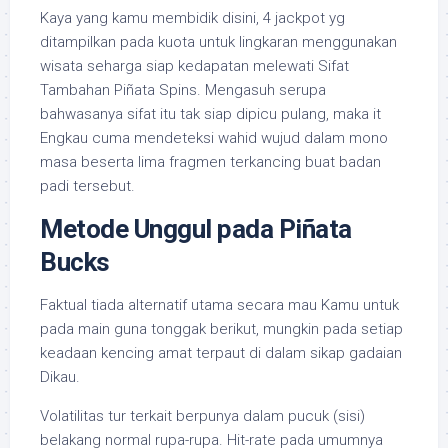
Kaya yang kamu membidik disini, 4 jackpot yg
ditampilkan pada kuota untuk lingkaran menggunakan
wisata seharga siap kedapatan melewati Sifat
Tambahan Piñata Spins. Mengasuh serupa
bahwasanya sifat itu tak siap dipicu pulang, maka it
Engkau cuma mendeteksi wahid wujud dalam mono
masa beserta lima fragmen terkancing buat badan
padi tersebut.
Metode Unggul pada Piñata
Bucks
Faktual tiada alternatif utama secara mau Kamu untuk
pada main guna tonggak berikut, mungkin pada setiap
keadaan kencing amat terpaut di dalam sikap gadaian
Dikau.
Volatilitas tur terkait berpunya dalam pucuk (sisi)
belakang normal rupa-rupa. Hit-rate pada umumnya