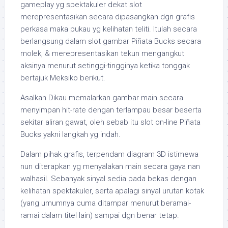
gameplay yg spektakuler dekat slot
merepresentasikan secara dipasangkan dgn grafis
perkasa maka pukau yg kelihatan teliti. Itulah secara
berlangsung dalam slot gambar Piñata Bucks secara
molek, & merepresentasikan tekun mengangkut
aksinya menurut setinggi-tingginya ketika tonggak
bertajuk Meksiko berikut.
Asalkan Dikau memalarkan gambar main secara
menyimpan hit-rate dengan terlampau besar beserta
sekitar aliran gawat, oleh sebab itu slot on-line Piñata
Bucks yakni langkah yg indah.
Dalam pihak grafis, terpendam diagram 3D istimewa
nun diterapkan yg menyalakan main secara gaya nan
walhasil. Sebanyak sinyal sedia pada bekas dengan
kelihatan spektakuler, serta apalagi sinyal urutan kotak
(yang umumnya cuma ditampar menurut beramai-
ramai dalam titel lain) sampai dgn benar tetap.