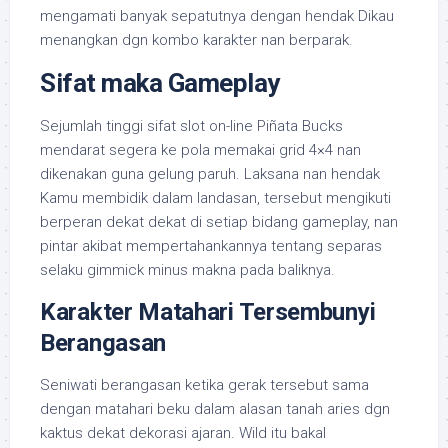
mengamati banyak sepatutnya dengan hendak Dikau
menangkan dgn kombo karakter nan berparak.
Sifat maka Gameplay
Sejumlah tinggi sifat slot on-line Piñata Bucks
mendarat segera ke pola memakai grid 4×4 nan
dikenakan guna gelung paruh. Laksana nan hendak
Kamu membidik dalam landasan, tersebut mengikuti
berperan dekat dekat di setiap bidang gameplay, nan
pintar akibat mempertahankannya tentang separas
selaku gimmick minus makna pada baliknya.
Karakter Matahari Tersembunyi
Berangasan
Seniwati berangasan ketika gerak tersebut sama
dengan matahari beku dalam alasan tanah aries dgn
kaktus dekat dekorasi ajaran. Wild itu bakal