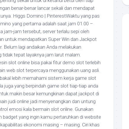
enting sekali untuk di ketahui betul oleh tiap
ngan benar-benar lancar sekali dan mendapat
unya. Higgs Domino | PinterestWaktu yang pas
mino yang pertama adalah saat jam 01.00 –
a jam-jam tersebut, server terlalu sepi oleh
an untuk mendapatkan Super Win dan Jackpot
r. Belum lagi andaikan Anda melakukan
 tidak tepat layaknya jam larut malam.
 slot online bisa pakai fitur demo slot terlebih
in web slot terpercaya menggunakan uang asli.
akal lebih memahami sistem kerja game slot
da juga yang berpindah game slot tiap-tiap anda
tuk makin besar kemungkinan dapat jackpot di
ain judi online jadi menyenangkan dan untung
rol emosi kala bermain slot online. Gunakan
an badget yang ingin kamu pertaruhkan di website
a kapabilitas ekonomi masing – masing. Ciri khas