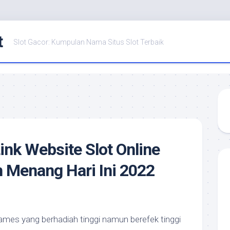
t
Slot Gacor: Kumpulan Nama Situs Slot Terbaik
ink Website Slot Online
 Menang Hari Ini 2022
mes yang berhadiah tinggi namun berefek tinggi