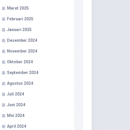
Maret 2025
Februari 2025
Januari 2025
Desember 2024
November 2024
Oktober 2024
September 2024
Agustus 2024
Juli 2024
Juni 2024
Mei 2024
April 2024