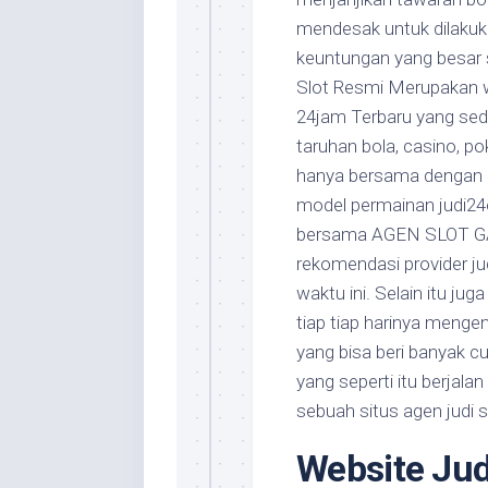
mendesak untuk dilakuka
keuntungan yang besar 
Slot Resmi Merupakan we
24jam Terbaru yang sed
taruhan bola, casino, p
hanya bersama dengan 
model permainan judi24o
bersama AGEN SLOT GAC
rekomendasi provider ju
waktu ini. Selain itu ju
tiap tiap harinya menge
yang bisa beri banyak c
yang seperti itu berjalan
sebuah situs agen judi sl
Website Jud