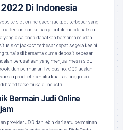
 2022 Di Indonesia
website slot online gacor jackpot terbesar yang
sama teman dan keluarga untuk mendapatkan
ine yang bisa anda dapatkan bersama mudah.
itus slot jackpot terbesar dapat segera kesini
 tunai asli bersama cuma deposit sebesar
 adalah perusahaan yang menjual mesin slot,
ook, dan permainan live casino. CQ9 adalah
kan product memiliki kualitas tinggi dan
di brand terkemuka di industri.
ik Bermain Judi Online
4jam
n provider JDB dan lebih dari satu permainan