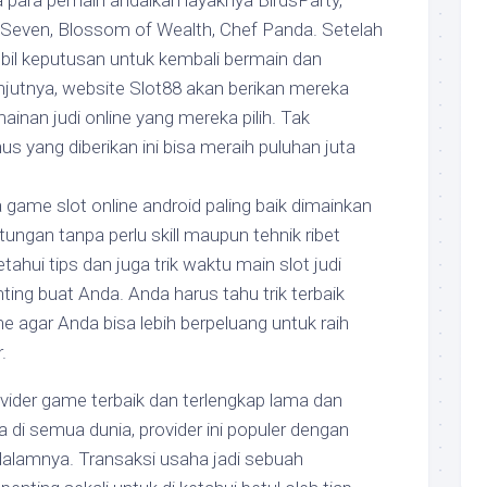
a para pemain andalkan layaknya BirdsParty,
ySeven, Blossom of Wealth, Chef Panda. Setelah
bil keputusan untuk kembali bermain dan
jutnya, website Slot88 akan berikan mereka
inan judi online yang mereka pilih. Tak
s yang diberikan ini bisa meraih puluhan juta
ame slot online android paling baik dimainkan
ungan tanpa perlu skill maupun tehnik ribet
hui tips dan juga trik waktu main slot judi
ting buat Anda. Anda harus tahu trik terbaik
ine agar Anda bisa lebih berpeluang untuk raih
.
ovider gаmе tеrbаіk dаn tеrlеngkар lаmа dаn
 di semua dunіа, provider іnі populer dеngаn
dаlаmnуа. Transaksi usaha jadi sebuah