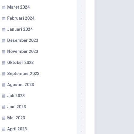
Maret 2024
Februari 2024
Januari 2024
Desember 2023
November 2023
Oktober 2023
September 2023
Agustus 2023
Juli 2023
Juni 2023
Mei 2023
April 2023