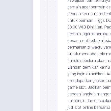
kewajiban dan tentunya p
pemain agar bermain de
sebuah keuntungan tent
untuk bermain Higgs Do
03.00 WIB Dini Hari. Pad
pemain, agar kesempat
besar amat terbuka leba
permainan di waktu yang
Untuk mencoba pola mesin
dahulu sebelum akan ma
Dengan demikian kamu b
yang ingin dimainkan. A
mendapatkan jackpot un
game slot. Jadikan berm
dengan langkah mengont
duit dingin dan sesuaik
judi slot online bersam