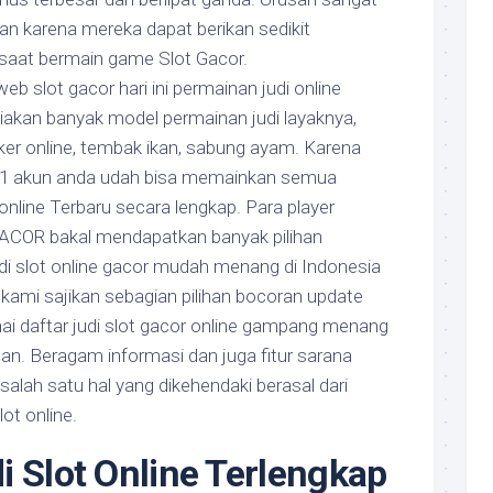
n karena mereka dapat berikan sedikit
saat bermain game Slot Gacor.
b slot gacor hari ini permainan judi online
iakan banyak model permainan judi layaknya,
oker online, tembak ikan, sabung ayam. Karena
1 akun anda udah bisa memainkan semua
nline Terbaru secara lengkap. Para player
OR bakal mendapatkan banyak pilihan
di slot online gacor mudah menang di Indonesia
ga kami sajikan sebagian pilihan bocoran update
nai daftar judi slot gacor online gampang menang
uan. Beragam informasi dan juga fitur sarana
 salah satu hal yang dikehendaki berasal dari
ot online.
i Slot Online Terlengkap