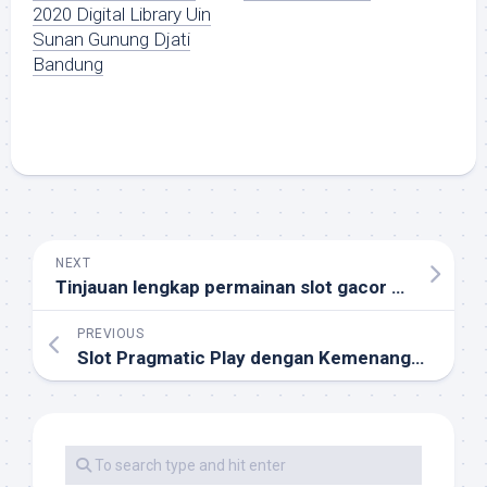
2020 Digital Library Uin
Sunan Gunung Djati
Bandung
NEXT
Tinjauan lengkap permainan slot gacor newest: Flame Ulasan!
PREVIOUS
Slot Pragmatic Play dengan Kemenangan Terbesar