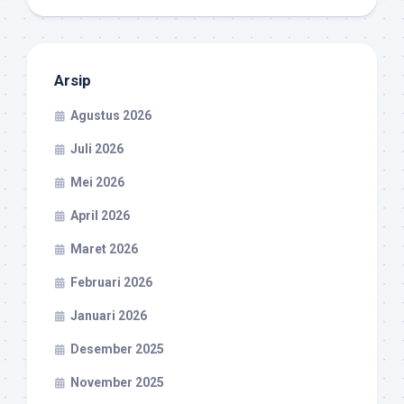
Arsip
Agustus 2026
Juli 2026
Mei 2026
April 2026
Maret 2026
Februari 2026
Januari 2026
Desember 2025
November 2025