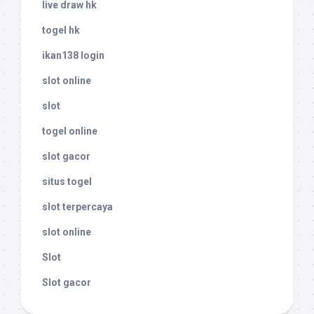
live draw hk
togel hk
ikan138 login
slot online
slot
togel online
slot gacor
situs togel
slot terpercaya
slot online
Slot
Slot gacor