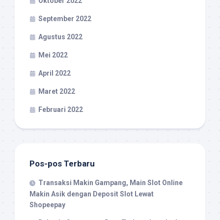
Oktober 2022
September 2022
Agustus 2022
Mei 2022
April 2022
Maret 2022
Februari 2022
Pos-pos Terbaru
Transaksi Makin Gampang, Main Slot Online
Makin Asik dengan Deposit Slot Lewat
Shopeepay