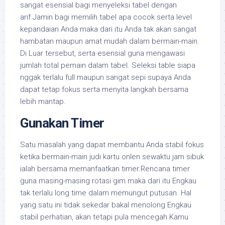
sangat esensial bagi menyeleksi tabel dengan
arif.Jamin bagi memilih tabel apa cocok serta level
kepandaian Anda maka dari itu Anda tak akan sangat
hambatan maupun amat mudah dalam bermain-main.
Di Luar tersebut, serta esensial guna mengawasi
jumlah total pemain dalam tabel. Seleksi table siapa
nggak terlalu full maupun sangat sepi supaya Anda
dapat tetap fokus serta menyita langkah bersama
lebih mantap.
Gunakan Timer
Satu masalah yang dapat membantu Anda stabil fokus
ketika bermain-main judi kartu onlen sewaktu jam sibuk
ialah bersama memanfaatkan timer.Rencana timer
guna masing-masing rotasi gim maka dari itu Engkau
tak terlalu long time dalam memungut putusan. Hal
yang satu ini tidak sekedar bakal menolong Engkau
stabil perhatian, akan tetapi pula mencegah Kamu