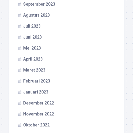
September 2023
Agustus 2023
Juli 2023
Juni 2023
Mei 2023
April 2023
Maret 2023
Februari 2023
Januari 2023
Desember 2022
November 2022
Oktober 2022