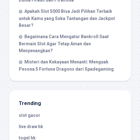
Dunia Firaun dan Piramida
Apakah Slot 5000 Bisa Jadi Pilihan Terbaik
untuk Kamu yang Suka Tantangan dan Jackpot
Besar?
Bagaimana Cara Mengatur Bankroll Saat
Bermain Slot Agar Tetap Aman dan
Menyenangkan?
Misteri dan Kekayaan Menanti: Menguak
Pesona 5 Fortune Dragons dari Spadegaming
Trending
slot gacor
live draw hk
togel hk