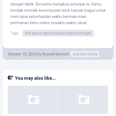
dengan taktik. Bersama mengikuti petunjuk ini, Kamu
hendak memiliki kesempatan lebih banyak bagus untuk
mencapai keberhasilan waktu bermain-main
permainan kartu online sewaktu waktu sibuk.
Tags:
slot gacor deposit pulsa tanpa potongan
Oktober 10, 2024
by
Russell Bennett
Judi Slot Online
You may also like...