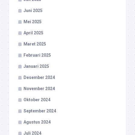
Juni 2025
Mei 2025
April 2025
Maret 2025
Februari 2025
Januari 2025
Desember 2024
November 2024
Oktober 2024
September 2024
Agustus 2024
Juli 2024