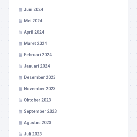
Juni 2024
Mei 2024
April 2024
Maret 2024
Februari 2024
Januari 2024
Desember 2023
November 2023
Oktober 2023
September 2023
Agustus 2023
Juli 2023