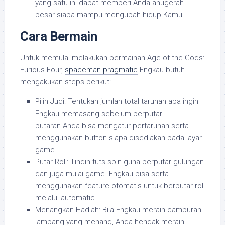
yang satu ini dapat memberi Anda anugerah
besar siapa mampu mengubah hidup Kamu.
Cara Bermain
Untuk memulai melakukan permainan Age of the Gods:
Furious Four,
spaceman pragmatic
Engkau butuh
mengakukan steps berikut:
Pilih Judi: Tentukan jumlah total taruhan apa ingin
Engkau memasang sebelum berputar
putaran.Anda bisa mengatur pertaruhan serta
menggunakan button siapa disediakan pada layar
game.
Putar Roll: Tindih tuts spin guna berputar gulungan
dan juga mulai game. Engkau bisa serta
menggunakan feature otomatis untuk berputar roll
melalui automatic.
Menangkan Hadiah: Bila Engkau meraih campuran
lambang yang menang, Anda hendak meraih