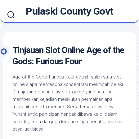
Skip
Pulaski County Govt
to
content
Tinjauan Slot Online Age of the
Gods: Furious Four
Age of the Gods: Furious Four adalah salah satu slot
online siapa memesona konsentrasi melimpah pelaku.
Dimajukan dengan Playtech, game yang satu ini
memberikan kejadian melakukan permainan apa
menghibur serta menarik. Serta tema dewa-dewi
Yunani antik, partisipan hendak dibawa ke di dalam
bumi legenda dan juga legend siapa penuh bersama
daya luar biasa.