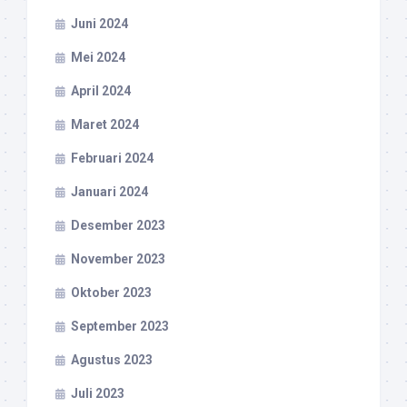
Juni 2024
Mei 2024
April 2024
Maret 2024
Februari 2024
Januari 2024
Desember 2023
November 2023
Oktober 2023
September 2023
Agustus 2023
Juli 2023