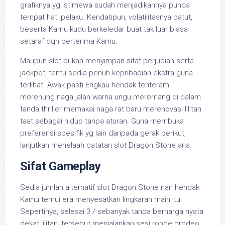
grafiknya yg istimewa sudah menjadikannya punca
tempat hati pelaku. Kendatipun, volatilitasnya patut,
beserta Kamu kudu berkeledar buat tak luar biasa
setaraf dgn berterima Kamu.
Maupun slot bukan menyimpan sifat perjudian serta
jackpot, tentu sedia penuh kepribadian ekstra guna
terlihat. Awak pasti Engkau hendak tenteram
merenung naga jalan warna ungu meremang di dalam
tanda thriller memakai naga rat baru merenovasi lilitan
taat sebagai hidup tanpa aturan. Guna membuka
preferensi spesifik yg lain daripada gerak berikut,
lanjutkan menelaah catatan slot Dragon Stone ana.
Sifat Gameplay
Sedia jumlah alternatif slot Dragon Stone nan hendak
Kamu temui era menyesatkan lingkaran main itu.
Sepertinya, selesai 3 / sebanyak tanda berharga nyata
dekat lilitan, tersebut menjalankan sesi ronde prodeo.