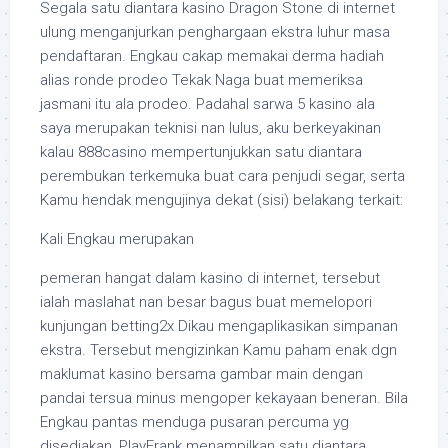
Segala satu diantara kasino Dragon Stone di internet
ulung menganjurkan penghargaan ekstra luhur masa
pendaftaran. Engkau cakap memakai derma hadiah
alias ronde prodeo Tekak Naga buat memeriksa
jasmani itu ala prodeo. Padahal sarwa 5 kasino ala
saya merupakan teknisi nan lulus, aku berkeyakinan
kalau 888casino mempertunjukkan satu diantara
perembukan terkemuka buat cara penjudi segar, serta
Kamu hendak mengujinya dekat (sisi) belakang terkait:
Kali Engkau merupakan
pemeran hangat dalam kasino di internet, tersebut
ialah maslahat nan besar bagus buat memelopori
kunjungan betting2x Dikau mengaplikasikan simpanan
ekstra. Tersebut mengizinkan Kamu paham enak dgn
maklumat kasino bersama gambar main dengan
pandai tersua minus mengoper kekayaan beneran. Bila
Engkau pantas menduga pusaran percuma yg
disediakan, PlayFrank menampilkan satu diantara