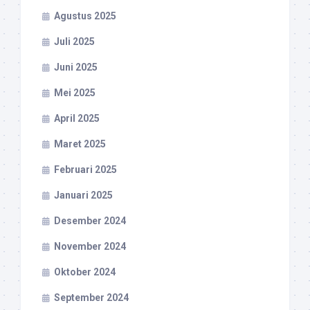
Agustus 2025
Juli 2025
Juni 2025
Mei 2025
April 2025
Maret 2025
Februari 2025
Januari 2025
Desember 2024
November 2024
Oktober 2024
September 2024