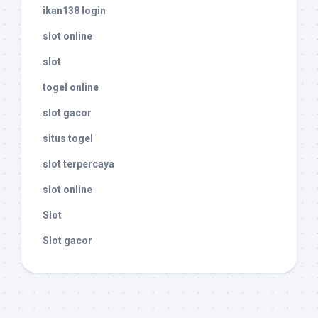
ikan138 login
slot online
slot
togel online
slot gacor
situs togel
slot terpercaya
slot online
Slot
Slot gacor