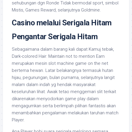
sehubungan dgn Ronde Tidak bermodal sport, simbol
Mistis, Games Reward, selanjutnya Goldmine.
Casino melalui Serigala Hitam
Pengantar Serigala Hitam
Sebagaimana dalam barang kali dapat Kamuj tebak,
Dark-colored Hair: Maintain not to mention Earn
merupakan mesin slot machine game on the net
bertema hewan. Latar belakangnya termasuk hutan
hijau, pegunungan, bulan purnama, selanjutnya langit
malam dalam indah yg hendak masyarakat
keseluruhan lihat. Awak tetao menggemari slit terkait
dikarenakan menyodorkan game play dalam
mengagumkan serta berlimpah pilihan fantastis akan
menambahkan pengalaman melakukan taruhan match
Player.
Apa Player hobi suara serigala melolong semasa