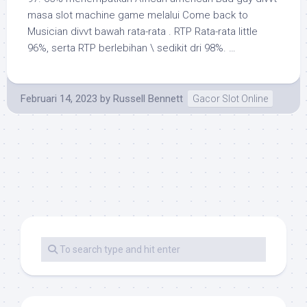
masa slot machine game melalui Come back to
Musician divvt bawah rata-rata . RTP Rata-rata little
96%, serta RTP berlebihan \ sedikit dri 98%. …
Februari 14, 2023
by
Russell Bennett
Gacor Slot Online