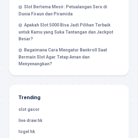
Slot Bertema Mesir: Petualangan Seru di
Dunia Firaun dan Piramida
Apakah Slot 5000 Bisa Jadi Pilihan Terbaik
untuk Kamu yang Suka Tantangan dan Jackpot
Besar?
Bagaimana Cara Mengatur Bankroll Saat
Bermain Slot Agar Tetap Aman dan
Menyenangkan?
Trending
slot gacor
live draw hk
togel hk