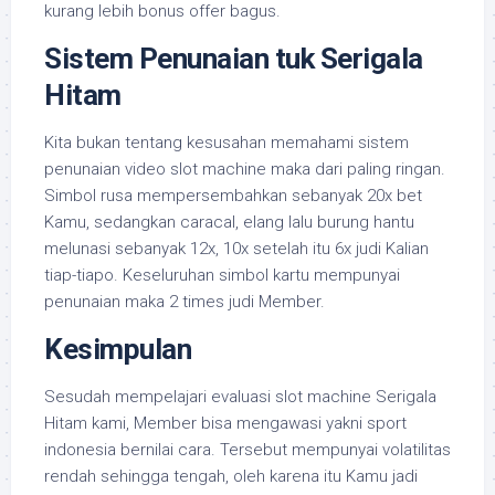
kurang lebih bonus offer bagus.
Sistem Penunaian tuk Serigala
Hitam
Kita bukan tentang kesusahan memahami sistem
penunaian video slot machine maka dari paling ringan.
Simbol rusa mempersembahkan sebanyak 20x bet
Kamu, sedangkan caracal, elang lalu burung hantu
melunasi sebanyak 12x, 10x setelah itu 6x judi Kalian
tiap-tiapo. Keseluruhan simbol kartu mempunyai
penunaian maka 2 times judi Member.
Kesimpulan
Sesudah mempelajari evaluasi slot machine Serigala
Hitam kami, Member bisa mengawasi yakni sport
indonesia bernilai cara. Tersebut mempunyai volatilitas
rendah sehingga tengah, oleh karena itu Kamu jadi