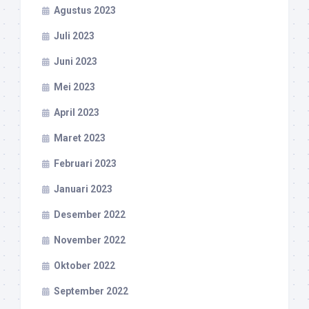
Agustus 2023
Juli 2023
Juni 2023
Mei 2023
April 2023
Maret 2023
Februari 2023
Januari 2023
Desember 2022
November 2022
Oktober 2022
September 2022