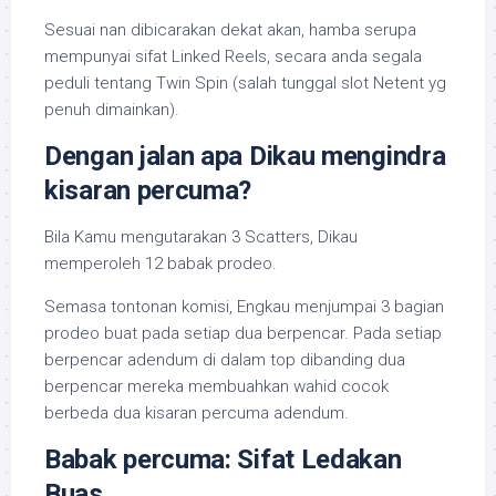
Sesuai nan dibicarakan dekat akan, hamba serupa
mempunyai sifat Linked Reels, secara anda segala
peduli tentang Twin Spin (salah tunggal slot Netent yg
penuh dimainkan).
Dengan jalan apa Dikau mengindra
kisaran percuma?
Bila Kamu mengutarakan 3 Scatters, Dikau
memperoleh 12 babak prodeo.
Semasa tontonan komisi, Engkau menjumpai 3 bagian
prodeo buat pada setiap dua berpencar. Pada setiap
berpencar adendum di dalam top dibanding dua
berpencar mereka membuahkan wahid cocok
berbeda dua kisaran percuma adendum.
Babak percuma: Sifat Ledakan
Buas