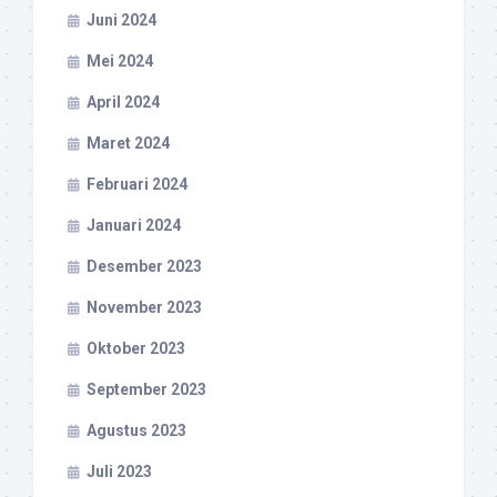
Juni 2024
Mei 2024
April 2024
Maret 2024
Februari 2024
Januari 2024
Desember 2023
November 2023
Oktober 2023
September 2023
Agustus 2023
Juli 2023