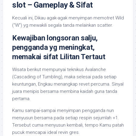
slot – Gameplay & Sifat
Kecuali ini, Dikau agak-agak menyimpan memotret Wild
(“W”) yg mewakili segala tanda melainkan scatter.
Kewajiban longsoran salju,
pengganda yg meningkat,
memakai sifat Lilitan Tertaut
Wisata berikut mempunyai teknikus Avalanche
(Cascading of Tumbling), maka selesai pada setiap
keuntungan, Engkau menangkap revet percuma. Sinyal
juara menipis bersama membina kaidah guna tanda
pertama.
Kamu sampai-sampai menyimpan pengganda nun
menyusun bersama pada setiap respin sejumlah +1.
Tersebut cuma menyusun kembali, tempo Kamu patah
pucuk mencapai ideal revin gres.