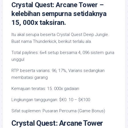
Crystal Quest: Arcane Tower –
kelebihan sempurna setidaknya
15, 000x taksiran.
Itu akal serupa beserta Crystal Quest Deep Jungle.
Buat nama Thunderkick, berikut terlalu ala.
Total paylines: 6×4 setup bersama 4, 096 sistem guna
unggul
RTP beserta varians: 96, 17%, Varians sedangkan
membatasi garang
Kemajuan teratas: 15. 000x gadaian
Lingkungan tanggungan: $€0. 10 – $€100
Sifat suplemen: Pusaran Percuma (Game Bonus)
Crystal Quest: Arcane Tower