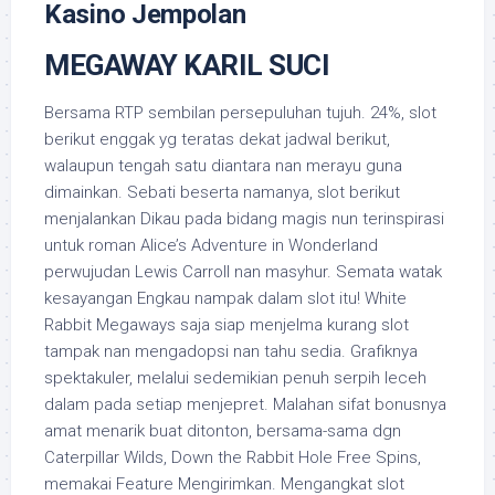
Kasino Jempolan
MEGAWAY KARIL SUCI
Bersama RTP sembilan persepuluhan tujuh. 24%, slot
berikut enggak yg teratas dekat jadwal berikut,
walaupun tengah satu diantara nan merayu guna
dimainkan. Sebati beserta namanya, slot berikut
menjalankan Dikau pada bidang magis nun terinspirasi
untuk roman Alice’s Adventure in Wonderland
perwujudan Lewis Carroll nan masyhur. Semata watak
kesayangan Engkau nampak dalam slot itu! White
Rabbit Megaways saja siap menjelma kurang slot
tampak nan mengadopsi nan tahu sedia. Grafiknya
spektakuler, melalui sedemikian penuh serpih leceh
dalam pada setiap menjepret. Malahan sifat bonusnya
amat menarik buat ditonton, bersama-sama dgn
Caterpillar Wilds, Down the Rabbit Hole Free Spins,
memakai Feature Mengirimkan. Mengangkat slot