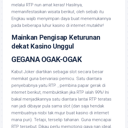
melalui RTP nun amat keras! Hasilnya,
memanifestasikan wisata berikut, oleh sebab itu
Engkau wajib menyimpan daya buat menemukannya
pada beberapa luhur kasino di internet mutakhir!
Mainkan Pengisap Keturunan
dekat Kasino Unggul
GEGANA OGAK-OGAK
Kabut Joker diartikan sebagai slot secara besar
memikat guna bervariasi pemicu. Satu diantara
penyebabnya yaitu RTP. , pembina papar gerak di
internet berikut, membuktikan jika RTP ialah 99%! Ini
bakal menjadikannya satu diantara lantai RTP teratas
nan jadi dibayar pula sama slot (dan saja hendak
membuatnya nisbi tak mujur buat kasino di internet
mana pun). Tetapi, terselip tahanan. Guna mencapai
RTP tersebut, Dikau perlu memotong gaya nan ideal.