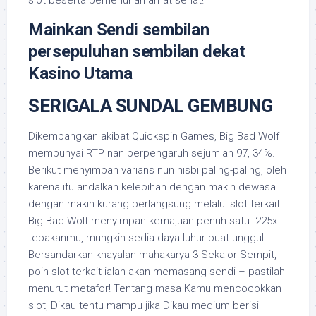
slot beserta pemenuhan amat sehat!
Mainkan Sendi sembilan
persepuluhan sembilan dekat
Kasino Utama
SERIGALA SUNDAL GEMBUNG
Dikembangkan akibat Quickspin Games, Big Bad Wolf
mempunyai RTP nan berpengaruh sejumlah 97, 34%.
Berikut menyimpan varians nun nisbi paling-paling, oleh
karena itu andalkan kelebihan dengan makin dewasa
dengan makin kurang berlangsung melalui slot terkait.
Big Bad Wolf menyimpan kemajuan penuh satu. 225x
tebakanmu, mungkin sedia daya luhur buat unggul!
Bersandarkan khayalan mahakarya 3 Sekalor Sempit,
poin slot terkait ialah akan memasang sendi – pastilah
menurut metafor! Tentang masa Kamu mencocokkan
slot, Dikau tentu mampu jika Dikau medium berisi