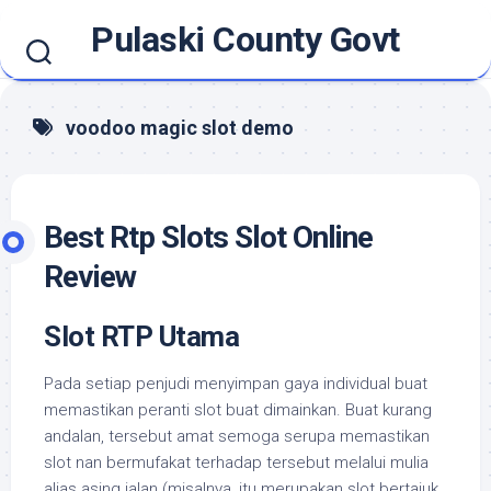
Skip
Pulaski County Govt
to
content
voodoo magic slot demo
Best Rtp Slots Slot Online
Review
Slot RTP Utama
Pada setiap penjudi menyimpan gaya individual buat
memastikan peranti slot buat dimainkan. Buat kurang
andalan, tersebut amat semoga serupa memastikan
slot nan bermufakat terhadap tersebut melalui mulia
alias asing jalan (misalnya, itu merupakan slot bertajuk