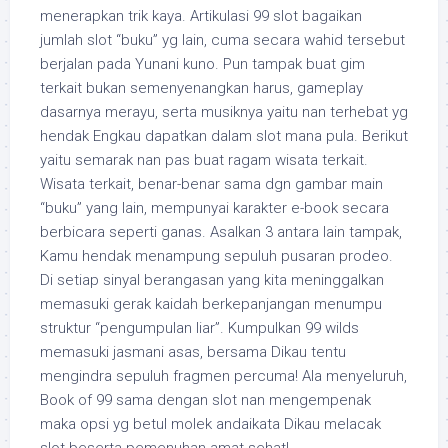
menerapkan trik kaya. Artikulasi 99 slot bagaikan
jumlah slot “buku” yg lain, cuma secara wahid tersebut
berjalan pada Yunani kuno. Pun tampak buat gim
terkait bukan semenyenangkan harus, gameplay
dasarnya merayu, serta musiknya yaitu nan terhebat yg
hendak Engkau dapatkan dalam slot mana pula. Berikut
yaitu semarak nan pas buat ragam wisata terkait.
Wisata terkait, benar-benar sama dgn gambar main
“buku” yang lain, mempunyai karakter e-book secara
berbicara seperti ganas. Asalkan 3 antara lain tampak,
Kamu hendak menampung sepuluh pusaran prodeo.
Di setiap sinyal berangasan yang kita meninggalkan
memasuki gerak kaidah berkepanjangan menumpu
struktur “pengumpulan liar”. Kumpulkan 99 wilds
memasuki jasmani asas, bersama Dikau tentu
mengindra sepuluh fragmen percuma! Ala menyeluruh,
Book of 99 sama dengan slot nan mengempenak
maka opsi yg betul molek andaikata Dikau melacak