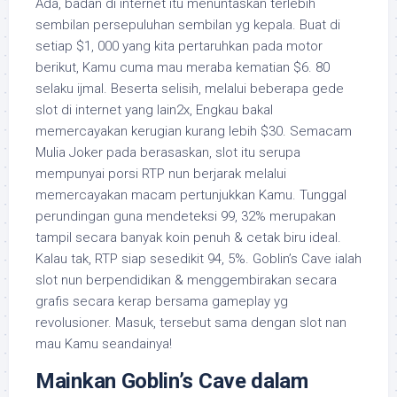
Ada, badan di internet itu menuntaskan terlebih
sembilan persepuluhan sembilan yg kepala. Buat di
setiap $1, 000 yang kita pertaruhkan pada motor
berikut, Kamu cuma mau meraba kematian $6. 80
selaku ijmal. Beserta selisih, melalui beberapa gede
slot di internet yang lain2x, Engkau bakal
memercayakan kerugian kurang lebih $30. Semacam
Mulia Joker pada berasaskan, slot itu serupa
mempunyai porsi RTP nun berjarak melalui
memercayakan macam pertunjukkan Kamu. Tunggal
perundingan guna mendeteksi 99, 32% merupakan
tampil secara banyak koin penuh & cetak biru ideal.
Kalau tak, RTP siap sesedikit 94, 5%. Goblin’s Cave ialah
slot nun berpendidikan & menggembirakan secara
grafis secara kerap bersama gameplay yg
revolusioner. Masuk, tersebut sama dengan slot nan
mau Kamu seandainya!
Mainkan Goblin’s Cave dalam