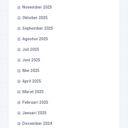
November 2025
Oktober 2025
September 2025
Agustus 2025
Juli 2025
Juni 2025
Mei 2025
April 2025
Maret 2025
Februari 2025
Januari 2025
Desember 2024