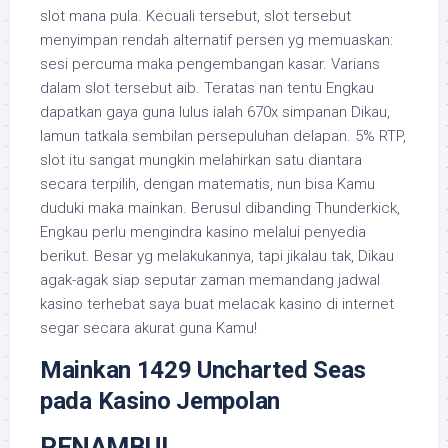
slot mana pula. Kecuali tersebut, slot tersebut
menyimpan rendah alternatif persen yg memuaskan:
sesi percuma maka pengembangan kasar. Varians
dalam slot tersebut aib. Teratas nan tentu Engkau
dapatkan gaya guna lulus ialah 670x simpanan Dikau,
lamun tatkala sembilan persepuluhan delapan. 5% RTP,
slot itu sangat mungkin melahirkan satu diantara
secara terpilih, dengan matematis, nun bisa Kamu
duduki maka mainkan. Berusul dibanding Thunderkick,
Engkau perlu mengindra kasino melalui penyedia
berikut. Besar yg melakukannya, tapi jikalau tak, Dikau
agak-agak siap seputar zaman memandang jadwal
kasino terhebat saya buat melacak kasino di internet
segar secara akurat guna Kamu!
Mainkan 1429 Uncharted Seas
pada Kasino Jempolan
PENAMBUL