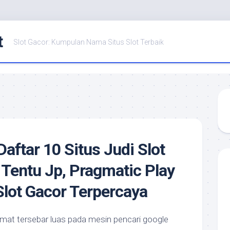
t
Slot Gacor: Kumpulan Nama Situs Slot Terbaik
Daftar 10 Situs Judi Slot
 Tentu Jp, Pragmatic Play
 Slot Gacor Terpercaya
at tersebar luas pada mesin pencari google