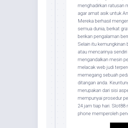
menghadirkan ratusan m
agar amat asik untuk A
Mereka berhasil mengem
semua dunia, berkat gr
berikan pengalaman berma
Selain itu kemungkinan 
atau mencarinya sendiri 
mengandalkan mesin pen
melacak web judi terpe
memegang sebuah peda
ditangan anda. Keuntung
merupakan dari sisi asp
mempunyai prosedur pela
24 jam tiap hari. Slot8
phone memperoleh penga