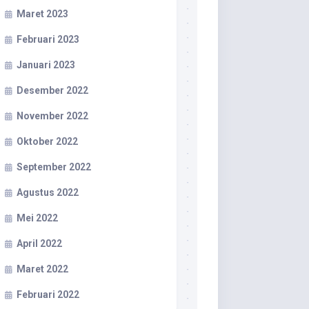
Maret 2023
Februari 2023
Januari 2023
Desember 2022
November 2022
Oktober 2022
September 2022
Agustus 2022
Mei 2022
April 2022
Maret 2022
Februari 2022