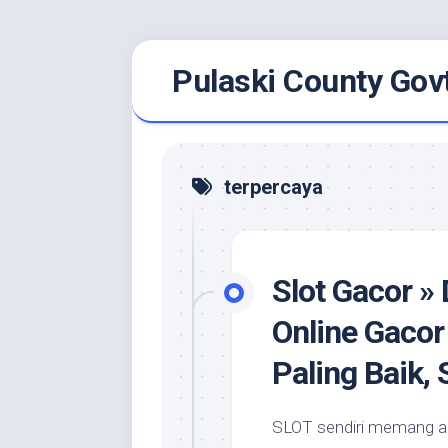
Skip
Pulaski County Gov
to
content
terpercaya
Slot Gacor » 
Online Gacor
Paling Baik,
SLOT sendiri memang am