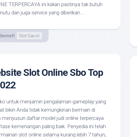
E TERPERCAYA ini kalian pastinya tak butuh
mutu dan juga service yang diberikan.…
 Bennett
Slot Gacor
bsite Slot Online Sbo Top
2022
siko untuk menjamin pengalaman gameplay yang
pat bikin Anda tidak kemungkinan bermain di
ah menyusun daftar model judi online terpercaya
ase kemenangan paling baik. Penyedia ini telah
ainan slot online selama kurang lebih 7 tahun,