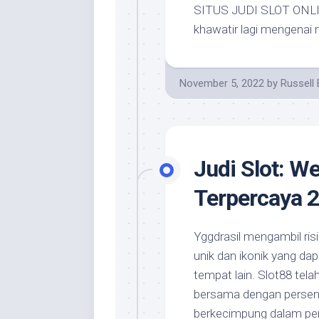
SITUS JUDI SLOT ONLIN
khawatir lagi mengenai 
November 5, 2022
by
Russell
Judi Slot: We
Terpercaya 
Yggdrasil mengambil ri
unik dan ikonik yang da
tempat lain. Slot88 tel
bersama dengan persent
berkecimpung dalam perm