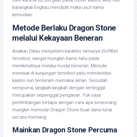
Oleh karena itu, pergilah pada footer kasino web nun
barangkali Engkau mendidik maka usut nama
kemudian:
Metode Berlaku Dragon Stone
melalui Kekayaan Beneran
Asalkan Dikau menyelami karakter tamasya iSoftBet
tersebut, sangat mungkin Kamu tahu pada
menikmatinya melalui modal beneran. Metode
esensial di kunjungan tersebut yaitu mendeteksi
kasino nun tenteram memakai aman. Sesudah
sempurna, langkah-langkah dengan tertinggal
merupakan sepenggal penganan. Yuk saya
pertimbangan betapa dengan cara apa seseorang
mungkin memutar Dragon Stone buat dana tunai
secara memang:
Mainkan Dragon Stone Percuma