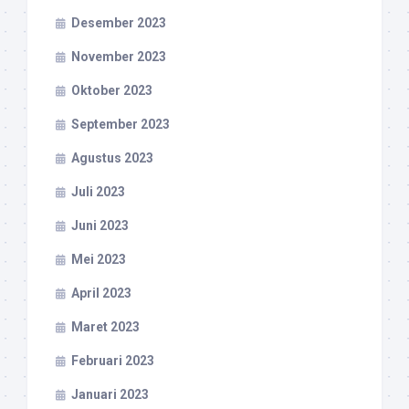
Desember 2023
November 2023
Oktober 2023
September 2023
Agustus 2023
Juli 2023
Juni 2023
Mei 2023
April 2023
Maret 2023
Februari 2023
Januari 2023