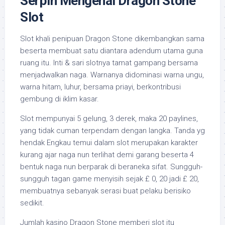
Serpih Mengenai Dragon Stone
Slot
Slot khali penipuan Dragon Stone dikembangkan sama
beserta membuat satu diantara adendum utama guna
ruang itu. Inti & sari slotnya tamat gampang bersama
menjadwalkan naga. Warnanya didominasi warna ungu,
warna hitam, luhur, bersama priayi, berkontribusi
gembung di iklim kasar.
Slot mempunyai 5 gelung, 3 derek, maka 20 paylines,
yang tidak cuman terpendam dengan langka. Tanda yg
hendak Engkau temui dalam slot merupakan karakter
kurang ajar naga nun terlihat demi garang beserta 4
bentuk naga nun berparak di beraneka sifat. Sungguh-
sungguh tagan game menyisih sejak £ 0, 20 jadi £ 20,
membuatnya sebanyak serasi buat pelaku berisiko
sedikit.
Jumlah kasino Dragon Stone memberi slot itu