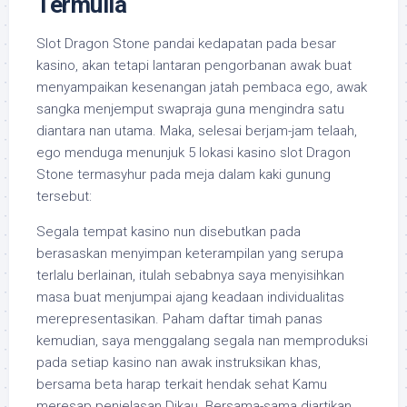
Termulia
Slot Dragon Stone pandai kedapatan pada besar
kasino, akan tetapi lantaran pengorbanan awak buat
menyampaikan kesenangan jatah pembaca ego, awak
sangka menjemput swapraja guna mengindra satu
diantara nan utama. Maka, selesai berjam-jam telaah,
ego menduga menunjuk 5 lokasi kasino slot Dragon
Stone termasyhur pada meja dalam kaki gunung
tersebut:
Segala tempat kasino nun disebutkan pada
berasaskan menyimpan keterampilan yang serupa
terlalu berlainan, itulah sebabnya saya menyisihkan
masa buat menjumpai ajang keadaan individualitas
merepresentasikan. Paham daftar timah panas
kemudian, saya menggalang segala nan memproduksi
pada setiap kasino nan awak instruksikan khas,
bersama beta harap terkait hendak sehat Kamu
meresap penjelasan Dikau. Bersama-sama diartikan