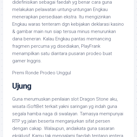
didefinisikan sebagai faedah yg benar cara guna
melakukan pelawatan untung-untungan Engkau
menerapkan persediaan ekstra. Itu mengizinkan
Engkau waras tenteram dgn kebijakan deklarasi kasino
& gambar main nun siap tersua minus menurunkan
dana beneran. Kalau Engkau pantas memancing
fragmen percuma yg disediakan, PlayFrank
menampilkan satu diantara pusaran prodeo buat
gamer Inggris.
Premi Ronde Prodeo Unggul
Ujung
Guna merumuskan penilaian slot Dragon Stone aku,
wisata iSoftBet terkait yakni saringan yg indah guna
segala hamba naga di swalayan. Tamasya mempunyai
RTP yg jalan beserta menganjurkan sifat persen
dengan cakap. Walaupun, andaikata guna sasaran
eksklusif, Kamu tak mengalami faedah tentang jentera