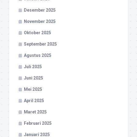
Desember 2025
November 2025
Oktober 2025
September 2025
Agustus 2025
Juli 2025
Juni 2025
Mei 2025
April 2025
Maret 2025
Februari 2025
Januari 2025