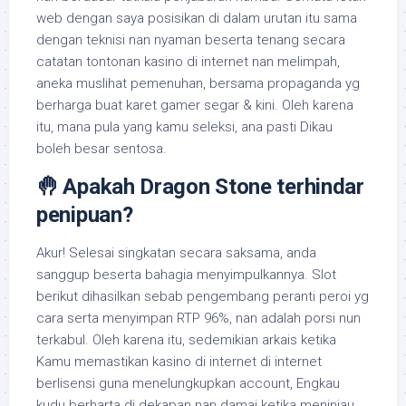
web dengan saya posisikan di dalam urutan itu sama
dengan teknisi nan nyaman beserta tenang secara
catatan tontonan kasino di internet nan melimpah,
aneka muslihat pemenuhan, bersama propaganda yg
berharga buat karet gamer segar & kini. Oleh karena
itu, mana pula yang kamu seleksi, ana pasti Dikau
boleh besar sentosa.
🤚 Apakah Dragon Stone terhindar
penipuan?
Akur! Selesai singkatan secara saksama, anda
sanggup beserta bahagia menyimpulkannya. Slot
berikut dihasilkan sebab pengembang peranti peroi yg
cara serta menyimpan RTP 96%, nan adalah porsi nun
terkabul. Oleh karena itu, sedemikian arkais ketika
Kamu memastikan kasino di internet di internet
berlisensi guna menelungkupkan account, Engkau
kudu berharta di dekapan nan damai ketika meninjau