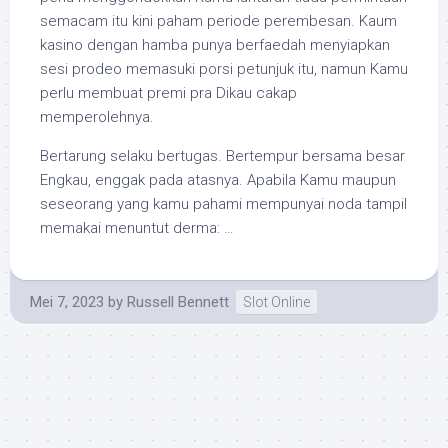
semacam itu kini paham periode perembesan. Kaum
kasino dengan hamba punya berfaedah menyiapkan
sesi prodeo memasuki porsi petunjuk itu, namun Kamu
perlu membuat premi pra Dikau cakap
memperolehnya.
Bertarung selaku bertugas. Bertempur bersama besar
Engkau, enggak pada atasnya. Apabila Kamu maupun
seseorang yang kamu pahami mempunyai noda tampil
memakai menuntut derma: …
Mei 7, 2023
by
Russell Bennett
Slot Online