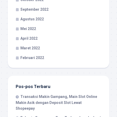
September 2022
Agustus 2022
Mei 2022
April 2022
Maret 2022
Februari 2022
Pos-pos Terbaru
Transaksi Makin Gampang, Main Slot Online
Makin Asik dengan Deposit Slot Lewat
Shopeepay