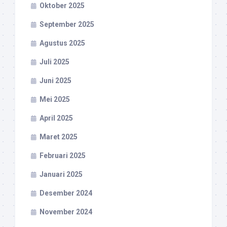
Oktober 2025
September 2025
Agustus 2025
Juli 2025
Juni 2025
Mei 2025
April 2025
Maret 2025
Februari 2025
Januari 2025
Desember 2024
November 2024