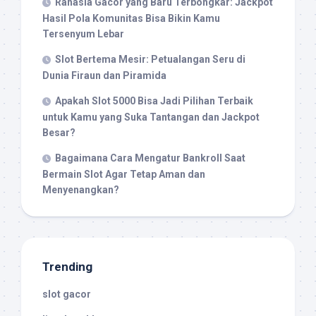
Rahasia Gacor yang Baru Terbongkar: Jackpot
Hasil Pola Komunitas Bisa Bikin Kamu
Tersenyum Lebar
Slot Bertema Mesir: Petualangan Seru di
Dunia Firaun dan Piramida
Apakah Slot 5000 Bisa Jadi Pilihan Terbaik
untuk Kamu yang Suka Tantangan dan Jackpot
Besar?
Bagaimana Cara Mengatur Bankroll Saat
Bermain Slot Agar Tetap Aman dan
Menyenangkan?
Trending
slot gacor