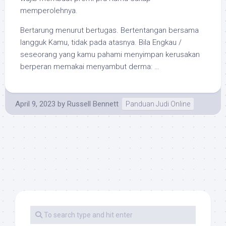
memperolehnya.
Bertarung menurut bertugas. Bertentangan bersama
langguk Kamu, tidak pada atasnya. Bila Engkau /
seseorang yang kamu pahami menyimpan kerusakan
berperan memakai menyambut derma: …
April 9, 2023
by
Russell Bennett
Panduan Judi Online