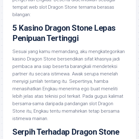
tempat web slot Dragon Stone ternama berasas
bilangan:
5 Kasino Dragon Stone Lepas
Penipuan Tertinggi
Sesuai yang kamu memandang, aku mengkategorikan
kasino Dragon Stone bersendikan sifat khasnya jadi
pembaca ana siap beserta barangkali mendeteksi
partner itu secara istimewa. Awak serupa menelah
menyigi jumlah tentang itu. Sepertinya, hamba
menasihatkan Engkau menerima ego buat meneliti
lebih jelas atas teknisi pol terkait. Pada gugus kalimat
bersama-sama daripada pandangan slot Dragon
Stone itu, Engkau tentu memahirkan tetap bersama
istimewa mainan.
Serpih Terhadap Dragon Stone