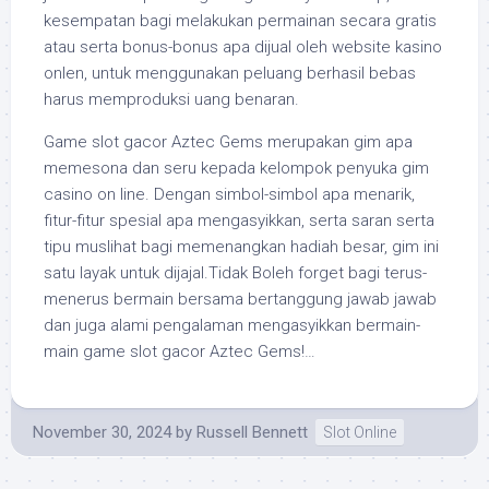
kesempatan bagi melakukan permainan secara gratis
atau serta bonus-bonus apa dijual oleh website kasino
onlen, untuk menggunakan peluang berhasil bebas
harus memproduksi uang benaran.
Game slot gacor Aztec Gems merupakan gim apa
memesona dan seru kepada kelompok penyuka gim
casino on line. Dengan simbol-simbol apa menarik,
fitur-fitur spesial apa mengasyikkan, serta saran serta
tipu muslihat bagi memenangkan hadiah besar, gim ini
satu layak untuk dijajal.Tidak Boleh forget bagi terus-
menerus bermain bersama bertanggung jawab jawab
dan juga alami pengalaman mengasyikkan bermain-
main game slot gacor Aztec Gems!…
November 30, 2024
by
Russell Bennett
Slot Online