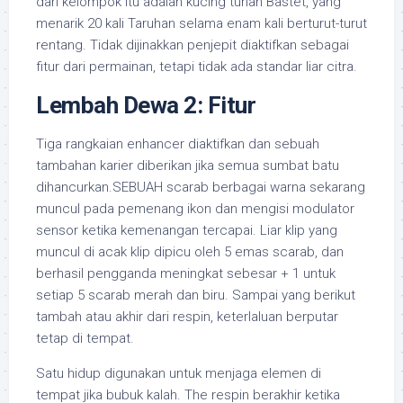
dari kelompok itu adalah kucing tuhan Bastet, yang
menarik 20 kali Taruhan selama enam kali berturut-turut
rentang. Tidak dijinakkan penjepit diaktifkan sebagai
fitur dari permainan, tetapi tidak ada standar liar citra.
Lembah Dewa 2: Fitur
Tiga rangkaian enhancer diaktifkan dan sebuah
tambahan karier diberikan jika semua sumbat batu
dihancurkan.SEBUAH scarab berbagai warna sekarang
muncul pada pemenang ikon dan mengisi modulator
sensor ketika kemenangan tercapai. Liar klip yang
muncul di acak klip dipicu oleh 5 emas scarab, dan
berhasil pengganda meningkat sebesar + 1 untuk
setiap 5 scarab merah dan biru. Sampai yang berikut
tambah atau akhir dari respin, keterlaluan berputar
tetap di tempat.
Satu hidup digunakan untuk menjaga elemen di
tempat jika bubuk kalah. The respin berakhir ketika