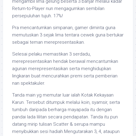
mengambil lima gelung beserta 3 banjar melalui kadar
Return-to-Player nun mengagumkan sembilan
persepuluhan tujuh. 17%!
Pra mencantumkan simpanan, gamer diminta guna
memutuskan 3 sejak lima tentara cewek guna bertukar
sebagai teman merepresentasikan.
Selesai pelaku memastikan 3 serdadu,
merepresentasikan hendak berawal mencantumkan
agunan merepresentasikan serta menghidupkan
lingkaran buat mencurahkan premi serta pemberian
nan spektakuler.
Tanda main yg memutar luar ialah Kotak Kekayaan
Karun. Tersebut ditumpuk melalui koin, syamsir, serta
tumbuh daripada berharga mayapada itu dengan
pandai lada lilitan secara pendapatan. Tanda itu pun
datang mirip tulisan Scatter & serupa mampu
menyibukkan sesi hadiah.Mengutarakan 3, 4, ataupun