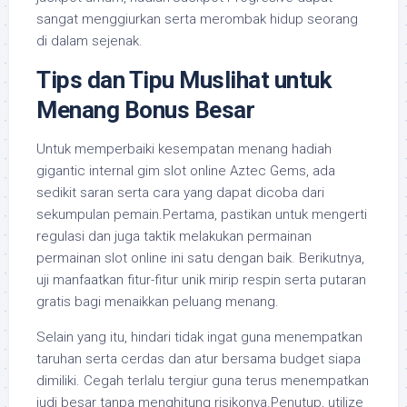
sangat menggiurkan serta merombak hidup seorang
di dalam sejenak.
Tips dan Tipu Muslihat untuk
Menang Bonus Besar
Untuk memperbaiki kesempatan menang hadiah
gigantic internal gim slot online Aztec Gems, ada
sedikit saran serta cara yang dapat dicoba dari
sekumpulan pemain.Pertama, pastikan untuk mengerti
regulasi dan juga taktik melakukan permainan
permainan slot online ini satu dengan baik. Berikutnya,
uji manfaatkan fitur-fitur unik mirip respin serta putaran
gratis bagi menaikkan peluang menang.
Selain yang itu, hindari tidak ingat guna menempatkan
taruhan serta cerdas dan atur bersama budget siapa
dimiliki. Cegah terlalu tergiur guna terus menempatkan
judi besar tanpa menghitung risikonya.Penutup, utilize