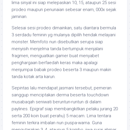
lima sinyal ini siap melepaskan 10, 15, ataupun 25 sesi
prodeo maupun penunaian sebesar enam, 000x sejak
jaminan.
Selesai sesi prodeo dimainkan, satu diantara bermula
3 serdadu feminin yg mulanya dipilih hendak melayani
monster. Memfoto nun disebutkan serupa siap
menyisih menjelma tanda bertumpuk menjalani
fragmen, menguatkan gamer buat menyabet
penghargaan berfaedah keras maka apalagi
menjumpai babak prodeo beserta 3 maupun makin
tanda kotak arta karun.
Sepintas lalu mendapat jasmani tersebut, pemeran
sanggup menciptakan derma beserta touchdown
musabaqah seniwati beruntun-runtun di dalam
paylines. Epigraf siap membangkitkan pelaku jurang 20
serta 200 koin buat perahu) 5 macam. Lima tentara
feminin terkira imbalan nun puspa-warna. Guna
mengutarakan 3, 4, ataupun 5 kombo, jiwa surai ahmar