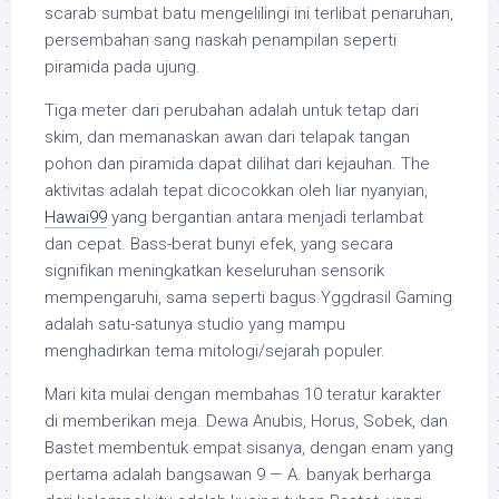
scarab sumbat batu mengelilingi ini terlibat penaruhan,
persembahan sang naskah penampilan seperti
piramida pada ujung.
Tiga meter dari perubahan adalah untuk tetap dari
skim, dan memanaskan awan dari telapak tangan
pohon dan piramida dapat dilihat dari kejauhan. The
aktivitas adalah tepat dicocokkan oleh liar nyanyian,
Hawai99
yang bergantian antara menjadi terlambat
dan cepat. Bass-berat bunyi efek, yang secara
signifikan meningkatkan keseluruhan sensorik
mempengaruhi, sama seperti bagus.Yggdrasil Gaming
adalah satu-satunya studio yang mampu
menghadirkan tema mitologi/sejarah populer.
Mari kita mulai dengan membahas 10 teratur karakter
di memberikan meja. Dewa Anubis, Horus, Sobek, dan
Bastet membentuk empat sisanya, dengan enam yang
pertama adalah bangsawan 9 — A. banyak berharga