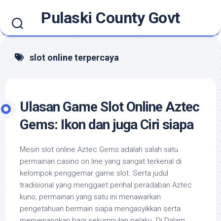
Skip
Pulaski County Govt
to
content
slot online terpercaya
Ulasan Game Slot Online Aztec
Gems: Ikon dan juga Ciri siapa
Mesin slot online Aztec Gems adalah salah satu
permainan casino on line yang sangat terkenal di
kelompok penggemar game slot. Serta judul
tradisional yang menggaet perihal peradaban Aztec
kuno, permainan yang satu ini menawarkan
pengetahuan bermain siapa mengasyikkan serta
menyenangkan bagi sekumpulan pelaku. Di Dalam