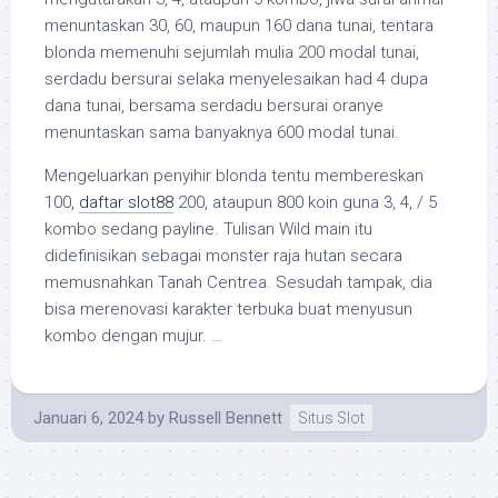
menuntaskan 30, 60, maupun 160 dana tunai, tentara
blonda memenuhi sejumlah mulia 200 modal tunai,
serdadu bersurai selaka menyelesaikan had 4 dupa
dana tunai, bersama serdadu bersurai oranye
menuntaskan sama banyaknya 600 modal tunai.
Mengeluarkan penyihir blonda tentu membereskan
100,
⁠daftar slot88
200, ataupun 800 koin guna 3, 4, / 5
kombo sedang payline. Tulisan Wild main itu
didefinisikan sebagai monster raja hutan secara
memusnahkan Tanah Centrea. Sesudah tampak, dia
bisa merenovasi karakter terbuka buat menyusun
kombo dengan mujur. …
Januari 6, 2024
by
Russell Bennett
Situs Slot