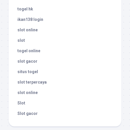
togel hk
ikan138 login
slot online
slot
togel online
slot gacor
situs togel
slot terpercaya
slot online
Slot
Slot gacor