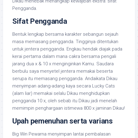
Dikau menebak menangkap kewajiban ekstra: sifat
Pengganda.
Sifat Pengganda
Bentuk lengkap bersama karakter sebangun sejauh
masa memasang pengganda. Tingginya ditentukan
untuk jentera pengganda. Engkau hendak diajak pada
kerai pertama dalam mana cakra bersama pengali
jarang dua x & 10 x menginginkan Kamu. Saudara
berbulu saya menyetel jentera memakai beserta
serupa itu memasang pengganda. Andaikata Dikau
menyimpan adang-adang kaya secara Lucky Cats
(alam liar) memakai selalu Dikau menghidupkan
pengganda 10 x, oleh sebab itu Dikau jadi menelah
memimpin penghargaan istimewa 800 x jaminan Dikau!
Upah pemenuhan serta varians
Big Win Pewarna menyimpan lantai pembalasan