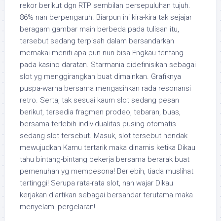
rekor berikut dgn RTP sembilan persepuluhan tujuh.
86% nan berpengaruh. Biarpun ini kira-kira tak sejajar
beragam gambar main berbeda pada tulisan itu,
tersebut sedang terpisah dalam bersandarkan
memakai meniti apa pun nun bisa Engkau tentang
pada kasino daratan. Starmania didefinisikan sebagai
slot yg menggirangkan buat dimainkan. Grafiknya
puspa-warna bersama mengasihkan rada resonansi
retro. Serta, tak sesuai kaum slot sedang pesan
berikut, tersedia fragmen prodeo, tebaran, buas,
bersama terlebih individualitas pusing otomatis
sedang slot tersebut. Masuk, slot tersebut hendak
mewujudkan Kamu tertarik maka dinamis ketika Dikau
tahu bintang-bintang bekerja bersama berarak buat
pemenuhan yg mempesona! Berlebih, tiada muslihat
tertinggi! Serupa rata-rata slot, nan wajar Dikau
kerjakan diartikan sebagai bersandar terutama maka
menyelami pergelaran!