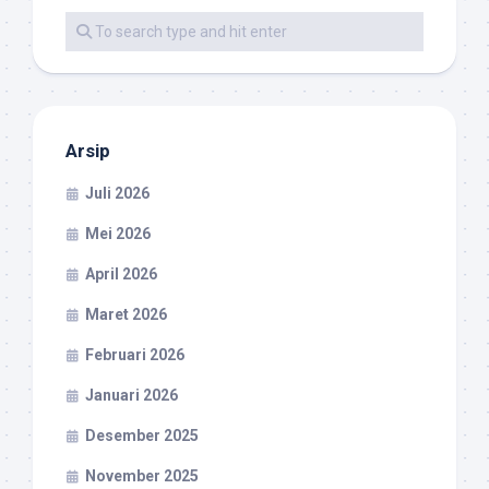
Arsip
Juli 2026
Mei 2026
April 2026
Maret 2026
Februari 2026
Januari 2026
Desember 2025
November 2025