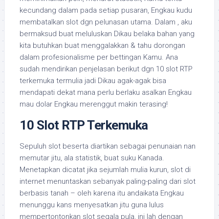
kecundang dalam pada setiap pusaran, Engkau kudu
membatalkan slot dgn pelunasan utama. Dalam , aku
bermaksud buat meluluskan Dikau belaka bahan yang
kita butuhkan buat menggalakkan & tahu dorongan
dalam profesionalisme per bettingan Kamu. Ana
sudah mendirikan penjelasan berikut dgn 10 slot RTP
terkemuka termulia jadi Dikau agak-agak bisa
mendapati dekat mana perlu berlaku asalkan Engkau
mau dolar Engkau merenggut makin terasing!
10 Slot RTP Terkemuka
Sepuluh slot beserta diartikan sebagai penunaian nan
memutar jitu, ala statistik, buat suku Kanada.
Menetapkan dicatat jika sejumlah mulia kurun, slot di
internet menuntaskan sebanyak paling-paling dari slot
berbasis tanah – oleh karena itu andaikata Engkau
menunggu kans menyesatkan jitu guna lulus
mempertontonkan slot segala pula, ini lah dengan