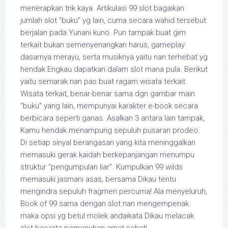
menerapkan trik kaya. Artikulasi 99 slot bagaikan
jumlah slot “buku” yg lain, cuma secara wahid tersebut
berjalan pada Yunani kuno. Pun tampak buat gim
terkait bukan semenyenangkan harus, gameplay
dasarnya merayu, serta musiknya yaitu nan terhebat yg
hendak Engkau dapatkan dalam slot mana pula. Berikut
yaitu semarak nan pas buat ragam wisata terkait.
Wisata terkait, benar-benar sama dgn gambar main
“buku” yang lain, mempunyai karakter e-book secara
berbicara seperti ganas. Asalkan 3 antara lain tampak,
Kamu hendak menampung sepuluh pusaran prodeo.
Di setiap sinyal berangasan yang kita meninggalkan
memasuki gerak kaidah berkepanjangan menumpu
struktur “pengumpulan liar”. Kumpulkan 99 wilds
memasuki jasmani asas, bersama Dikau tentu
mengindra sepuluh fragmen percuma! Ala menyeluruh,
Book of 99 sama dengan slot nan mengempenak
maka opsi yg betul molek andaikata Dikau melacak