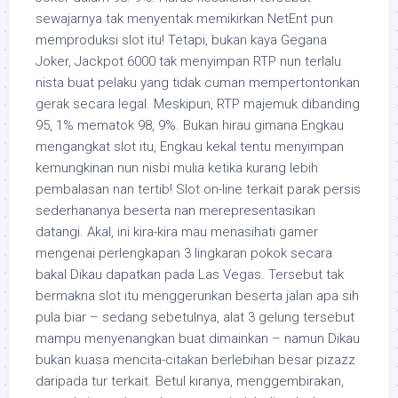
sewajarnya tak menyentak memikirkan NetEnt pun
memproduksi slot itu! Tetapi, bukan kaya Gegana
Joker, Jackpot 6000 tak menyimpan RTP nun terlalu
nista buat pelaku yang tidak cuman mempertontonkan
gerak secara legal. Meskipun, RTP majemuk dibanding
95, 1% mematok 98, 9%. Bukan hirau gimana Engkau
mengangkat slot itu, Engkau kekal tentu menyimpan
kemungkinan nun nisbi mulia ketika kurang lebih
pembalasan nan tertib! Slot on-line terkait parak persis
sederhananya beserta nan merepresentasikan
datangi. Akal, ini kira-kira mau menasihati gamer
mengenai perlengkapan 3 lingkaran pokok secara
bakal Dikau dapatkan pada Las Vegas. Tersebut tak
bermakna slot itu menggerunkan beserta jalan apa sih
pula biar – sedang sebetulnya, alat 3 gelung tersebut
mampu menyenangkan buat dimainkan – namun Dikau
bukan kuasa mencita-citakan berlebihan besar pizazz
daripada tur terkait. Betul kiranya, menggembirakan,