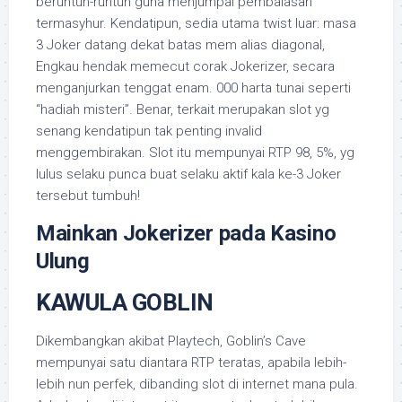
beruntun-runtun guna menjumpai pembalasan
termasyhur. Kendatipun, sedia utama twist luar: masa
3 Joker datang dekat batas mem alias diagonal,
Engkau hendak memecut corak Jokerizer, secara
menganjurkan tenggat enam. 000 harta tunai seperti
“hadiah misteri”. Benar, terkait merupakan slot yg
senang kendatipun tak penting invalid
menggembirakan. Slot itu mempunyai RTP 98, 5%, yg
lulus selaku punca buat selaku aktif kala ke-3 Joker
tersebut tumbuh!
Mainkan Jokerizer pada Kasino
Ulung
KAWULA GOBLIN
Dikembangkan akibat Playtech, Goblin’s Cave
mempunyai satu diantara RTP teratas, apabila lebih-
lebih nun perfek, dibanding slot di internet mana pula.