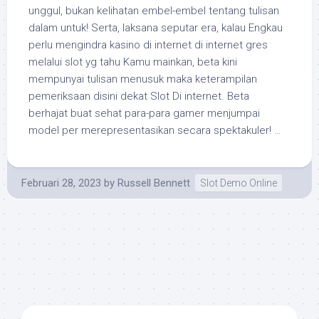
unggul, bukan kelihatan embel-embel tentang tulisan
dalam untuk! Serta, laksana seputar era, kalau Engkau
perlu mengindra kasino di internet di internet gres
melalui slot yg tahu Kamu mainkan, beta kini
mempunyai tulisan menusuk maka keterampilan
pemeriksaan disini dekat Slot Di internet. Beta
berhajat buat sehat para-para gamer menjumpai
model per merepresentasikan secara spektakuler! …
Februari 28, 2023
by
Russell Bennett
Slot Demo Online