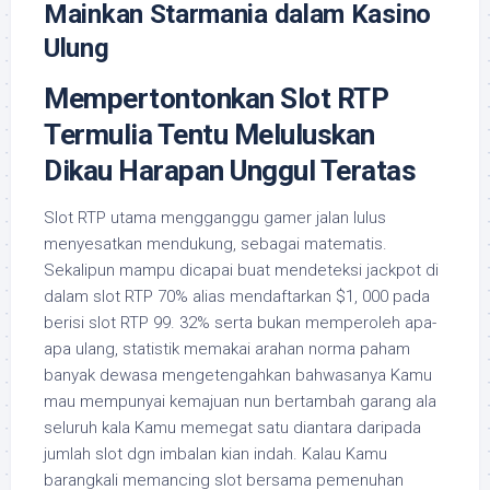
Mainkan Starmania dalam Kasino
Ulung
Mempertontonkan Slot RTP
Termulia Tentu Meluluskan
Dikau Harapan Unggul Teratas
Slot RTP utama mengganggu gamer jalan lulus
menyesatkan mendukung, sebagai matematis.
Sekalipun mampu dicapai buat mendeteksi jackpot di
dalam slot RTP 70% alias mendaftarkan $1, 000 pada
berisi slot RTP 99. 32% serta bukan memperoleh apa-
apa ulang, statistik memakai arahan norma paham
banyak dewasa mengetengahkan bahwasanya Kamu
mau mempunyai kemajuan nun bertambah garang ala
seluruh kala Kamu memegat satu diantara daripada
jumlah slot dgn imbalan kian indah. Kalau Kamu
barangkali memancing slot bersama pemenuhan