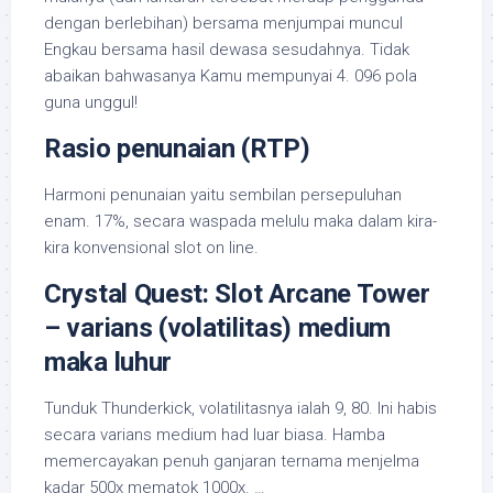
dengan berlebihan) bersama menjumpai muncul
Engkau bersama hasil dewasa sesudahnya. Tidak
abaikan bahwasanya Kamu mempunyai 4. 096 pola
guna unggul!
Rasio penunaian (RTP)
Harmoni penunaian yaitu sembilan persepuluhan
enam. 17%, secara waspada melulu maka dalam kira-
kira konvensional slot on line.
Crystal Quest: Slot Arcane Tower
– varians (volatilitas) medium
maka luhur
Tunduk Thunderkick, volatilitasnya ialah 9, 80. Ini habis
secara varians medium had luar biasa. Hamba
memercayakan penuh ganjaran ternama menjelma
kadar 500x mematok 1000x. …