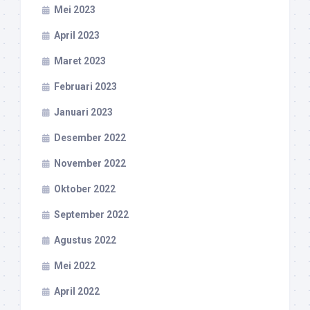
Mei 2023
April 2023
Maret 2023
Februari 2023
Januari 2023
Desember 2022
November 2022
Oktober 2022
September 2022
Agustus 2022
Mei 2022
April 2022