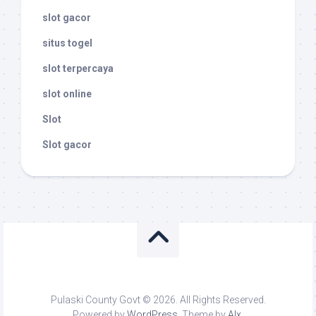
slot gacor
situs togel
slot terpercaya
slot online
Slot
Slot gacor
Pulaski County Govt © 2026. All Rights Reserved.
Powered by
WordPress
. Theme by
Alx
.