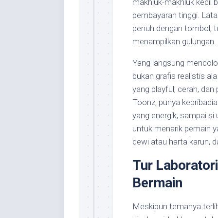
makhluk-makhluk kecil b
pembayaran tinggi. Lata
penuh dengan tombol, tu
menampilkan gulungan.
Yang langsung mencolok 
bukan grafis realistis a
yang playful, cerah, dan
Toonz, punya kepribadian
yang energik, sampai si 
untuk menarik pemain 
dewi atau harta karun, 
Tur Laborator
Bermain
Meskipun temanya terli