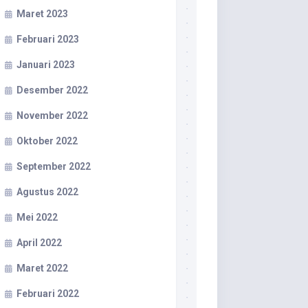
Maret 2023
Februari 2023
Januari 2023
Desember 2022
November 2022
Oktober 2022
September 2022
Agustus 2022
Mei 2022
April 2022
Maret 2022
Februari 2022