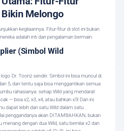
Utama: Fitur-Fitur
 Bikin Melongo
njukkan kegilaannya. Fitur-fitur di slot ini bukan
ereka adalah inti dari pengalaman bermain.
plier (Simbol Wild
 logo Dr. Toonz sendiri. Simbol ini bisa muncul di
dan 5, dan tentu saja bisa menggantikan semua
bumbu rahasianya: setiap Wild yang mendarat
— bisa x2, x3, x4, atau bahkan x5! Dan ini
amu dapat lebih dari satu Wild dalam satu
nilai penggandanya akan DITAMBAHKAN, bukan
mu menang dengan dua Wild, satu bernilai x2 dan