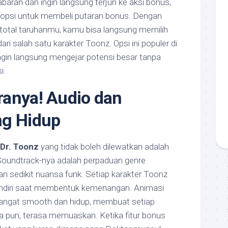
baran dan ingin langsung terjun ke aksi bonus,
opsi untuk membeli putaran bonus. Dengan
total taruhanmu, kamu bisa langsung memilih
i salah satu karakter Toonz. Opsi ini populer di
ngin langsung mengejar potensi besar tanpa
i.
anya! Audio dan
ng Hidup
 Dr. Toonz
yang tidak boleh dilewatkan adalah
 Soundtrack-nya adalah perpaduan genre
an sedikit nuansa funk. Setiap karakter Toonz
endiri saat membentuk kemenangan. Animasi
angat smooth dan hidup, membuat setiap
a pun, terasa memuaskan. Ketika fitur bonus