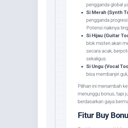
pengganda global yan
Si Merah (Synth T
pengganda progresif
Potensi naiknya ting
Si Hijau (Guitar To
blok misteri akan 
secara acak, berpo
sekaligus.
Si Ungu (Vocal Too
bisa membanjiri gul
Pilihan ini menambah ke
menunggu bonus, tapi ju
berdasarkan gaya berm
Fitur Buy Bon