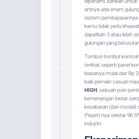
dipahami, bahkan untuk
artinya ada enam gulung
sistem pembayarannya
kamu tidak perlu khawat
dapatkan 3 atau lebih si
gulungan yang berurutan
Tombol-tombol kontroln
terlihat seperti panel ko
biasanya mulai dari Rp 
baik pemain casual maupu
HIGH
, sebuah poin pen
kemenangan besar sanga
kesabaran (dan modal) s
Player)-nya sekitar 96.
industri.