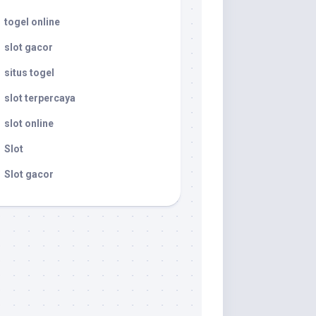
togel online
slot gacor
situs togel
slot terpercaya
slot online
Slot
Slot gacor