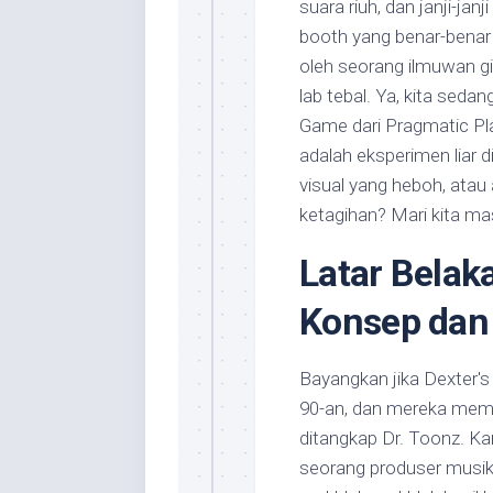
suara riuh, dan janji-jan
booth yang benar-benar b
oleh seorang ilmuwan g
lab tebal. Ya, kita seda
Game dari Pragmatic Play
adalah eksperimen liar d
visual yang heboh, atau
ketagihan? Mari kita mas
Latar Belak
Konsep dan 
Bayangkan jika Dexter'
90-an, dan mereka membu
ditangkap Dr. Toonz. Ka
seorang produser musik