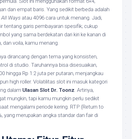
 pemula. Slot ini menggunakan format 6×4,
an dan empat baris. Yang sedikit berbeda adalah
:
All Ways
atau 4096 cara untuk menang. Jadi,
ir tentang garis pembayaran spesifik; cukup
mbol yang sama berdekatan dari kiri ke kanan di
, dan voila, kamu menang.
ya dirancang dengan tema yang konsisten,
ntrol di studio. Taruhannya bisa disesuaikan,
200 hingga Rp 1.2 juta per putaran, menjangkau
n high roller. Volatilitas slot ini masuk kategori
ting dalam
Ulasan Slot Dr. Toonz
. Artinya,
t mungkin, tapi kamu mungkin perlu sedikit
aat mengalami periode kering. RTP (Return to
5%, yang merupakan angka standar dan fair di