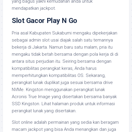
yang bagus yakni kemudahan anda untuk
mendapatkan jackpot.
Slot Gacor Play N Go
Pria asal Kabupaten Sukabumi mengaku dipekerjakan
sebagai admin slot usai diajak salah satu temannya
bekerja di Jakarta. Namun baru satu malam, pria itu
mengaku tidak betah bersama dengan pola kerja di di
antara situs perjudian itu. Seiring bersama dengan
kompatibilitas perangkat keras, Anda harus
memperhitungkan kompatibilitas OS. Sekarang,
perangkat lunak duplikat juga sesuai bersama drive
NVMe. Kingston menggunakan perangkat lunak
Acronis True Image yang disertakan bersama banyak
SSD Kingston. Lihat halaman produk untuk informasi
perangkat lunak yang disertakan.
Slot online adalah permainan yang sedia kan beragam
macam jackpot yang bisa Anda menangkan dan juga