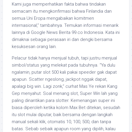
Kami juga memperhatikan fakta bahwa tindakan
semacam itu mengkonfirmasi bahwa Finlandia dan
semua Uni Eropa mengabaikan komitmen
internasional,” tambahnya. Temukan informasi menarik
lainnya di Google News Berita 99.co Indonesia. Kata ini
dimaknai sebagai perasaan iri dan dengki bersama
kesuksesan orang lain.
Pelacur tidak hanya menjual tubuh, tapi justru menjual
simbol/status yang melekat pada tubuhnya. “Ya dulu
ngalamin, putar slot 500 kali pakai speeder gak dapat
apapun. Scatter ngeslong, jackpot nggak dapat,
apalagi big win. Lagi zonk,” curhat Mas Ye rekan Kang
Gep menyahut. Soal menang slot, Super Win lah yang
paling dinantikan para slotter. Kemenangan super ini
biasa diperoleh ketika kolom Max Bet ditekan, sesudah
itu slot mulai diputar, baik bersama dengan langkah
manual sekali klik, otomatis 10, 100, 500, dan tanpa
batas. Sebab sebaik apapun room yang dipilih, kalau