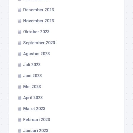
Desember 2023
November 2023
Oktober 2023
September 2023
Agustus 2023
Juli 2023
Juni 2023
Mei 2023
April 2023
Maret 2023
Februari 2023
Januari 2023