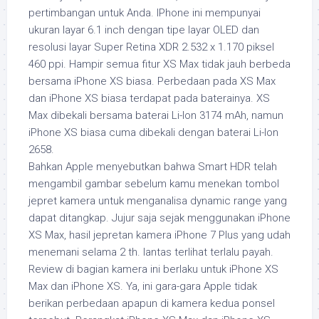
pertimbangan untuk Anda. IPhone ini mempunyai
ukuran layar 6.1 inch dengan tipe layar OLED dan
resolusi layar Super Retina XDR 2.532 x 1.170 piksel
460 ppi. Hampir semua fitur XS Max tidak jauh berbeda
bersama iPhone XS biasa. Perbedaan pada XS Max
dan iPhone XS biasa terdapat pada baterainya. XS
Max dibekali bersama baterai Li-Ion 3174 mAh, namun
iPhone XS biasa cuma dibekali dengan baterai Li-Ion
2658.
Bahkan Apple menyebutkan bahwa Smart HDR telah
mengambil gambar sebelum kamu menekan tombol
jepret kamera untuk menganalisa dynamic range yang
dapat ditangkap. Jujur saja sejak menggunakan iPhone
XS Max, hasil jepretan kamera iPhone 7 Plus yang udah
menemani selama 2 th. lantas terlihat terlalu payah.
Review di bagian kamera ini berlaku untuk iPhone XS
Max dan iPhone XS. Ya, ini gara-gara Apple tidak
berikan perbedaan apapun di kamera kedua ponsel