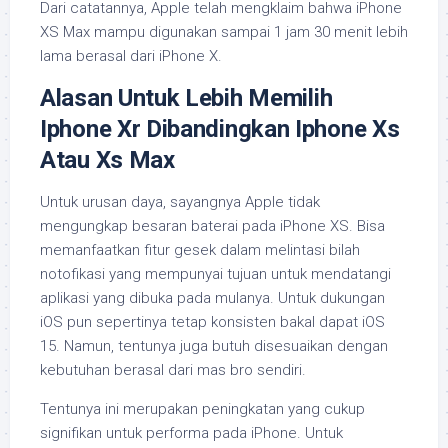
Dari catatannya, Apple telah mengklaim bahwa iPhone
XS Max mampu digunakan sampai 1 jam 30 menit lebih
lama berasal dari iPhone X.
Alasan Untuk Lebih Memilih
Iphone Xr Dibandingkan Iphone Xs
Atau Xs Max
Untuk urusan daya, sayangnya Apple tidak
mengungkap besaran baterai pada iPhone XS. Bisa
memanfaatkan fitur gesek dalam melintasi bilah
notofikasi yang mempunyai tujuan untuk mendatangi
aplikasi yang dibuka pada mulanya. Untuk dukungan
iOS pun sepertinya tetap konsisten bakal dapat iOS
15. Namun, tentunya juga butuh disesuaikan dengan
kebutuhan berasal dari mas bro sendiri.
Tentunya ini merupakan peningkatan yang cukup
signifikan untuk performa pada iPhone. Untuk