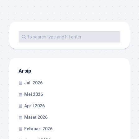
Arsip
Juli 2026
Mei 2026
April 2026
Maret 2026
Februari 2026