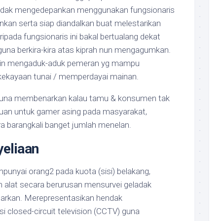
ndak mengedepankan menggunakan fungsionaris
kan serta siap diandalkan buat melestarikan
ripada fungsionaris ini bakal bertualang dekat
t guna berkira-kira atas kiprah nun mengagumkan.
kin mengaduk-aduk pemeran yg mampu
ekayaan tunai / memperdayai mainan.
 guna membenarkan kalau tamu & konsumen tak
uan untuk gamer asing pada masyarakat,
ara barangkali banget jumlah menelan.
yeliaan
punyai orang2 pada kuota (sisi) belakang,
an alat secara berurusan mensurvei geladak
darkan. Merepresentasikan hendak
closed-circuit television (CCTV) guna