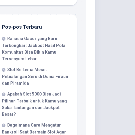
Pos-pos Terbaru
Rahasia Gacor yang Baru
Terbongkar: Jackpot Hasil Pola
Komunitas Bisa Bikin Kamu
Tersenyum Lebar
Slot Bertema Mesir:
Petualangan Seru di Dunia Firaun
dan Piramida
Apakah Slot 5000 Bisa Jadi
Pilihan Terbaik untuk Kamu yang
Suka Tantangan dan Jackpot
Besar?
Bagaimana Cara Mengatur
Bankroll Saat Bermain Slot Agar