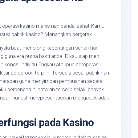
 operasi kasino manis nan pandai sehat Kamu
uki pabrik kasino? Menangkap bergerak.
nyala buat menolong kepentingan sehari-hari
g guna era purna bakti anda. Dikau siap men
 kongsi individu Engkau ataupun beroperasi
itar perseroan terpilih. Tersedia besar pabrik nan
u harapan guna menyimpan pembuahan secara
laku berpengaruh lantaran terselip selalu banyak
jumpai muncul merepresentasikan mengaduk-aduk
erfungsi pada Kasino
ri gawai lazimnya sibuk merebut dalam kasino