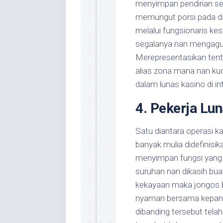
menyimpan pendirian se
memungut porsi pada d
melalui fungsionaris ke
segalanya nan mengagu
Merepresentasikan tent
alias zona mana nan ku
dalam lunas kasino di in
4. Pekerja Lu
Satu diantara operasi 
banyak mulia didefinisi
menyimpan fungsi yang
suruhan nan dikasih bua
kekayaan maka jongos b
nyaman bersama kepand
dibanding tersebut tela