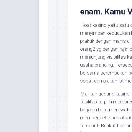
enam. Kamu Vi
Host kasino yaitu satu d
menyimpan kedudukan l
praktik dengan manis di
orang2 yg dengan rajin
menjunjung visibilitas k
usaha branding. Terse
bersama perembukan pe
sobat dgn ajakan istimew
Majikan gedung kasino,
fasilitas terpilih mere
berjalan buat merawat 
memperoleh spesialisas
tersebut. Berikut berha