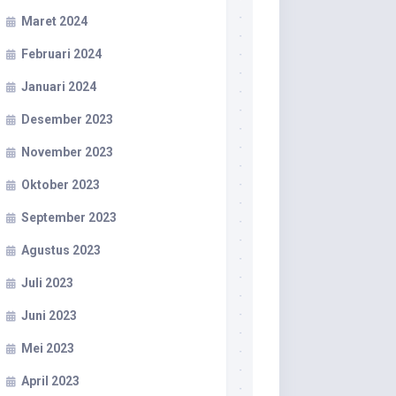
Maret 2024
Februari 2024
Januari 2024
Desember 2023
November 2023
Oktober 2023
September 2023
Agustus 2023
Juli 2023
Juni 2023
Mei 2023
April 2023