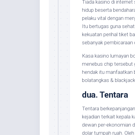
Tiada kasino di intern
hidup beserta bendahara
pelaku vital dengan menj
Itu bertugas guna seha
kekuatan perihal tiket
sebanyak pembicaraan d
Kasa kasino lumayan b
menebus chip tersebut g
hendak itu manfaatkan 
bolatangkas & blackjack
dua. Tentara
Tentara berkepanjangan 
kejadian terkait kepala 
dewan per-ekonomian de
dolar tumpah ruah. Oleh