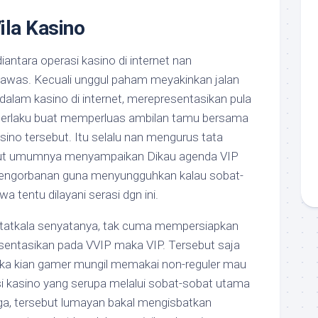
la Kasino
iantara operasi kasino di internet nan
awas. Kecuali unggul paham meyakinkan jalan
 dalam kasino di internet, merepresentasikan pula
 berlaku buat memperluas ambilan tamu bersama
asino tersebut. Itu selalu nan mengurus tata
but umumnya menyampaikan Dikau agenda VIP
ngorbanan guna menyungguhkan kalau sobat-
a tentu dilayani serasi dgn ini.
 tatkala senyatanya, tak cuma mempersiapkan
presentasikan pada VVIP maka VIP. Tersebut saja
jika kian gamer mungil memakai non-reguler mau
i kasino yang serupa melalui sobat-sobat utama
rga, tersebut lumayan bakal mengisbatkan