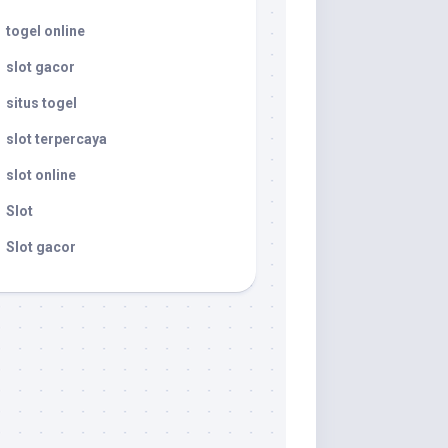
togel online
slot gacor
situs togel
slot terpercaya
slot online
Slot
Slot gacor