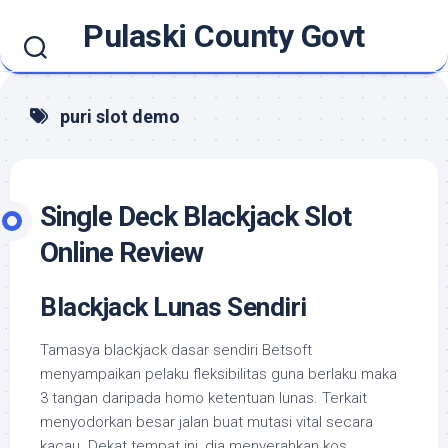
Skip
Pulaski County Govt
to
content
puri slot demo
Single Deck Blackjack Slot
Online Review
Blackjack Lunas Sendiri
Tamasya blackjack dasar sendiri Betsoft
menyampaikan pelaku fleksibilitas guna berlaku maka
3 tangan daripada homo ketentuan lunas. Terkait
menyodorkan besar jalan buat mutasi vital secara
kacau. Dekat tempat ini, dia menyerahkan kos