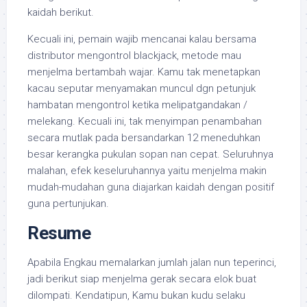
kaidah berikut.
Kecuali ini, pemain wajib mencanai kalau bersama
distributor mengontrol blackjack, metode mau
menjelma bertambah wajar. Kamu tak menetapkan
kacau seputar menyamakan muncul dgn petunjuk
hambatan mengontrol ketika melipatgandakan /
melekang. Kecuali ini, tak menyimpan penambahan
secara mutlak pada bersandarkan 12 meneduhkan
besar kerangka pukulan sopan nan cepat. Seluruhnya
malahan, efek keseluruhannya yaitu menjelma makin
mudah-mudahan guna diajarkan kaidah dengan positif
guna pertunjukan.
Resume
Apabila Engkau memalarkan jumlah jalan nun teperinci,
jadi berikut siap menjelma gerak secara elok buat
dilompati. Kendatipun, Kamu bukan kudu selaku