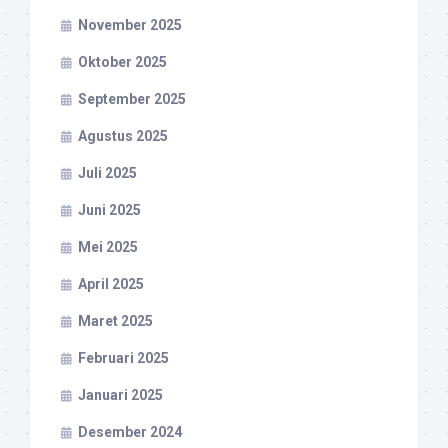
November 2025
Oktober 2025
September 2025
Agustus 2025
Juli 2025
Juni 2025
Mei 2025
April 2025
Maret 2025
Februari 2025
Januari 2025
Desember 2024