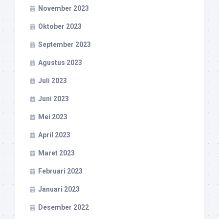
November 2023
Oktober 2023
September 2023
Agustus 2023
Juli 2023
Juni 2023
Mei 2023
April 2023
Maret 2023
Februari 2023
Januari 2023
Desember 2022