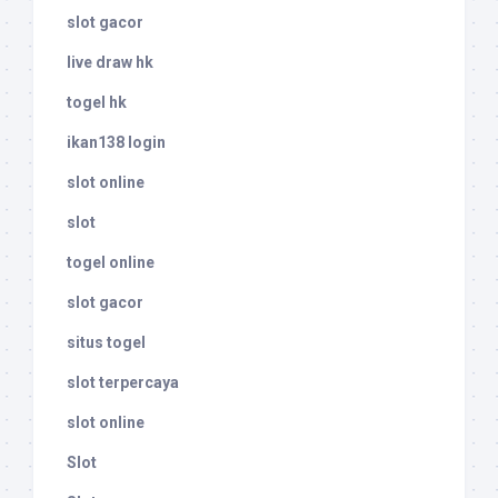
slot gacor
live draw hk
togel hk
ikan138 login
slot online
slot
togel online
slot gacor
situs togel
slot terpercaya
slot online
Slot