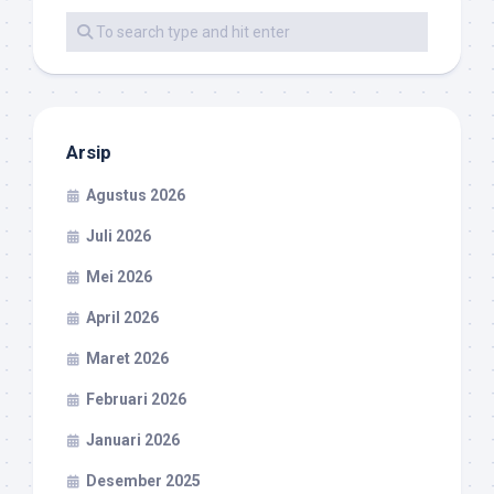
Arsip
Agustus 2026
Juli 2026
Mei 2026
April 2026
Maret 2026
Februari 2026
Januari 2026
Desember 2025