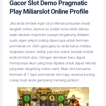
Gacor Slot Demo Pragmatic
Play Miliarslot Online Profile
Jika anda tertarik ingin turut nikmati perjudian lewat
langkah online, karena itu sudah tentu lebih dahulu
wajib lakukan registrasi supaya tergabung didalam
suatu agen jekpot paling dipercaya untuk bermain
permainan ini. Oleh gara-gara itu anda harus melalui
tingkatan sistem daftar judi slot online terbaik mobile
android lebih dulu. Dengan demikian baru dapat
mempunyai akun yang bisa dipakai untuk dapat nikmati
perjudian dingdong online nanti. Main slot bersama
bermain di 1 type permainan slot saja, rasanya kurang
cukup buat anda gampang menang jackpot.