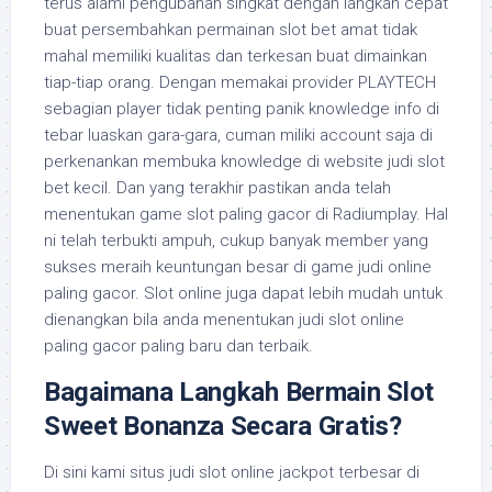
terus alami pengubahan singkat dengan langkah cepat
buat persembahkan permainan slot bet amat tidak
mahal memiliki kualitas dan terkesan buat dimainkan
tiap-tiap orang. Dengan memakai provider PLAYTECH
sebagian player tidak penting panik knowledge info di
tebar luaskan gara-gara, cuman miliki account saja di
perkenankan membuka knowledge di website judi slot
bet kecil. Dan yang terakhir pastikan anda telah
menentukan game slot paling gacor di Radiumplay. Hal
ni telah terbukti ampuh, cukup banyak member yang
sukses meraih keuntungan besar di game judi online
paling gacor. Slot online juga dapat lebih mudah untuk
dienangkan bila anda menentukan judi slot online
paling gacor paling baru dan terbaik.
Bagaimana Langkah Bermain Slot
Sweet Bonanza Secara Gratis?
Di sini kami situs judi slot online jackpot terbesar di