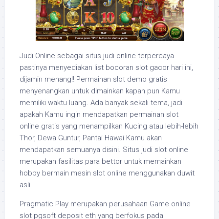
Judi Online sebagai situs judi online terpercaya
pastinya menyediakan list bocoran slot gacor hari ini,
dijamin menang!! Permainan slot demo gratis
menyenangkan untuk dimainkan kapan pun Kamu
memiliki waktu luang. Ada banyak sekali tema, jadi
apakah Kamu ingin mendapatkan permainan slot
online gratis yang menampilkan Kucing atau lebih-lebih
Thor, Dewa Guntur, Pantai Hawai Kamu akan
mendapatkan semuanya disini. Situs judi slot online
merupakan fasilitas para bettor untuk memainkan
hobby bermain mesin slot online menggunakan duwit
asli.
Pragmatic Play merupakan perusahaan Game online
slot pgsoft deposit eth yang berfokus pada