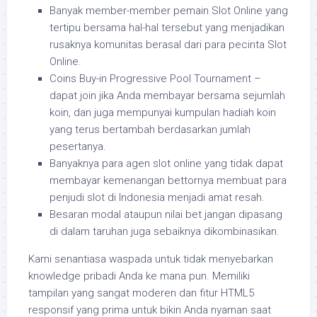
Banyak member-member pemain Slot Online yang
tertipu bersama hal-hal tersebut yang menjadikan
rusaknya komunitas berasal dari para pecinta Slot
Online.
Coins Buy-in Progressive Pool Tournament –
dapat join jika Anda membayar bersama sejumlah
koin, dan juga mempunyai kumpulan hadiah koin
yang terus bertambah berdasarkan jumlah
pesertanya.
Banyaknya para agen slot online yang tidak dapat
membayar kemenangan bettornya membuat para
penjudi slot di Indonesia menjadi amat resah.
Besaran modal ataupun nilai bet jangan dipasang
di dalam taruhan juga sebaiknya dikombinasikan.
Kami senantiasa waspada untuk tidak menyebarkan
knowledge pribadi Anda ke mana pun. Memiliki
tampilan yang sangat moderen dan fitur HTML5
responsif yang prima untuk bikin Anda nyaman saat