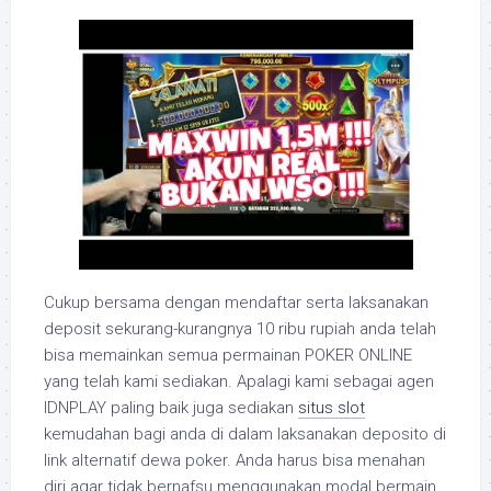
Cukup bersama dengan mendaftar serta laksanakan
deposit sekurang-kurangnya 10 ribu rupiah anda telah
bisa memainkan semua permainan POKER ONLINE
yang telah kami sediakan. Apalagi kami sebagai agen
IDNPLAY paling baik juga sediakan
situs slot
kemudahan bagi anda di dalam laksanakan deposito di
link alternatif dewa poker. Anda harus bisa menahan
diri agar tidak bernafsu menggunakan modal bermain