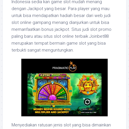
Indonesia sedia kan game slot mudah menang
dengan Jackpot yang besar. Para player yang mau
untuk bisa mendapatkan hadiah besar dari web judi
slot online gampang menang dianjurkan untuk bisa
memanfaatkan bonus jackpot. Situs judi slot promo
paling baru atau situs slot online terbaik Joinbet88
merupakan tempat bermain game slot yang bisa
terbukti sangat menguntungkan.
Menyediakan ratusan jenis slot yang bisa dimainkan