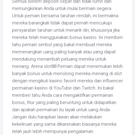
Semua sistem deposit cepat dan tidak rumit dan
memungkinkan Anda untuk mulai bermain segera.
Untuk pemain bersama taruhan rendah, ini bermakna
mereka barangkali tidak dapat pernah mencukupi
persyaratan taruhan untuk menarik diri, khususnya jika
mereka telah menggunakan bonus kasino. Ini memberi
tahu pemain simbol yang bakal membuat mereka
memenangkan uang paling banyak atau yang dapat
mendukung menambah peluang mereka untuk
menang. Arena slot88 Pemain dapat menemukan lebih
banyak bonus untuk menolong mereka menang di slot
dengan mengikuti kasino favorit mereka dan influencer
permainan kasino di YouTube dan Twitch. Ini bakal
memberi tahu Anda cara mengaktifkan permainan
bonus, fitur yang paling beruntung untuk didapatkan
dan apakah permainan itu layak untuk uang Anda.
Jangan dulu harapkan lawan akan melakukan
kekeliruan yang sama dikarenakan biasanya mereka
telah jauh lebih mempunyai pengalaman.