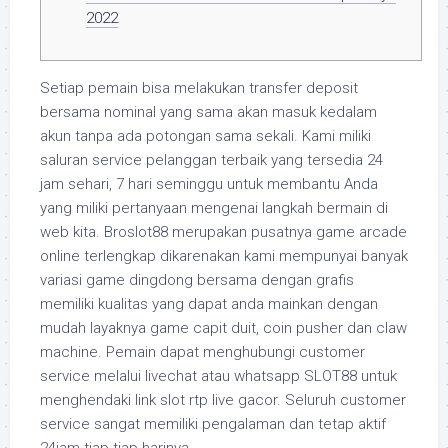
2022
Setiap pemain bisa melakukan transfer deposit
bersama nominal yang sama akan masuk kedalam
akun tanpa ada potongan sama sekali. Kami miliki
saluran service pelanggan terbaik yang tersedia 24
jam sehari, 7 hari seminggu untuk membantu Anda
yang miliki pertanyaan mengenai langkah bermain di
web kita. Broslot88 merupakan pusatnya game arcade
online terlengkap dikarenakan kami mempunyai banyak
variasi game dingdong bersama dengan grafis
memiliki kualitas yang dapat anda mainkan dengan
mudah layaknya game capit duit, coin pusher dan claw
machine. Pemain dapat menghubungi customer
service melalui livechat atau whatsapp SLOT88 untuk
menghendaki link slot rtp live gacor. Seluruh customer
service sangat memiliki pengalaman dan tetap aktif