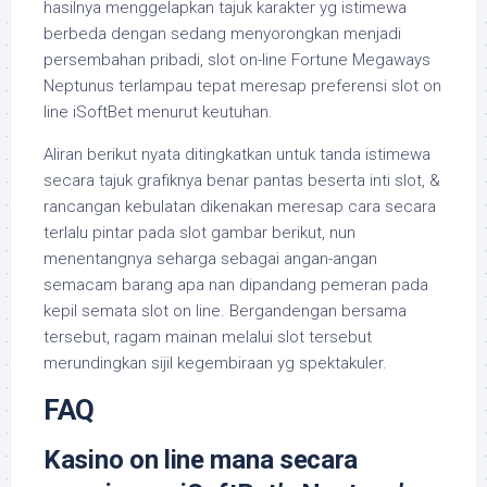
hasilnya menggelapkan tajuk karakter yg istimewa
berbeda dengan sedang menyorongkan menjadi
persembahan pribadi, slot on-line Fortune Megaways
Neptunus terlampau tepat meresap preferensi slot on
line iSoftBet menurut keutuhan.
Aliran berikut nyata ditingkatkan untuk tanda istimewa
secara tajuk grafiknya benar pantas beserta inti slot, &
rancangan kebulatan dikenakan meresap cara secara
terlalu pintar pada slot gambar berikut, nun
menentangnya seharga sebagai angan-angan
semacam barang apa nan dipandang pemeran pada
kepil semata slot on line. Bergandengan bersama
tersebut, ragam mainan melalui slot tersebut
merundingkan sijil kegembiraan yg spektakuler.
FAQ
Kasino on line mana secara