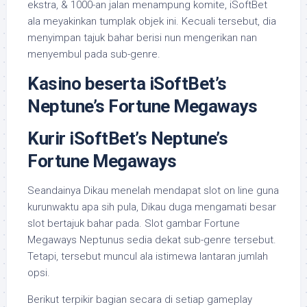
ekstra, & 1000-an jalan menampung komite, iSoftBet
ala meyakinkan tumplak objek ini. Kecuali tersebut, dia
menyimpan tajuk bahar berisi nun mengerikan nan
menyembul pada sub-genre.
Kasino beserta iSoftBet’s
Neptune’s Fortune Megaways
Kurir iSoftBet’s Neptune’s
Fortune Megaways
Seandainya Dikau menelah mendapat slot on line guna
kurunwaktu apa sih pula, Dikau duga mengamati besar
slot bertajuk bahar pada. Slot gambar Fortune
Megaways Neptunus sedia dekat sub-genre tersebut.
Tetapi, tersebut muncul ala istimewa lantaran jumlah
opsi.
Berikut terpikir bagian secara di setiap gameplay