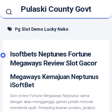
Skip
Pulaski County Govt
to
content
Pg Slot Demo Lucky Neko
Isoftbets Neptunes Fortune
Megaways Review Slot Gacor
Megaways Kemajuan Neptunus
iSoftBet
Slot on-line Fortune Megaways Neptunus sama
dengan akan mengganggu gamer jumlah metode
menderita upah. Penyeling kisaran prodeo, jackpot