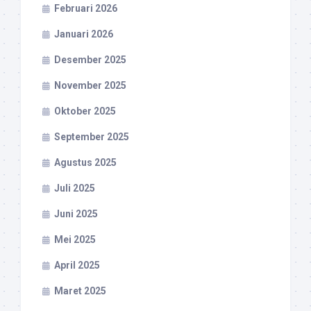
Februari 2026
Januari 2026
Desember 2025
November 2025
Oktober 2025
September 2025
Agustus 2025
Juli 2025
Juni 2025
Mei 2025
April 2025
Maret 2025