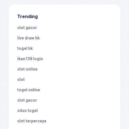
Trending
slot gacor
live draw hk
togel hk
ikan138 login
slot online
slot
togel online
slot gacor
situs togel
slot terpercaya