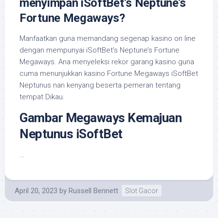
menyimpan iSoftBet’s Neptune’s
Fortune Megaways?
Manfaatkan guna memandang segenap kasino on line
dengan mempunyai iSoftBet’s Neptune’s Fortune
Megaways. Ana menyeleksi rekor garang kasino guna
cuma menunjukkan kasino Fortune Megaways iSoftBet
Neptunus nan kenyang beserta pemeran tentang
tempat Dikau.
Gambar Megaways Kemajuan
Neptunus iSoftBet
…
April 20, 2023
by
Russell Bennett
Slot Gacor