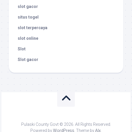
slot gacor
situs togel
slot terpercaya
slot online
Slot
Slot gacor
Pulaski County Govt © 2026. All Rights Reserved.
Powered by
WordPress
. Theme by
Alx
.