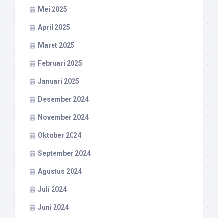
Mei 2025
April 2025
Maret 2025
Februari 2025
Januari 2025
Desember 2024
November 2024
Oktober 2024
September 2024
Agustus 2024
Juli 2024
Juni 2024