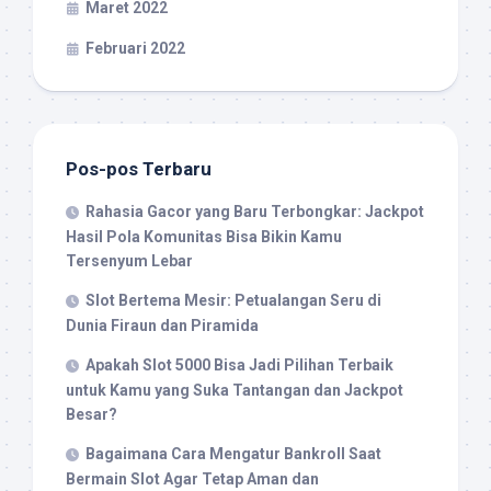
Maret 2022
Februari 2022
Pos-pos Terbaru
Rahasia Gacor yang Baru Terbongkar: Jackpot
Hasil Pola Komunitas Bisa Bikin Kamu
Tersenyum Lebar
Slot Bertema Mesir: Petualangan Seru di
Dunia Firaun dan Piramida
Apakah Slot 5000 Bisa Jadi Pilihan Terbaik
untuk Kamu yang Suka Tantangan dan Jackpot
Besar?
Bagaimana Cara Mengatur Bankroll Saat
Bermain Slot Agar Tetap Aman dan