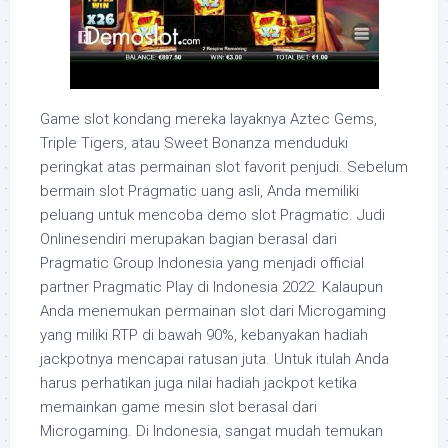
Game slot kondang mereka layaknya Aztec Gems,
Triple Tigers, atau Sweet Bonanza menduduki
peringkat atas permainan slot favorit penjudi. Sebelum
bermain slot Pragmatic uang asli, Anda memiliki
peluang untuk mencoba demo slot Pragmatic. Judi
Onlinesendiri merupakan bagian berasal dari
Pragmatic Group Indonesia yang menjadi official
partner Pragmatic Play di Indonesia 2022. Kalaupun
Anda menemukan permainan slot dari Microgaming
yang miliki RTP di bawah 90%, kebanyakan hadiah
jackpotnya mencapai ratusan juta. Untuk itulah Anda
harus perhatikan juga nilai hadiah jackpot ketika
memainkan game mesin slot berasal dari
Microgaming. Di Indonesia, sangat mudah temukan