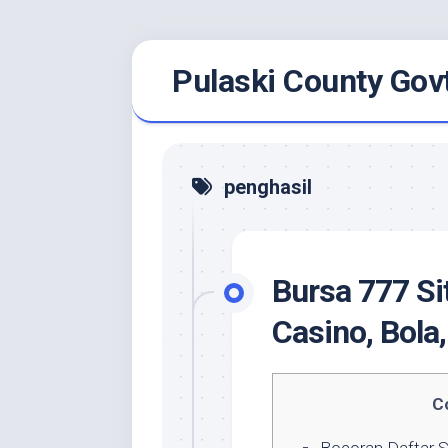
Skip
Pulaski County Gov
to
content
penghasil
Bursa 777 Sit
Casino, Bola
C