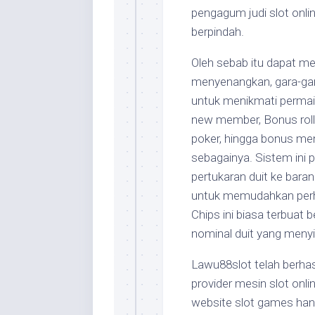
pengagum judi slot onl
berpindah.
Oleh sebab itu dapat me
menyenangkan, gara-gar
untuk menikmati permain
new member, Bonus rolli
poker, hingga bonus me
sebagainya. Sistem ini 
pertukaran duit ke bara
untuk memudahkan perhi
Chips ini biasa terbuat 
nominal duit yang menyim
Lawu88slot telah berha
provider mesin slot onli
website slot games hany