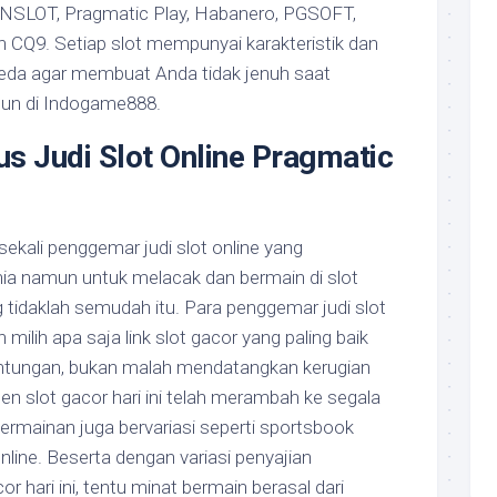
NSLOT, Pragmatic Play, Habanero, PGSOFT,
 CQ9. Setiap slot mempunyai karakteristik dan
eda agar membuat Anda tidak jenuh saat
pun di Indogame888.
us Judi Slot Online Pragmatic
sekali penggemar judi slot online yang
nia namun untuk melacak dan bermain di slot
idaklah semudah itu. Para penggemar judi slot
milih apa saja link slot gacor yang paling baik
tungan, bukan malah mendatangkan kerugian
gen slot gacor hari ini telah merambah ke segala
ermainan juga bervariasi seperti sportsbook
nline. Beserta dengan variasi penyajian
r hari ini, tentu minat bermain berasal dari