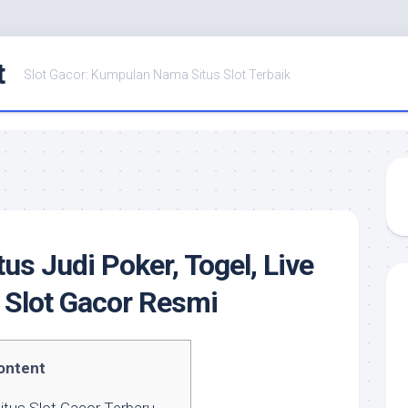
t
Slot Gacor: Kumpulan Nama Situs Slot Terbaik
us Judi Poker, Togel, Live
, Slot Gacor Resmi
ontent