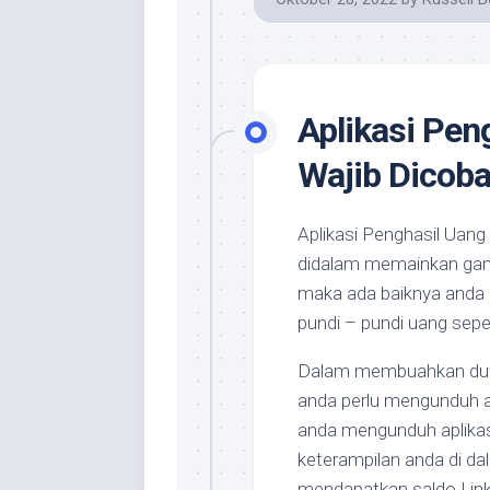
Aplikasi Pen
Wajib Dicoba
Aplikasi Penghasil Uang
didalam memainkan gam
maka ada baiknya anda
pundi – pundi uang seper
Dalam membuahkan duwit
anda perlu mengunduh ap
anda mengunduh aplika
keterampilan anda di dal
mendapatkan saldo Link