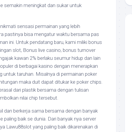
ine semakin meningkat dan sukar untuk
nikmati sensasi permainan yang lebih
a pastinya bisa mengatur waktu bersama pas
an ini. Untuk pendatang baru, kami miliki bonus
ngan slot, Bonus live casino, bonus turnover
ngajak kawan 2% berlaku seumur hidup dan lain
populer di berbagai kasino dengan menerapkan
ng untuk taruhan. Misalnya di permainan poker
tungan maka duit dapat ditukar ke poker chips.
berasal dari plastik bersama dengan tulisan
bolkan nilai chip tersebut.
sil dan berkerja sama bersama dengan banyak
ne paling baik se dunia. Dari banyak nya server
a Lawu88slot yang paling baik dikarenakan di