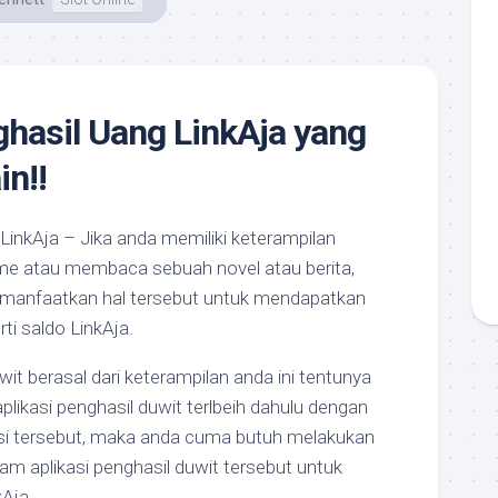
ghasil Uang LinkAja yang
in!!
 LinkAja – Jika anda memiliki keterampilan
e atau membaca sebuah novel atau berita,
 manfaatkan hal tersebut untuk mendapatkan
ti saldo LinkAja.
 berasal dari keterampilan anda ini tentunya
likasi penghasil duwit terlbeih dahulu dengan
si tersebut, maka anda cuma butuh melakukan
am aplikasi penghasil duwit tersebut untuk
Aja.