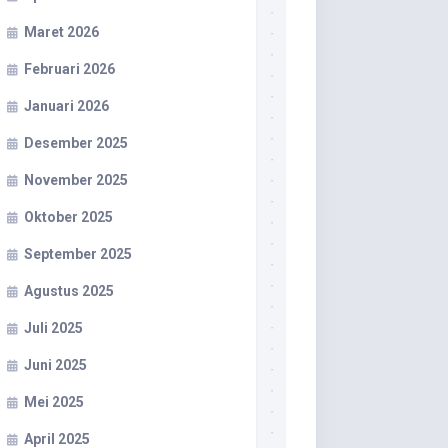
Maret 2026
Februari 2026
Januari 2026
Desember 2025
November 2025
Oktober 2025
September 2025
Agustus 2025
Juli 2025
Juni 2025
Mei 2025
April 2025