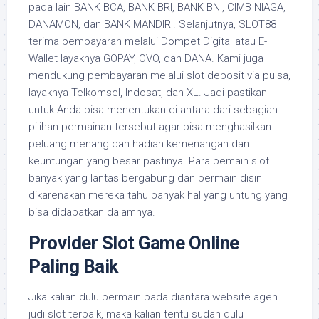
pada lain BANK BCA, BANK BRI, BANK BNI, CIMB NIAGA,
DANAMON, dan BANK MANDIRI. Selanjutnya, SLOT88
terima pembayaran melalui Dompet Digital atau E-
Wallet layaknya GOPAY, OVO, dan DANA. Kami juga
mendukung pembayaran melalui slot deposit via pulsa,
layaknya Telkomsel, Indosat, dan XL. Jadi pastikan
untuk Anda bisa menentukan di antara dari sebagian
pilihan permainan tersebut agar bisa menghasilkan
peluang menang dan hadiah kemenangan dan
keuntungan yang besar pastinya. Para pemain slot
banyak yang lantas bergabung dan bermain disini
dikarenakan mereka tahu banyak hal yang untung yang
bisa didapatkan dalamnya.
Provider Slot Game Online
Paling Baik
Jika kalian dulu bermain pada diantara website agen
judi slot terbaik, maka kalian tentu sudah dulu