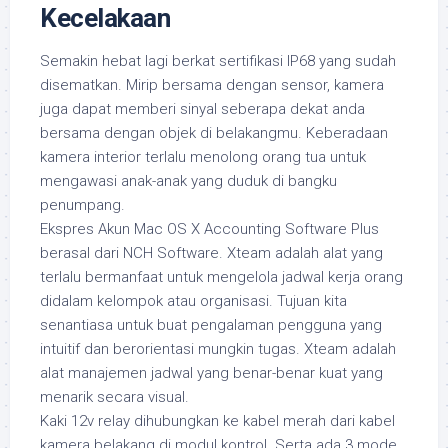
Kecelakaan
Semakin hebat lagi berkat sertifikasi IP68 yang sudah
disematkan. Mirip bersama dengan sensor, kamera
juga dapat memberi sinyal seberapa dekat anda
bersama dengan objek di belakangmu. Keberadaan
kamera interior terlalu menolong orang tua untuk
mengawasi anak-anak yang duduk di bangku
penumpang.
Ekspres Akun Mac OS X Accounting Software Plus
berasal dari NCH Software. Xteam adalah alat yang
terlalu bermanfaat untuk mengelola jadwal kerja orang
didalam kelompok atau organisasi. Tujuan kita
senantiasa untuk buat pengalaman pengguna yang
intuitif dan berorientasi mungkin tugas. Xteam adalah
alat manajemen jadwal yang benar-benar kuat yang
menarik secara visual.
Kaki 12v relay dihubungkan ke kabel merah dari kabel
kamera belakang di modul kontrol. Serta ada 3 mode