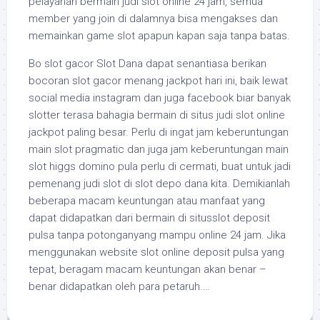
pelayanan bermain judi slot online 24 jam, semua
member yang join di dalamnya bisa mengakses dan
memainkan game slot apapun kapan saja tanpa batas.
Bo slot gacor Slot Dana dapat senantiasa berikan
bocoran slot gacor menang jackpot hari ini, baik lewat
social media instagram dan juga facebook biar banyak
slotter terasa bahagia bermain di situs judi slot online
jackpot paling besar. Perlu di ingat jam keberuntungan
main slot pragmatic dan juga jam keberuntungan main
slot higgs domino pula perlu di cermati, buat untuk jadi
pemenang judi slot di slot depo dana kita. Demikianlah
beberapa macam keuntungan atau manfaat yang
dapat didapatkan dari bermain di situsslot deposit
pulsa tanpa potonganyang mampu online 24 jam. Jika
menggunakan website slot online deposit pulsa yang
tepat, beragam macam keuntungan akan benar –
benar didapatkan oleh para petaruh.…