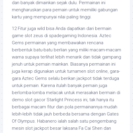
dan banyak dimainkan sejak dulu. Permainan ini
mengharuskan para pemain untuk memiliki gabungan
kartu yang mempunyai nilai paling tinggi.
12 Fitur juga wild bisa Anda dapatkan dari bermain
game slot zeus di spadegaming Indonesia. Aztec
Gems permainan yang membawakan rencana
berbentuk batu-batu berlian yang miliki macam-macam
warna supaya terlihat lebih menarik dan tidak gampang
jenuh untuk pemain mainkan. Biasanya permainan ini
juga kerap digunakan untuk turnamen slot online, gara-
gara Aztec Gems selalu berikan jackpot tidak terduga
untuk pemain. Karena itulah banyak pemain juga
berlomba-lomba melacak untuk merasakan bermain di
demo slot gacor Starlight Princess ini, tak hanya itu
berbagai macam fitur dan pola permainannya mudah
lebih-lebih tidak jauh berbeda bersama dengan Gates
Of Olympus. Habanero ialah salah satu pengembang
mesin slot jackpot besar laksana Fa Cai Shen dan