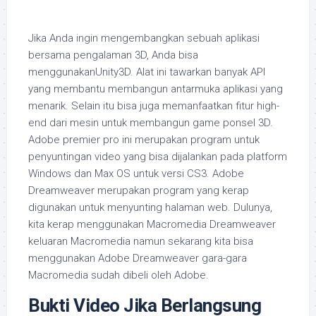
Jika Anda ingin mengembangkan sebuah aplikasi
bersama pengalaman 3D, Anda bisa
menggunakanUnity3D. Alat ini tawarkan banyak API
yang membantu membangun antarmuka aplikasi yang
menarik. Selain itu bisa juga memanfaatkan fitur high-
end dari mesin untuk membangun game ponsel 3D.
Adobe premier pro ini merupakan program untuk
penyuntingan video yang bisa dijalankan pada platform
Windows dan Max OS untuk versi CS3. Adobe
Dreamweaver merupakan program yang kerap
digunakan untuk menyunting halaman web. Dulunya,
kita kerap menggunakan Macromedia Dreamweaver
keluaran Macromedia namun sekarang kita bisa
menggunakan Adobe Dreamweaver gara-gara
Macromedia sudah dibeli oleh Adobe.
Bukti Video Jika Berlangsung