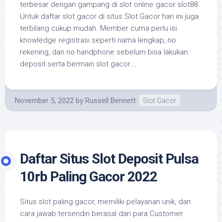
terbesar dengan gampang di slot online gacor slot88.
Untuk daftar slot gacor di situs Slot Gacor hari ini juga
terbilang cukup mudah. Member cuma perlu isi
knowledge registrasi seperti nama lengkap, no
rekening, dan no handphone sebelum bisa lakukan
deposit serta bermain slot gacor.…
November 5, 2022
by
Russell Bennett
Slot Gacor
Daftar Situs Slot Deposit Pulsa
10rb Paling Gacor 2022
Situs slot paling gacor, memiliki pelayanan unik, dan
cara jawab tersendiri berasal dari para Customer