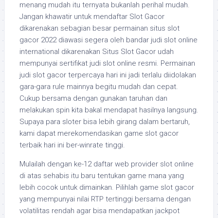
menang mudah itu ternyata bukanlah perihal mudah.
Jangan khawatir untuk mendaftar Slot Gacor
dikarenakan sebagian besar permainan situs slot
gacor 2022 diawasi segera oleh bandar judi slot online
international dikarenakan Situs Slot Gacor udah
mempunyai sertifikat judi slot online resmi. Permainan
judi slot gacor terpercaya hari ini jadi terlalu diidolakan
gara-gara rule mainnya begitu mudah dan cepat.
Cukup bersama dengan gunakan taruhan dan
melakukan spin kita bakal mendapat hasilnya langsung.
Supaya para sloter bisa lebih girang dalam bertaruh,
kami dapat merekomendasikan game slot gacor
terbaik hari ini ber-winrate tinggi.
Mulailah dengan ke-12 daftar web provider slot online
di atas sehabis itu baru tentukan game mana yang
lebih cocok untuk dimainkan. Pilihlah game slot gacor
yang mempunyai nilai RTP tertinggi bersama dengan
volatilitas rendah agar bisa mendapatkan jackpot