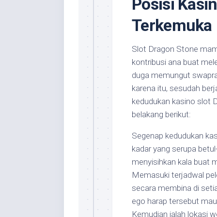
Posisi Kasi
Terkemuka
Slot Dragon Stone mampu
kontribusi ana buat me
duga memungut swapraja
karena itu, sesudah ber
kedudukan kasino slot D
belakang berikut:
Segenap kedudukan kas
kadar yang serupa betul
menyisihkan kala buat m
Memasuki terjadwal pe
secara membina di seti
ego harap tersebut ma
Kemudian ialah lokasi w