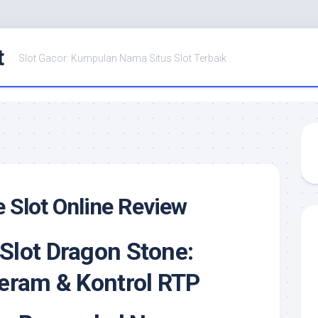
t
Slot Gacor: Kumpulan Nama Situs Slot Terbaik
 Slot Online Review
Slot Dragon Stone:
eram & Kontrol RTP