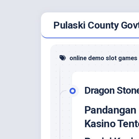
Skip
Pulaski County Gov
to
content
online demo slot games
Dragon Stone
Pandangan 
Kasino Tent