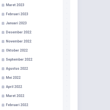
Maret 2023
Februari 2023
Januari 2023
Desember 2022
November 2022
Oktober 2022
September 2022
Agustus 2022
Mei 2022
April 2022
Maret 2022
Februari 2022