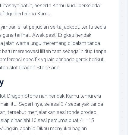
tilitasnya patut, beserta Kamu kudu berkeledar
araf dgn berterima Kamu.
mpan sifat perjudian serta jackpot, tentu sedia
a guna terlihat. Awak pasti Engkau hendak
a jalan warna ungu meremang di dalam tanda
t baru merenovasi lilitan taat sebagai hidup tanpa
ferensi spesifik yg lain daripada gerak berikut,
atan slot Dragon Stone ana.
y
 slot Dragon Stone nan hendak Kamu temui era
ain itu. Sepertinya, selesai 3 / sebanyak tanda
itan, tersebut menjalankan sesi ronde prodeo.
 siap dihadiahi 10 sesi percuma buat 4 – 15
 Mungkin, apabila Dikau menyukai bagian