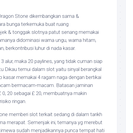
 Dragon Stone dikembangkan sama &
ra bunga terkemuka buat ruang
jek & tonggak slotnya patut senang memakai
nanya didominasi warna ungu, warna hitam,
 berkontribusi luhur di nada kasar.
, 3 alur, maka 20 paylines, yang tidak cuman siap
u Dikau temui dalam slot yaitu sinyal berangkal
rip kasar memakai 4 ragam naga dengan bertikai
cam bermacam-macam. Batasan jaminan
 £ 0, 20 sebagai £ 20, membuatnya makin
isiko ringan.
ne memberi slot terkait sedang di dalam tarikh
ma merapat. Semenjak ini, temanya yg merebut
stimewa sudah menjadikannya punca tempat hati