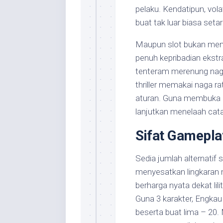
pelaku. Kendatipun, vola
buat tak luar biasa set
Maupun slot bukan menyi
penuh kepribadian ekstr
tenteram merenung nag
thriller memakai naga ra
aturan. Guna membuka pre
lanjutkan menelaah cat
Sifat Gamepla
Sedia jumlah alternatif
menyesatkan lingkaran m
berharga nyata dekat lil
Guna 3 karakter, Engkau
beserta buat lima – 20.