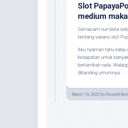
Slot PapayaPop
medium maka 
Semacam nun beta seb
tentang varians slot Pop
Aku nyaman tahu kalau i
kedapatan untuk banyak
bertambah rada. Walaupu
dibanding umumnya. …
Maret 14, 2023
by
Russell Ben