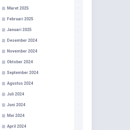
Maret 2025
Februari 2025
Januari 2025
Desember 2024
November 2024
Oktober 2024
September 2024
Agustus 2024
Juli 2024
Juni 2024
Mei 2024
April 2024