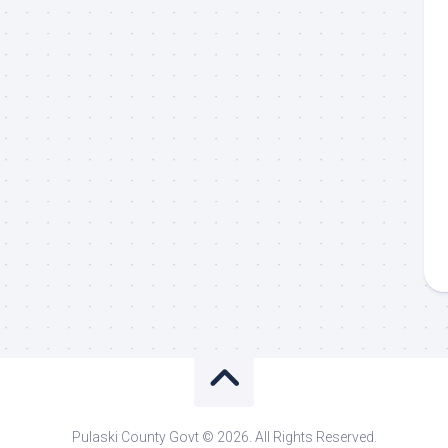
Pulaski County Govt © 2026. All Rights Reserved.