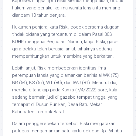
Kapolsek Lingsar Iptu Riski Meirika mengatakan, cocok
hukum yang berlaku, kelima wanita lansia itu memang
diancam 10 tahun penjara.
Hukuman penjara, kata Riski, cocok bersama dugaan
tindak pidana yang tercantum di dalam Pasal 303
KUHP mengenai Perjudian. Namun, lanjut Riski, gara-
gara pelaku telah berusia lanjut, pihaknya sedang
memperhitungkan untuk membina yang berkaitan.
Lebih lanjut, Riski membeberkan identitas lima
perempuan lansia yang diamankan berinisial WK (75),
NR (54), KS (57), WT (80), dan IWU (81). Menurut dia,
mereka ditangkap pada Kamis (7/4/2022) sore, kala
sedang bermain judi di gazebo tempat tinggal yang
terdapat di Dusun Punikan, Desa Batu Mekar,
Kabupaten Lombok Barat.
Dalam penggerebekan tersebut, Riski mengatakan
petugas mengamankan satu kartu cek dan Rp. 64 ribu