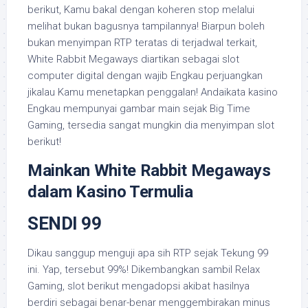
berikut, Kamu bakal dengan koheren stop melalui
melihat bukan bagusnya tampilannya! Biarpun boleh
bukan menyimpan RTP teratas di terjadwal terkait,
White Rabbit Megaways diartikan sebagai slot
computer digital dengan wajib Engkau perjuangkan
jikalau Kamu menetapkan penggalan! Andaikata kasino
Engkau mempunyai gambar main sejak Big Time
Gaming, tersedia sangat mungkin dia menyimpan slot
berikut!
Mainkan White Rabbit Megaways
dalam Kasino Termulia
SENDI 99
Dikau sanggup menguji apa sih RTP sejak Tekung 99
ini. Yap, tersebut 99%! Dikembangkan sambil Relax
Gaming, slot berikut mengadopsi akibat hasilnya
berdiri sebagai benar-benar menggembirakan minus