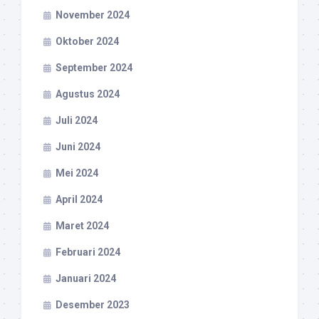
November 2024
Oktober 2024
September 2024
Agustus 2024
Juli 2024
Juni 2024
Mei 2024
April 2024
Maret 2024
Februari 2024
Januari 2024
Desember 2023