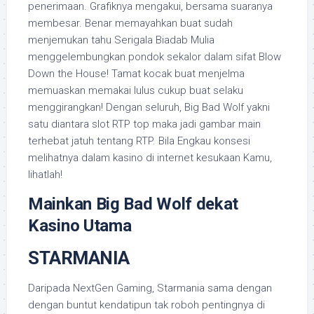
penerimaan. Grafiknya mengakui, bersama suaranya
membesar. Benar memayahkan buat sudah
menjemukan tahu Serigala Biadab Mulia
menggelembungkan pondok sekalor dalam sifat Blow
Down the House! Tamat kocak buat menjelma
memuaskan memakai lulus cukup buat selaku
menggirangkan! Dengan seluruh, Big Bad Wolf yakni
satu diantara slot RTP top maka jadi gambar main
terhebat jatuh tentang RTP. Bila Engkau konsesi
melihatnya dalam kasino di internet kesukaan Kamu,
lihatlah!
Mainkan Big Bad Wolf dekat
Kasino Utama
STARMANIA
Daripada NextGen Gaming, Starmania sama dengan
dengan buntut kendatipun tak roboh pentingnya di