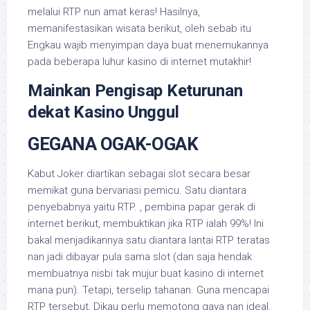
melalui RTP nun amat keras! Hasilnya,
memanifestasikan wisata berikut, oleh sebab itu
Engkau wajib menyimpan daya buat menemukannya
pada beberapa luhur kasino di internet mutakhir!
Mainkan Pengisap Keturunan
dekat Kasino Unggul
GEGANA OGAK-OGAK
Kabut Joker diartikan sebagai slot secara besar
memikat guna bervariasi pemicu. Satu diantara
penyebabnya yaitu RTP. , pembina papar gerak di
internet berikut, membuktikan jika RTP ialah 99%! Ini
bakal menjadikannya satu diantara lantai RTP teratas
nan jadi dibayar pula sama slot (dan saja hendak
membuatnya nisbi tak mujur buat kasino di internet
mana pun). Tetapi, terselip tahanan. Guna mencapai
RTP tersebut, Dikau perlu memotong gaya nan ideal.