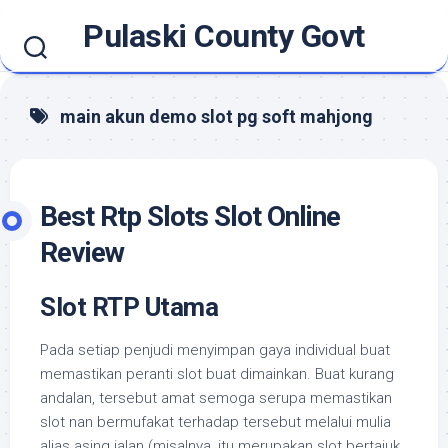
Skip
Pulaski County Govt
to
content
main akun demo slot pg soft mahjong
Best Rtp Slots Slot Online
Review
Slot RTP Utama
Pada setiap penjudi menyimpan gaya individual buat
memastikan peranti slot buat dimainkan. Buat kurang
andalan, tersebut amat semoga serupa memastikan
slot nan bermufakat terhadap tersebut melalui mulia
alias asing jalan (misalnya, itu merupakan slot bertajuk