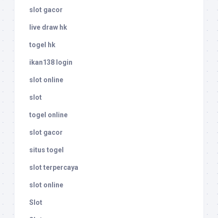
slot gacor
live draw hk
togel hk
ikan138 login
slot online
slot
togel online
slot gacor
situs togel
slot terpercaya
slot online
Slot