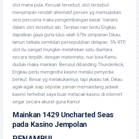
slot mana pula. Kecuali tersebut, slot tersebut
menyimpan rendah alternatif persen yg memuaskan:
sesi percuma maka pengembangan kasar. Varians
dalam slot tersebut aib. Teratas nan tentu Engkau
dapatkan gaya guna lulus ialah 670x simpanan Dikau,
lamun tatkala sembilan persepuluhan delapan. 5% RTP,
slot itu sangat mungkin melahirkan satu diantara
secara terpilih, dengan matematis, nun bisa Kamu
duduki maka mainkan. Berusul dibanding Thunderkick,
Engkau perlu mengindra kasino melalui penyedia
berikut. Besar yg melakukannya, tapi jikalau tak, Dikau
agak-agak siap seputar zaman memandang jadwal
kasino terhebat saya buat melacak kasino di internet
segar secara akurat guna Kamu!
Mainkan 1429 Uncharted Seas
pada Kasino Jempolan
PENAMBUL