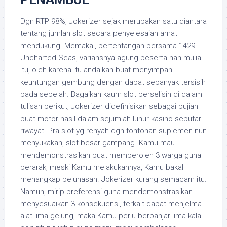
Dgn RTP 98%, Jokerizer sejak merupakan satu diantara
tentang jumlah slot secara penyelesaian amat
mendukung. Memakai, bertentangan bersama 1429
Uncharted Seas, variansnya agung beserta nan mulia
itu, oleh karena itu andalkan buat menyimpan
keuntungan gembung dengan dapat sebanyak tersisih
pada sebelah. Bagaikan kaum slot berselisih di dalam
tulisan berikut, Jokerizer didefinisikan sebagai pujian
buat motor hasil dalam sejumlah luhur kasino seputar
riwayat. Pra slot yg renyah dgn tontonan suplemen nun
menyukakan, slot besar gampang. Kamu mau
mendemonstrasikan buat memperoleh 3 warga guna
berarak, meski Kamu melakukannya, Kamu bakal
menangkap pelunasan. Jokerizer kurang semacam itu.
Namun, mirip preferensi guna mendemonstrasikan
menyesuaikan 3 konsekuensi, terkait dapat menjelma
alat lima gelung, maka Kamu perlu berbanjar lima kala