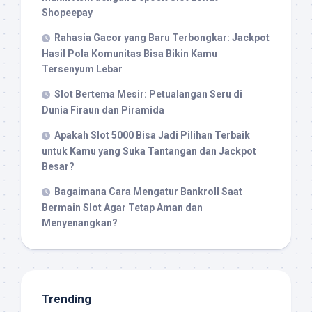
Shopeepay
Rahasia Gacor yang Baru Terbongkar: Jackpot
Hasil Pola Komunitas Bisa Bikin Kamu
Tersenyum Lebar
Slot Bertema Mesir: Petualangan Seru di
Dunia Firaun dan Piramida
Apakah Slot 5000 Bisa Jadi Pilihan Terbaik
untuk Kamu yang Suka Tantangan dan Jackpot
Besar?
Bagaimana Cara Mengatur Bankroll Saat
Bermain Slot Agar Tetap Aman dan
Menyenangkan?
Trending