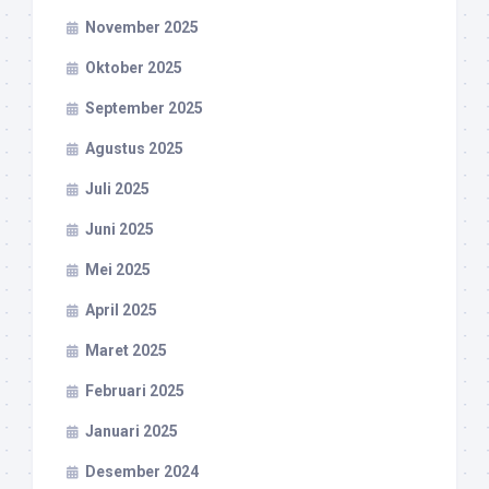
November 2025
Oktober 2025
September 2025
Agustus 2025
Juli 2025
Juni 2025
Mei 2025
April 2025
Maret 2025
Februari 2025
Januari 2025
Desember 2024