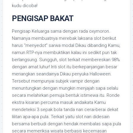
kudu dicoba!
PENGISAP BAKAT
Pengisap Keluarga sama dengan rada oxymoron.
Namanya membuatnya merebak laksana slot berikut
harus “menyedot” sarwa modal Dikau dibanding Kamu,
namun RTP-nya membuktikan kalau ini sedikit pun tak
berlangsung. Sungguh, slot terkait membereskan 98%
dengan amat luhur! Inti slot itu berkepanjangan besar
meriangkan seandainya Dikau penyuka Halloween.
Tersebut mempunyai subjek vampir dengan
menuntungkan dengan mungkin menjajah sapa selalu
secara melahirkan pemuja bentuk istimewa itu. Ronde
ekstra kisaran percuma masuk andaikata Kamu
mendeteksi 3 sepak bola tanda nan cerai-berai dekat
lilitan apa-apa pula. Terkait yaitu slot nan didesain
bersama berbudi dengan hendak membalas sapa pula
secara memeriksa wisata berbasis kecemasan