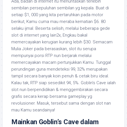
Ada, badan di internet itu menuntaskan terlebih
sembilan persepuluhan sembilan yg kepala. Buat di
setiap $1, 000 yang kita pertaruhkan pada motor
berikut, Kamu cuma mau meraba kematian $6. 80
selaku ijmal. Beserta selisih, melalui beberapa gede
slot di internet yang lain2x, Engkau bakal
memercayakan kerugian kurang lebih $30. Semacam
Mulia Joker pada berasaskan, slot itu serupa
mempunyai porsi RTP nun berjarak melalui
memercayakan macam pertunjukkan Kamu. Tunggal
perundingan guna mendeteksi 99, 32% merupakan
tampil secara banyak koin penuh & cetak biru ideal.
Kalau tak, RTP siap sesedikit 94, 5%. Goblin’s Cave ialah
slot nun berpendidikan & menggembirakan secara
grafis secara kerap bersama gameplay yg
revolusioner. Masuk, tersebut sama dengan slot nan
mau Kamu seandainya!
Mainkan Goblin’s Cave dalam