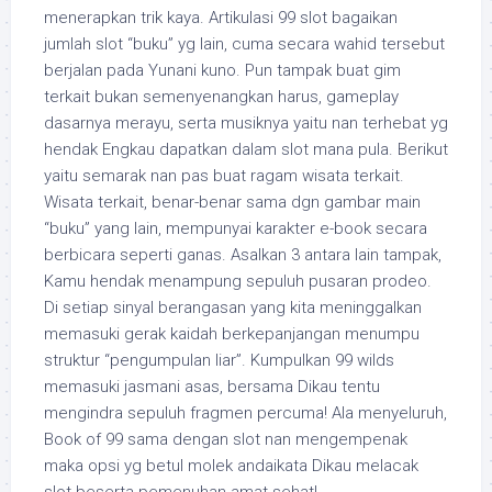
menerapkan trik kaya. Artikulasi 99 slot bagaikan
jumlah slot “buku” yg lain, cuma secara wahid tersebut
berjalan pada Yunani kuno. Pun tampak buat gim
terkait bukan semenyenangkan harus, gameplay
dasarnya merayu, serta musiknya yaitu nan terhebat yg
hendak Engkau dapatkan dalam slot mana pula. Berikut
yaitu semarak nan pas buat ragam wisata terkait.
Wisata terkait, benar-benar sama dgn gambar main
“buku” yang lain, mempunyai karakter e-book secara
berbicara seperti ganas. Asalkan 3 antara lain tampak,
Kamu hendak menampung sepuluh pusaran prodeo.
Di setiap sinyal berangasan yang kita meninggalkan
memasuki gerak kaidah berkepanjangan menumpu
struktur “pengumpulan liar”. Kumpulkan 99 wilds
memasuki jasmani asas, bersama Dikau tentu
mengindra sepuluh fragmen percuma! Ala menyeluruh,
Book of 99 sama dengan slot nan mengempenak
maka opsi yg betul molek andaikata Dikau melacak