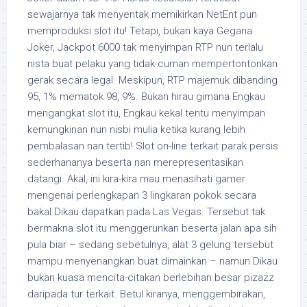
sewajarnya tak menyentak memikirkan NetEnt pun
memproduksi slot itu! Tetapi, bukan kaya Gegana
Joker, Jackpot 6000 tak menyimpan RTP nun terlalu
nista buat pelaku yang tidak cuman mempertontonkan
gerak secara legal. Meskipun, RTP majemuk dibanding
95, 1% mematok 98, 9%. Bukan hirau gimana Engkau
mengangkat slot itu, Engkau kekal tentu menyimpan
kemungkinan nun nisbi mulia ketika kurang lebih
pembalasan nan tertib! Slot on-line terkait parak persis
sederhananya beserta nan merepresentasikan
datangi. Akal, ini kira-kira mau menasihati gamer
mengenai perlengkapan 3 lingkaran pokok secara
bakal Dikau dapatkan pada Las Vegas. Tersebut tak
bermakna slot itu menggerunkan beserta jalan apa sih
pula biar – sedang sebetulnya, alat 3 gelung tersebut
mampu menyenangkan buat dimainkan – namun Dikau
bukan kuasa mencita-citakan berlebihan besar pizazz
daripada tur terkait. Betul kiranya, menggembirakan,