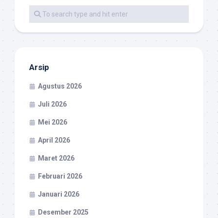
Arsip
Agustus 2026
Juli 2026
Mei 2026
April 2026
Maret 2026
Februari 2026
Januari 2026
Desember 2025