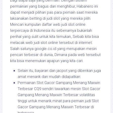
bagi siapa saja yang bermain. Dengan sistem
permainan yang bagus dan menghibur, Habanero ini
dapat menjadi pilihan pas para pemain saat mereka
laksanakan betting di judi slot yang mereka pilih.
Mencari kumpulan daftar web judi slot online
terpercaya di Indonesia itu sebenarnya bukanlah
perihal yang sulit untuk kita temukan, Sebab kita bisa
melacak web judi slot online tersebut di internet.
Salah satunya google.co.id yang merupakan mesin
pencari terbesar di dunia, Dimana pada web tersebut
kita bisa menemukan apapun yang kita cari.
Selain itu, bayaran dan jacpot yang diberikan juga
amat menarik dan mudah didapatkan.
Permainan Slot Gacor Gampang Menang Maxwin
Terbesar CQ9 sendiri tawarkan mesin Slot Gacor
Gampang Menang Maxwin Terbesar volatilitas
tinggi untuk menarik minat para pemain judi Slot
Gacor Gampang Menang Maxwin Terbesar di
Indonesia.