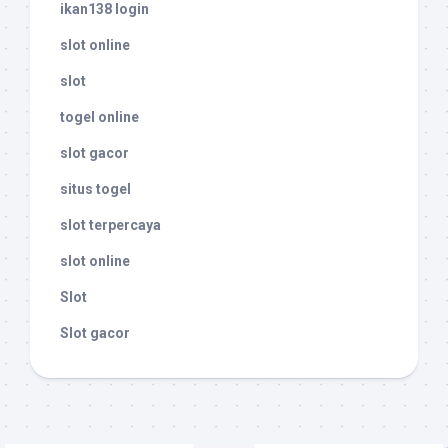
ikan138 login
slot online
slot
togel online
slot gacor
situs togel
slot terpercaya
slot online
Slot
Slot gacor