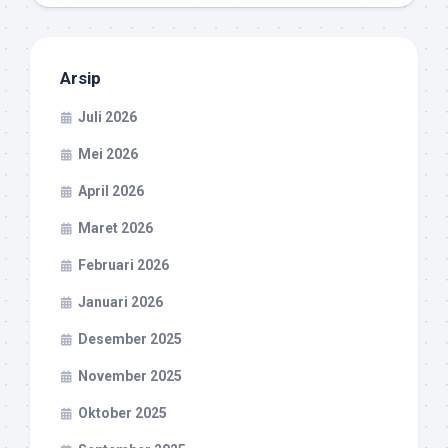
Arsip
Juli 2026
Mei 2026
April 2026
Maret 2026
Februari 2026
Januari 2026
Desember 2025
November 2025
Oktober 2025