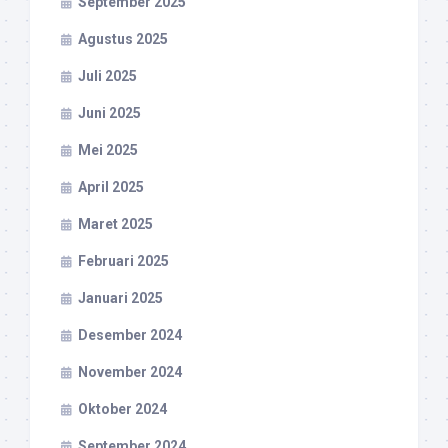
September 2025
Agustus 2025
Juli 2025
Juni 2025
Mei 2025
April 2025
Maret 2025
Februari 2025
Januari 2025
Desember 2024
November 2024
Oktober 2024
September 2024