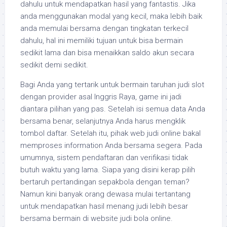
dahulu untuk mendapatkan hasil yang fantastis. Jika
anda menggunakan modal yang kecil, maka lebih baik
anda memulai bersama dengan tingkatan terkecil
dahulu, hal ini memiliki tujuan untuk bisa bermain
sedikit lama dan bisa menaikkan saldo akun secara
sedikit demi sedikit.
Bagi Anda yang tertarik untuk bermain taruhan judi slot
dengan provider asal Inggris Raya, game ini jadi
diantara pilihan yang pas. Setelah isi semua data Anda
bersama benar, selanjutnya Anda harus mengklik
tombol daftar. Setelah itu, pihak web judi online bakal
memproses information Anda bersama segera. Pada
umumnya, sistem pendaftaran dan verifikasi tidak
butuh waktu yang lama. Siapa yang disini kerap pilih
bertaruh pertandingan sepakbola dengan teman?
Namun kini banyak orang dewasa mulai tertantang
untuk mendapatkan hasil menang judi lebih besar
bersama bermain di website judi bola online.