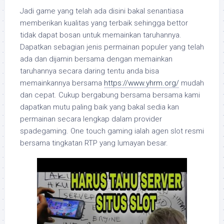
Jadi game yang telah ada disini bakal senantiasa
memberikan kualitas yang terbaik sehingga bettor
tidak dapat bosan untuk memainkan taruhannya.
Dapatkan sebagian jenis permainan populer yang telah
ada dan dijamin bersama dengan memainkan
taruhannya secara daring tentu anda bisa
memainkannya bersama
https://www.yhrm.org/
mudah
dan cepat. Cukup bergabung bersama bersama kami
dapatkan mutu paling baik yang bakal sedia kan
permainan secara lengkap dalam provider
spadegaming. One touch gaming ialah agen slot resmi
bersama tingkatan RTP yang lumayan besar.