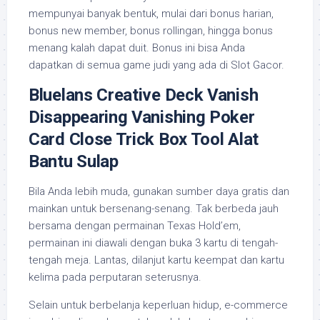
mempunyai banyak bentuk, mulai dari bonus harian,
bonus new member, bonus rollingan, hingga bonus
menang kalah dapat duit. Bonus ini bisa Anda
dapatkan di semua game judi yang ada di Slot Gacor.
Bluelans Creative Deck Vanish
Disappearing Vanishing Poker
Card Close Trick Box Tool Alat
Bantu Sulap
Bila Anda lebih muda, gunakan sumber daya gratis dan
mainkan untuk bersenang-senang. Tak berbeda jauh
bersama dengan permainan Texas Hold’em,
permainan ini diawali dengan buka 3 kartu di tengah-
tengah meja. Lantas, dilanjut kartu keempat dan kartu
kelima pada perputaran seterusnya.
Selain untuk berbelanja keperluan hidup, e-commerce