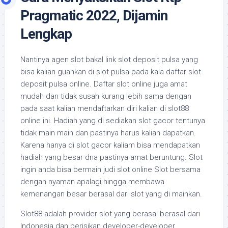
Pragmatic 2022, Dijamin
Lengkap
Nantinya agen slot bakal link slot deposit pulsa yang
bisa kalian guankan di slot pulsa pada kala daftar slot
deposit pulsa online. Daftar slot online juga amat
mudah dan tidak susah kurang lebih sama dengan
pada saat kalian mendaftarkan diri kalian di slot88
online ini. Hadiah yang di sediakan slot gacor tentunya
tidak main main dan pastinya harus kalian dapatkan.
Karena hanya di slot gacor kaliam bisa mendapatkan
hadiah yang besar dna pastinya amat beruntung. Slot
ingin anda bisa bermain judi slot online Slot bersama
dengan nyaman apalagi hingga membawa
kemenangan besar berasal dari slot yang di mainkan.
Slot88 adalah provider slot yang berasal berasal dari
Indonesia dan berisikan developer-developer