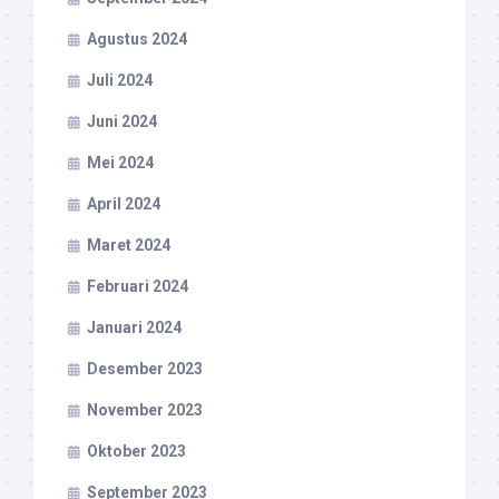
Agustus 2024
Juli 2024
Juni 2024
Mei 2024
April 2024
Maret 2024
Februari 2024
Januari 2024
Desember 2023
November 2023
Oktober 2023
September 2023