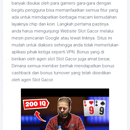
banyak disukai oleh para gamers gara-gara dengan
begitu pengguna bisa memanfaatkan semua fitur yang
ada untuk mendapatkan berbagai macam kemudahan
layaknya chip dan koin. Langkah pertama pastinya
anda harus mengunjungi Website Slot Gacor melalui
mesin pencarian Google atau lewat linknya. Situs ini
mudah untuk diakses sehingga anda tidak memerlukan
aplikasi pihak ketiga seperti VPN. Bonus yang di
berikan oleh agen slot Slot Gacor juga amat besar,
Dimana semua member berhak mendapatkan bonus
cashback dan bonus turnover yang telah disedikan
oleh agen Slot Gacor.