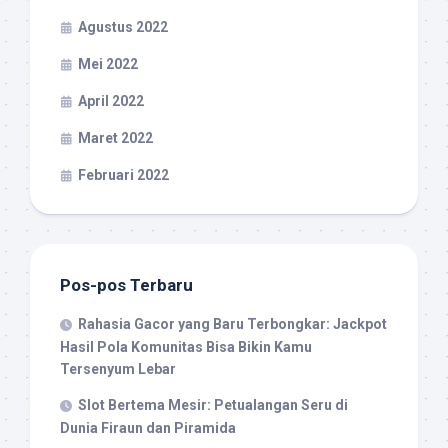
Agustus 2022
Mei 2022
April 2022
Maret 2022
Februari 2022
Pos-pos Terbaru
Rahasia Gacor yang Baru Terbongkar: Jackpot
Hasil Pola Komunitas Bisa Bikin Kamu
Tersenyum Lebar
Slot Bertema Mesir: Petualangan Seru di
Dunia Firaun dan Piramida