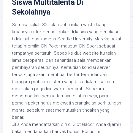
Siswa Multitalenta Di
Sekolahnya
Semasa kuliah S2 itulah John isikan waktu luang
kuliahnya untuk berjudi poker di kasino yang berlokasi
tidak jauh dari kampus Seattle University. Mereka bakal
tetap memilih IDN Poker maupun IDN Sport sebagai
tempatnya bertaruh. Sebab ke dua website itu telah
lama beroperasi dan senantiasa saja memberikan
pembayaran seutuhnya. Kemudian kondisi server
terbaik juga akan membuat bettor terhindar dari
beragam problem sistem yang bisa dialami selama
melakukan perjudian waktu bertaruh. Sebelum
menempatkan semua taruhan di atas meja, para
pemain poker harus melewati serangkaian perhitungan
mental sebelum saat memutuskan tindakan yang
benar.
Jika Anda mendaftarkan diri di Slot Gacor, Anda dijamin
bakal mendapatkan banyak bonus. Bonus ini