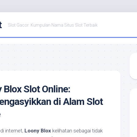
t
Slot Gacor: Kumpulan Nama Situs Slot Terbaik
Blox Slot Online:
ngasyikkan di Alam Slot
e
di internet,
Loony Blox
kelihatan sebagai tidak