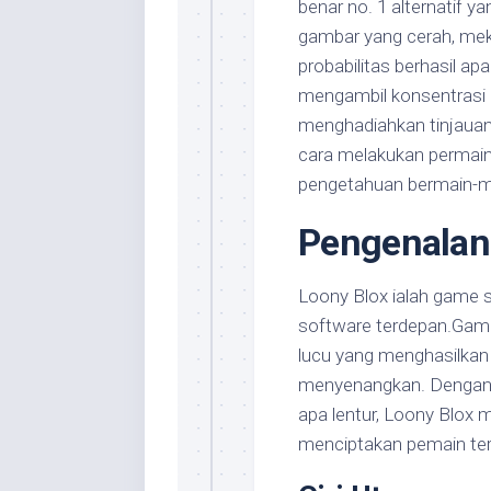
benar no. 1 alternatif 
gambar yang cerah, mek
probabilitas berhasil a
mengambil konsentrasi 
menghadiahkan tinjauan 
cara melakukan permain
pengetahuan bermain-m
Pengenalan 
Loony Blox ialah game sl
software terdepan.Game 
lucu yang menghasilka
menyenangkan. Dengan 
apa lentur, Loony Blox 
menciptakan pemain terb