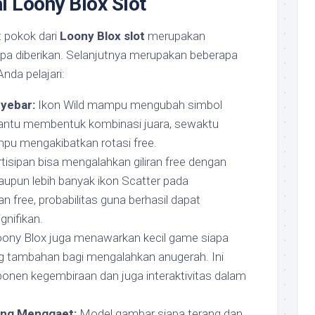
l Loony Blox Slot
t pokok dari
Loony Blox slot
merupakan
a diberikan. Selanjutnya merupakan beberapa
Anda pelajari:
nyebar:
Ikon Wild mampu mengubah simbol
antu membentuk kombinasi juara, sewaktu
u mengakibatkan rotasi free.
tisipan bisa mengalahkan giliran free dengan
upun lebih banyak ikon Scatter pada
an free, probabilitas guna berhasil dapat
gnifikan.
ony Blox juga menawarkan kecil game siapa
 tambahan bagi mengalahkan anugerah. Ini
nen kegembiraan dan juga interaktivitas dalam
ang Menggaet:
Model gambar siapa terang dan