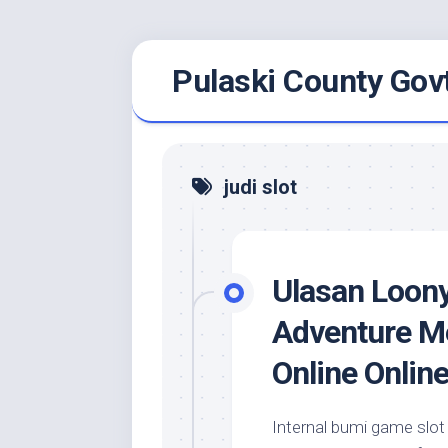
Skip
Pulaski County Gov
to
content
judi slot
Ulasan Loony 
Adventure Me
Online Onlin
Internal bumi game slot 