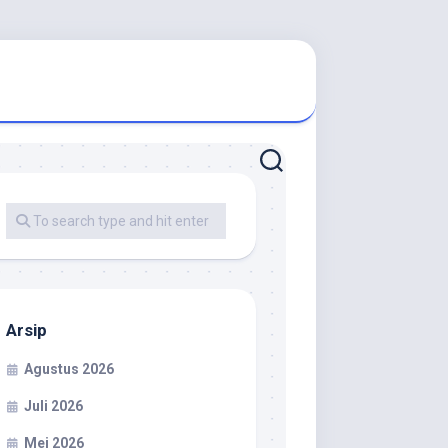
Arsip
Agustus 2026
Juli 2026
Mei 2026