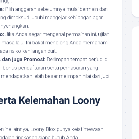
inggi.
a:
Pilih anggaran sebelumnya mulai bermain dan
ang dimaksud. Jauhi mengejar kehilangan agar
enyenangkan.
o:
Jika Anda segar mengenal permainan ini, ujilah
ih masa lalu. Ini bakal menolong Anda memahami
ada risiko kehilangan duit.
dan juga Promosi:
Berlimpah tempat berjudi di
n bonus pendaftaran serta pemasaran yang
i mendapatkan lebih besar melimpah nilai dari judi
serta Kelemahan Loony
online lainnya, Loony Blox punya keistimewaan
adalah ringkasan siapa butuh Anda