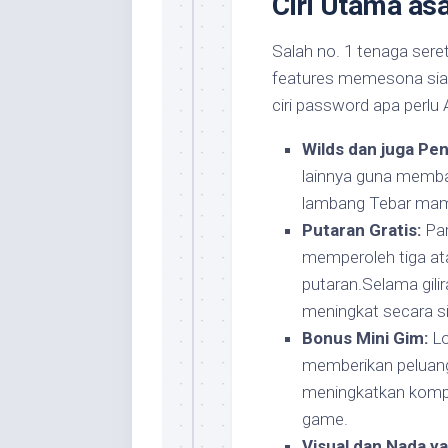
Ciri Utama asa
Salah no. 1 tenaga sere
features memesona siap
ciri password apa perlu 
Wilds dan juga Pe
lainnya guna memb
lambang Tebar mamp
Putaran Gratis:
Par
memperoleh tiga ata
putaran.Selama gilir
meningkat secara si
Bonus Mini Gim:
Lo
memberikan peluang
meningkatkan kompo
game.
Visual dan Nada y