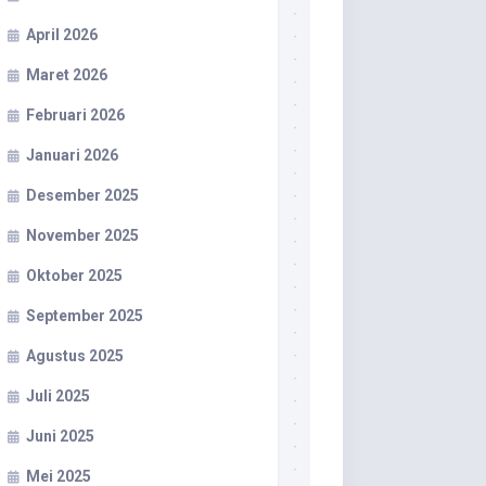
April 2026
Maret 2026
Februari 2026
Januari 2026
Desember 2025
November 2025
Oktober 2025
September 2025
Agustus 2025
Juli 2025
Juni 2025
Mei 2025