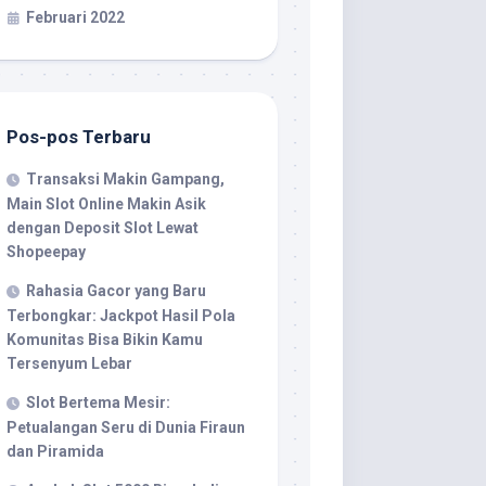
Februari 2022
Pos-pos Terbaru
Transaksi Makin Gampang,
Main Slot Online Makin Asik
dengan Deposit Slot Lewat
Shopeepay
Rahasia Gacor yang Baru
Terbongkar: Jackpot Hasil Pola
Komunitas Bisa Bikin Kamu
Tersenyum Lebar
Slot Bertema Mesir:
Petualangan Seru di Dunia Firaun
dan Piramida