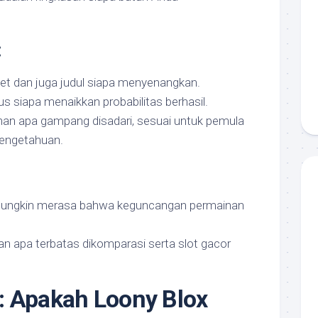
:
et dan juga judul siapa menyenangkan.
s siapa menaikkan probabilitas berhasil.
n apa gampang disadari, sesuai untuk pemula
pengetahuan.
ungkin merasa bahwa keguncangan permainan
an apa terbatas dikomparasi serta slot gacor
: Apakah Loony Blox