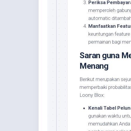
Periksa Pembayar
memperoleh gabunga
automatic ditambah
Manfaatkan Featu
keuntungan feature 
permainan bagi me
Saran guna M
Menang
Berikut merupakan se
memperbaiki probabilit
Loony Blox:
Kenali Tabel Pelun
gunakan waktu untu
memudahkan Anda p