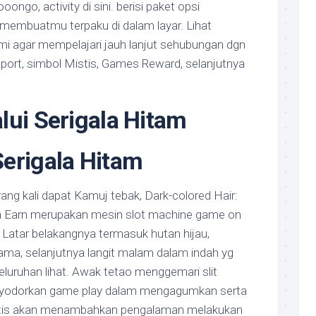
ngo, activity di sini. berisi paket opsi
membuatmu terpaku di dalam layar. Lihat
kami agar mempelajari jauh lanjut sehubungan dgn
port, simbol Mistis, Games Reward, selanjutnya
lui Serigala Hitam
erigala Hitam
ng kali dapat Kamuj tebak, Dark-colored Hair:
n Earn merupakan mesin slot machine game on
Latar belakangnya termasuk hutan hijau,
ama, selanjutnya langit malam dalam indah yg
luruhan lihat. Awak tetao menggemari slit
enyodorkan game play dalam mengagumkan serta
astis akan menambahkan pengalaman melakukan