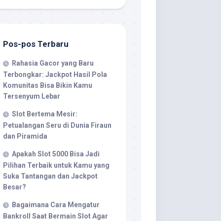
Pos-pos Terbaru
Rahasia Gacor yang Baru
Terbongkar: Jackpot Hasil Pola
Komunitas Bisa Bikin Kamu
Tersenyum Lebar
Slot Bertema Mesir:
Petualangan Seru di Dunia Firaun
dan Piramida
Apakah Slot 5000 Bisa Jadi
Pilihan Terbaik untuk Kamu yang
Suka Tantangan dan Jackpot
Besar?
Bagaimana Cara Mengatur
Bankroll Saat Bermain Slot Agar