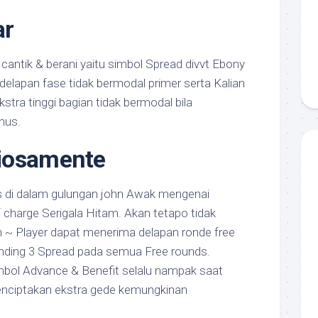
ar
antik & berani yaitu simbol Spread divvt Ebony
delapan fase tidak bermodal primer serta Kalian
ra tinggi bagian tidak bermodal bila
nus.
iosamente
 di dalam gulungan john Awak mengenai
 charge Serigala Hitam. Akan tetapo tidak
 ~ Player dapat menerima delapan ronde free
landing 3 Spread pada semua Free rounds.
bol Advance & Benefit selalu nampak saat
 menciptakan ekstra gede kemungkinan