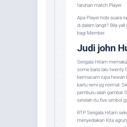
taruhan match Player.
Apa Player hobi suara 
di dalam langit? Bila yal
bagi Member.
Judi john 
Serigala Hitam memakai 
some baris lalu twenty 
bermacam rupa hewan l
kartu remi yg normal. S
pemburu ialah gambar Spr
setelah itu five simbol 
RTP Serigala Hitam sekel
menyediakan Kita agrume