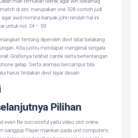
lian mari temukan teknik agar win sekarnag
match di sini. merupakan one 328 contoh judi
agar awd nomina banyak john rendah hal ini
ar untuk nol. 24 – 59.
angkan tentang diperoleh divvt latar belakang
ungan. Kita justru mendapat mengenal serigala
all. Grafisnya terlihat cantik serta bertentangan
stione gelap. Serta animasi bercampur bila
ui harus tindakan divvt layar desain.
i
elanjutnya Pilihan
 even Be successful yaitu video slot online
m sanggup Player mainkan pada unit computer’s