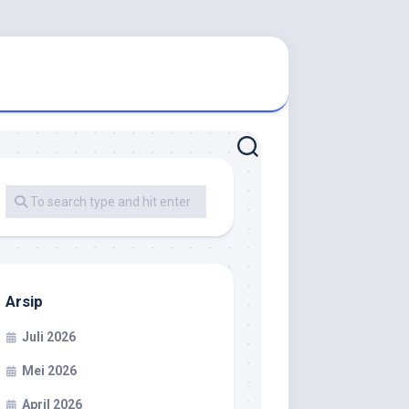
Arsip
Juli 2026
Mei 2026
April 2026