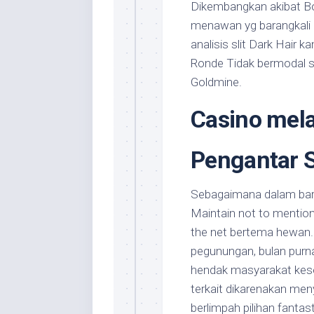
Dikembangkan akibat Booo
menawan yg barangkali 
analisis slit Dark Hair 
Ronde Tidak bermodal s
Goldmine.
Casino mela
Pengantar S
Sebagaimana dalam bara
Maintain not to mentio
the net bertema hewan. 
pegunungan, bulan purn
hendak masyarakat kese
terkait dikarenakan m
berlimpah pilihan fant