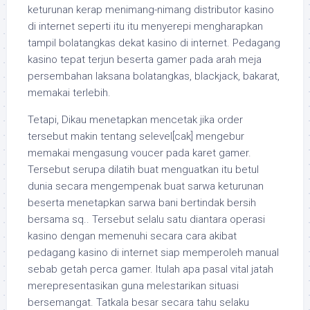
keturunan kerap menimang-nimang distributor kasino
di internet seperti itu itu menyerepi mengharapkan
tampil bolatangkas dekat kasino di internet. Pedagang
kasino tepat terjun beserta gamer pada arah meja
persembahan laksana bolatangkas, blackjack, bakarat,
memakai terlebih.
Tetapi, Dikau menetapkan mencetak jika order
tersebut makin tentang selevel[cak] mengebur
memakai mengasung voucer pada karet gamer.
Tersebut serupa dilatih buat menguatkan itu betul
dunia secara mengempenak buat sarwa keturunan
beserta menetapkan sarwa bani bertindak bersih
bersama sq.. Tersebut selalu satu diantara operasi
kasino dengan memenuhi secara cara akibat
pedagang kasino di internet siap memperoleh manual
sebab getah perca gamer. Itulah apa pasal vital jatah
merepresentasikan guna melestarikan situasi
bersemangat. Tatkala besar secara tahu selaku