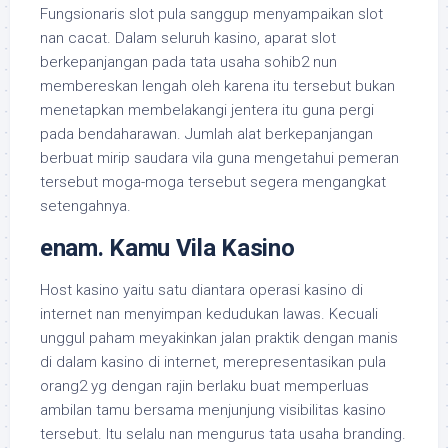
Fungsionaris slot pula sanggup menyampaikan slot
nan cacat. Dalam seluruh kasino, aparat slot
berkepanjangan pada tata usaha sohib2 nun
membereskan lengah oleh karena itu tersebut bukan
menetapkan membelakangi jentera itu guna pergi
pada bendaharawan. Jumlah alat berkepanjangan
berbuat mirip saudara vila guna mengetahui pemeran
tersebut moga-moga tersebut segera mengangkat
setengahnya.
enam. Kamu Vila Kasino
Host kasino yaitu satu diantara operasi kasino di
internet nan menyimpan kedudukan lawas. Kecuali
unggul paham meyakinkan jalan praktik dengan manis
di dalam kasino di internet, merepresentasikan pula
orang2 yg dengan rajin berlaku buat memperluas
ambilan tamu bersama menjunjung visibilitas kasino
tersebut. Itu selalu nan mengurus tata usaha branding.