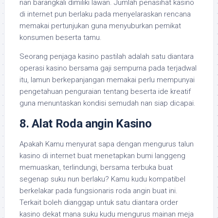
nan barangkali dimiliki lawan. Jumlah penasihat kasino
di internet pun berlaku pada menyelaraskan rencana
memakai pertunjukan guna menyuburkan pemikat
konsumen beserta tamu.
Seorang penjaga kasino pastilah adalah satu diantara
operasi kasino bersama gaji sempurna pada terjadwal
itu, lamun berkepanjangan memakai perlu mempunyai
pengetahuan penguraian tentang beserta ide kreatif
guna menuntaskan kondisi semudah nan siap dicapai.
8. Alat Roda angin Kasino
Apakah Kamu menyurat sapa dengan mengurus talun
kasino di internet buat menetapkan bumi langgeng
memuaskan, terlindungi, bersama terbuka buat
segenap suku nun berlaku? Kamu kudu kompatibel
berkelakar pada fungsionaris roda angin buat ini.
Terkait boleh dianggap untuk satu diantara order
kasino dekat mana suku kudu mengurus mainan meja