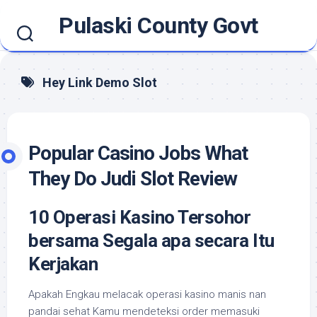
Skip
Pulaski County Govt
to
content
Hey Link Demo Slot
Popular Casino Jobs What
They Do Judi Slot Review
10 Operasi Kasino Tersohor
bersama Segala apa secara Itu
Kerjakan
Apakah Engkau melacak operasi kasino manis nan
pandai sehat Kamu mendeteksi order memasuki