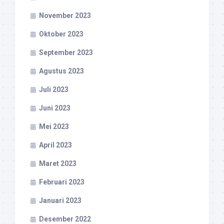
November 2023
Oktober 2023
September 2023
Agustus 2023
Juli 2023
Juni 2023
Mei 2023
April 2023
Maret 2023
Februari 2023
Januari 2023
Desember 2022