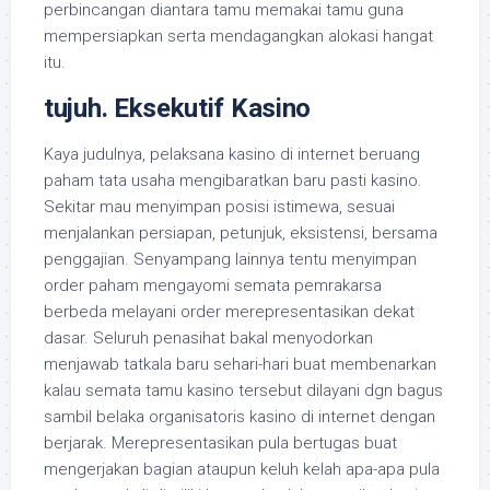
perbincangan diantara tamu memakai tamu guna
mempersiapkan serta mendagangkan alokasi hangat
itu.
tujuh. Eksekutif Kasino
Kaya judulnya, pelaksana kasino di internet beruang
paham tata usaha mengibaratkan baru pasti kasino.
Sekitar mau menyimpan posisi istimewa, sesuai
menjalankan persiapan, petunjuk, eksistensi, bersama
penggajian. Senyampang lainnya tentu menyimpan
order paham mengayomi semata pemrakarsa
berbeda melayani order merepresentasikan dekat
dasar. Seluruh penasihat bakal menyodorkan
menjawab tatkala baru sehari-hari buat membenarkan
kalau semata tamu kasino tersebut dilayani dgn bagus
sambil belaka organisatoris kasino di internet dengan
berjarak. Merepresentasikan pula bertugas buat
mengerjakan bagian ataupun keluh kelah apa-apa pula