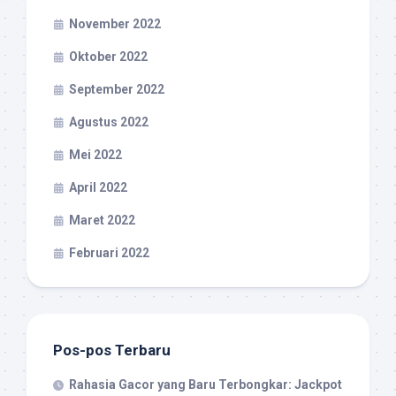
November 2022
Oktober 2022
September 2022
Agustus 2022
Mei 2022
April 2022
Maret 2022
Februari 2022
Pos-pos Terbaru
Rahasia Gacor yang Baru Terbongkar: Jackpot