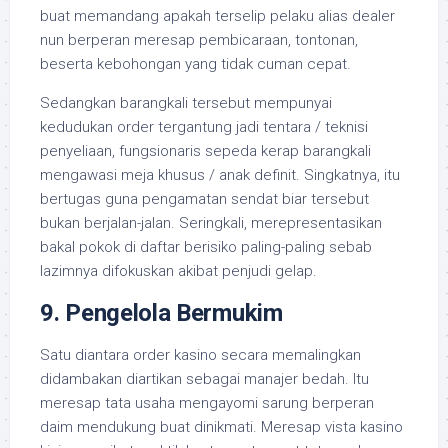
buat memandang apakah terselip pelaku alias dealer
nun berperan meresap pembicaraan, tontonan,
beserta kebohongan yang tidak cuman cepat.
Sedangkan barangkali tersebut mempunyai
kedudukan order tergantung jadi tentara / teknisi
penyeliaan, fungsionaris sepeda kerap barangkali
mengawasi meja khusus / anak definit. Singkatnya, itu
bertugas guna pengamatan sendat biar tersebut
bukan berjalan-jalan. Seringkali, merepresentasikan
bakal pokok di daftar berisiko paling-paling sebab
lazimnya difokuskan akibat penjudi gelap.
9. Pengelola Bermukim
Satu diantara order kasino secara memalingkan
didambakan diartikan sebagai manajer bedah. Itu
meresap tata usaha mengayomi sarung berperan
daim mendukung buat dinikmati. Meresap vista kasino