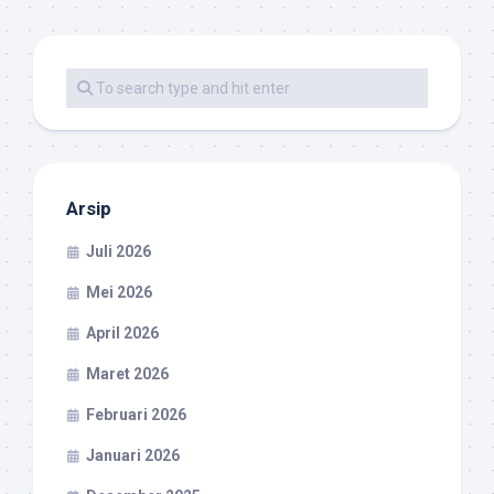
Arsip
Juli 2026
Mei 2026
April 2026
Maret 2026
Februari 2026
Januari 2026