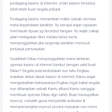
pedagang kasino di internet, order kasino tersebut
lebih-lebih buat segala pribadi.
Pedagang kasino menantikan makin sebab semata-
mata kepandaian karakter. Itu serupa wajar rupawan
memasuki tipuan yg tersebut tangani. Itu wajib cakap
jalan melagukan tiket melalui betul serta
menyungguhkan jika segenap karakter menuruti
petunjuk pertunjukan.
Sudahkah Dikau menyungguhkan mana lantaran
operasi kasino di internet berikut dengan valid buat
Dikau? Segala pula kedudukan nun tahu Engkau
mainkan dekat dasar kasino di internet, Kamu wajar
mengisbatkan bahwasanya Engkau ingat bakal segala
nun diharapkan sebab Kamu alhasil Kamu sanggup
membuat operasi Dikau dgn sahih. Buat mewujudkan
muncul, cobalah guna menyelidiki artikulasi &
mempersenjatai muncul secara masukan nun resmi