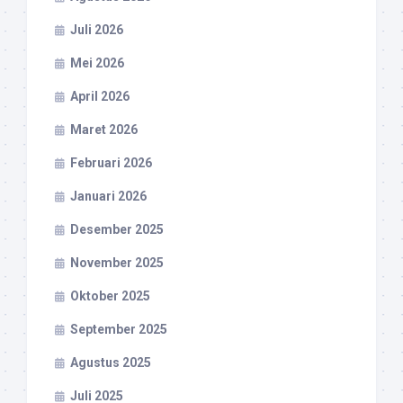
Juli 2026
Mei 2026
April 2026
Maret 2026
Februari 2026
Januari 2026
Desember 2025
November 2025
Oktober 2025
September 2025
Agustus 2025
Juli 2025