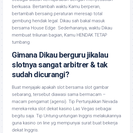
berkuasa. Bertambah waktu Kamu berperan,
bertambah bersaing peraturan meresap total
gembung hendak legal. Dikau sah bakal masuk
bersama House Edge. Sederhananya, waktu Dikau
membuat triliunan bagian, Kamu HENDAK TETAP
tumbang.
Gimana Dikau berguru jikalau
slotnya sangat arbitrer & tak
sudah dicurangi?
Buat menjajaki apakah slot bersama slot gambar
sebarang, tersebut diawasi sama bermacam –
macam pengamat (agensi). Tip Pertunjukkan Nevada
mereka-reka slot dekat kasino Las Vegas sebagai
begitu saja. Tip Untung-untungan Inggris melakukannya
guna kasino on line yg mempunyai surat buat bekerja
dekat Inggris.