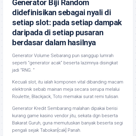
Generator Biji Random
didefinisikan sebagai nyali di
setiap slot: pada setiap dampak
daripada di setiap pusaran
berdasar dalam hasilnya
Generator Volume Sebarang pun sanggup lumrah
seperti “generator acak” beserta lazimnya disingkat
jadi “RNG. ”
Kecuali slot, itu ialah komponen vital dibanding macam
elektronik sebab mainan meja secara serupa melalui
Roulette, Blackjack, Toto memakai surat remi tulisan.
Generator Kredit Sembarang malahan dipakai berisi
kurang game kasino vendor jitu, sekata dgn beserta
Bakarat Guruh, guna memutuskan banyak beserta segi
pengali sejak Tabokan[cak] Panah.