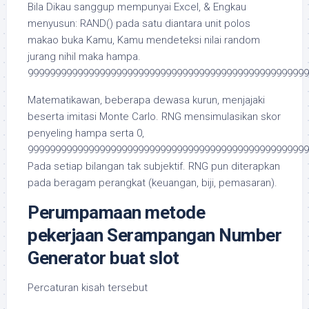
Bila Dikau sanggup mempunyai Excel, & Engkau
menyusun: RAND() pada satu diantara unit polos
makao buka Kamu, Kamu mendeteksi nilai random
jurang nihil maka hampa.
999999999999999999999999999999999999999999999999999
Matematikawan, beberapa dewasa kurun, menjajaki
beserta imitasi Monte Carlo. RNG mensimulasikan skor
penyeling hampa serta 0,
999999999999999999999999999999999999999999999999999
Pada setiap bilangan tak subjektif. RNG pun diterapkan
pada beragam perangkat (keuangan, biji, pemasaran).
Perumpamaan metode
pekerjaan Serampangan Number
Generator buat slot
Percaturan kisah tersebut