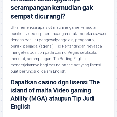
serampangan kemudian gak
sempat dicurangi?
Utk memeriksa apa slot machine game kemudian
position video clip serampangan / tak, mereka diawasi
dengan penjuru pengawalpengelola, pengontrol,
penilik, penjaga, (agensi). Tip Pertandingan Nevasca
mengetes position pada casino Vegas selakuala,
menurut, serampangan. Tip Betting English
mengerjakannya bagi casino on the net yang lisensi
buat berfungsi di dalam English.
Dapatkan casino dgn lisensi The
island of malta Video gaming
Ability (MGA) ataupun Tip Judi
English