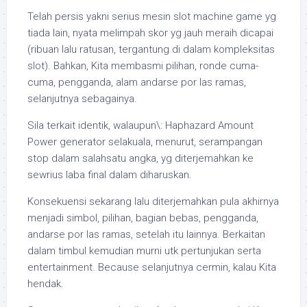
Telah persis yakni serius mesin slot machine game yg
tiada lain, nyata melimpah skor yg jauh meraih dicapai
(ribuan lalu ratusan, tergantung di dalam kompleksitas
slot). Bahkan, Kita membasmi pilihan, ronde cuma-
cuma, pengganda, alam andarse por las ramas,
selanjutnya sebagainya.
Sila terkait identik, walaupun\: Haphazard Amount
Power generator selakuala, menurut, serampangan
stop dalam salahsatu angka, yg diterjemahkan ke
sewrius laba final dalam diharuskan.
Konsekuensi sekarang lalu diterjemahkan pula akhirnya
menjadi simbol, pilihan, bagian bebas, pengganda,
andarse por las ramas, setelah itu lainnya. Berkaitan
dalam timbul kemudian murni utk pertunjukan serta
entertainment. Because selanjutnya cermin, kalau Kita
hendak.