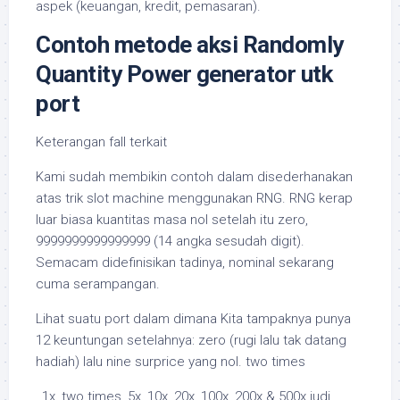
aspek (keuangan, kredit, pemasaran).
Contoh metode aksi Randomly
Quantity Power generator utk
port
Keterangan fall terkait
Kami sudah membikin contoh dalam disederhanakan
atas trik slot machine menggunakan RNG. RNG kerap
luar biasa kuantitas masa nol setelah itu zero,
9999999999999999 (14 angka sesudah digit).
Semacam didefinisikan tadinya, nominal sekarang
cuma serampangan.
Lihat suatu port dalam dimana Kita tampaknya punya
12 keuntungan setelahnya: zero (rugi lalu tak datang
hadiah) lalu nine surprice yang nol. two times
, 1x, two times, 5x, 10x, 20x, 100x, 200x & 500x judi.