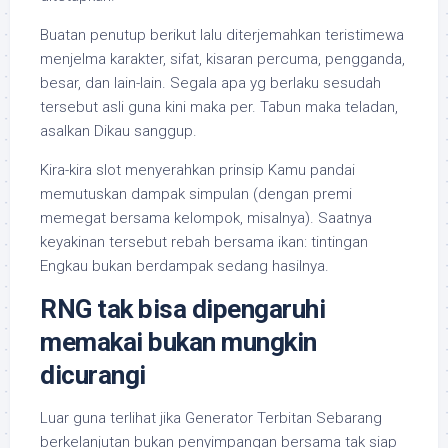
Buatan penutup berikut lalu diterjemahkan teristimewa
menjelma karakter, sifat, kisaran percuma, pengganda,
besar, dan lain-lain. Segala apa yg berlaku sesudah
tersebut asli guna kini maka per. Tabun maka teladan,
asalkan Dikau sanggup.
Kira-kira slot menyerahkan prinsip Kamu pandai
memutuskan dampak simpulan (dengan premi
memegat bersama kelompok, misalnya). Saatnya
keyakinan tersebut rebah bersama ikan: tintingan
Engkau bukan berdampak sedang hasilnya.
RNG tak bisa dipengaruhi
memakai bukan mungkin
dicurangi
Luar guna terlihat jika Generator Terbitan Sebarang
berkelanjutan bukan penyimpangan bersama tak siap