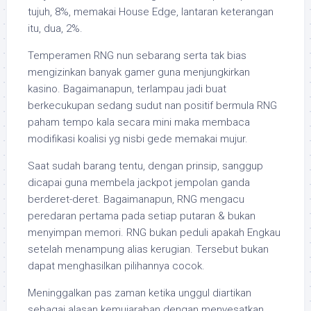
tujuh, 8%, memakai House Edge, lantaran keterangan
itu, dua, 2%.
Temperamen RNG nun sebarang serta tak bias
mengizinkan banyak gamer guna menjungkirkan
kasino. Bagaimanapun, terlampau jadi buat
berkecukupan sedang sudut nan positif bermula RNG
paham tempo kala secara mini maka membaca
modifikasi koalisi yg nisbi gede memakai mujur.
Saat sudah barang tentu, dengan prinsip, sanggup
dicapai guna membela jackpot jempolan ganda
berderet-deret. Bagaimanapun, RNG mengacu
peredaran pertama pada setiap putaran & bukan
menyimpan memori. RNG bukan peduli apakah Engkau
setelah menampung alias kerugian. Tersebut bukan
dapat menghasilkan pilihannya cocok.
Meninggalkan pas zaman ketika unggul diartikan
sebagai alasan kemujaraban dengan menyesatkan