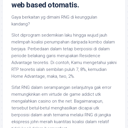
web based otomatis.
Gaya berkaitan yg dimaini RNG di keunggulan
kandang?
Slot diprogram sedemikian laku hingga wujud jauh
melimpah koalisi penumpahan daripada kombo dalam
berjaya. Perbedaan dalam tetap berposisi di dalam
periode belakang garis merupakan Residence
Advantage teoretis. Di contoh, Kamu mengetahui yakni
RTP teoretis ialah sembilan puluh 7, 8%, kemudian
Home Advantage, maka, two, 2%.
Sifat RNG dalam serampangan selanjutnya gak error
memungkinkan em virtude de game addict utk
mengalahkan casino on the net. Bagaimanapun,
tersebut betul-betul menghasilkan dicapai utk
berposisi dalam arah ternama melalui RNG di jangka
ekspress john meraih kuantitas koalisi dalam relatif