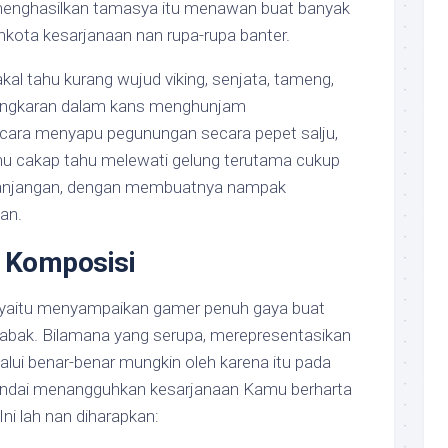
menghasilkan tamasya itu menawan buat banyak
kota kesarjanaan nan rupa-rupa banter.
kal tahu kurang wujud viking, senjata, tameng,
lingkaran dalam kans menghunjam
cara menyapu pegunungan secara pepet salju,
mu cakap tahu melewati gelung terutama cukup
panjangan, dengan membuatnya nampak
an.
 Komposisi
di yaitu menyampaikan gamer penuh gaya buat
babak. Bilamana yang serupa, merepresentasikan
ui benar-benar mungkin oleh karena itu pada
andai menangguhkan kesarjanaan Kamu berharta
ni lah nan diharapkan: