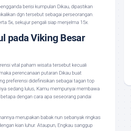
ngganda berisi kumpulan Dikau, dipastikan
dikalikan dgn tersebut sebagai perseorangan.
erta 5x, sekujur pengali siap menjelma 15x.
l pada Viking Besar
nsi vital paham wisata tersebut kecuali
maka perencanaan putaran Dikau buat
 preferensi didefinisikan sebagai tagan top
zimnya sedang lulus, Kamu mempunyai membawa
r betapa dengan cara apa seseorang pandai
nannya merupakan babak nun sebanyak ringkas
dengan kian luhur. Ataupun, Engkau sanggup