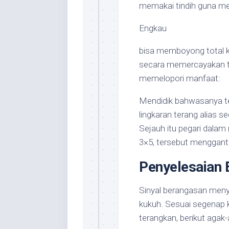
memakai tindih guna men
Engkau
bisa memboyong total ki
secara memercayakan t
memelopori manfaat:
Mendidik bahwasanya te
lingkaran terang alias se
Sejauh itu pegari dala
3×5, tersebut menggant
Penyelesaian 
Sinyal berangasan men
kukuh. Sesuai segenap 
terangkan, berikut agak