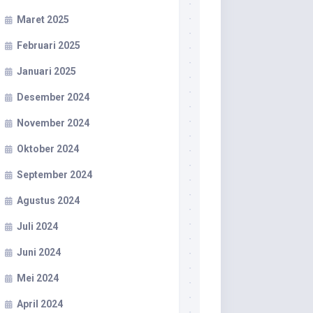
Maret 2025
Februari 2025
Januari 2025
Desember 2024
November 2024
Oktober 2024
September 2024
Agustus 2024
Juli 2024
Juni 2024
Mei 2024
April 2024