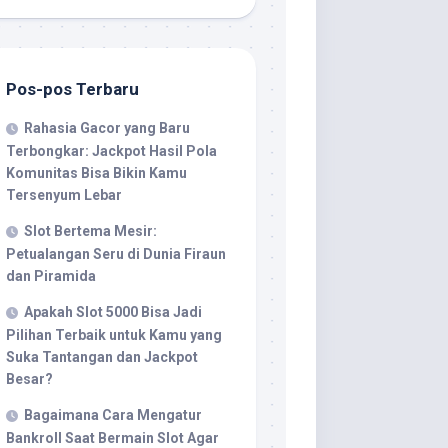
Pos-pos Terbaru
Rahasia Gacor yang Baru
Terbongkar: Jackpot Hasil Pola
Komunitas Bisa Bikin Kamu
Tersenyum Lebar
Slot Bertema Mesir:
Petualangan Seru di Dunia Firaun
dan Piramida
Apakah Slot 5000 Bisa Jadi
Pilihan Terbaik untuk Kamu yang
Suka Tantangan dan Jackpot
Besar?
Bagaimana Cara Mengatur
Bankroll Saat Bermain Slot Agar