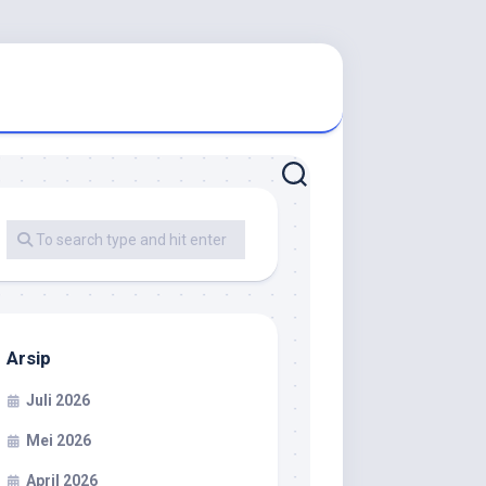
Arsip
Juli 2026
Mei 2026
April 2026