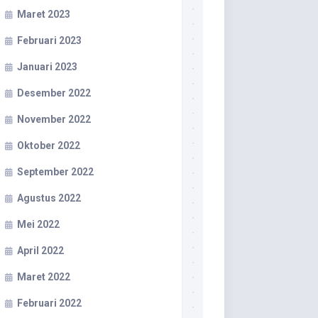
Maret 2023
Februari 2023
Januari 2023
Desember 2022
November 2022
Oktober 2022
September 2022
Agustus 2022
Mei 2022
April 2022
Maret 2022
Februari 2022