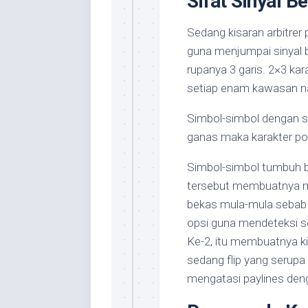
Sifat Sinyal B
Sedang kisaran arbitrer
guna menjumpai sinyal b
rupanya 3 garis. 2×3 kara
setiap enam kawasan n
Simbol-simbol dengan sia
ganas maka karakter pok
Simbol-simbol tumbuh b
tersebut membuatnya ma
bekas mula-mula sebab 
opsi guna mendeteksi 
Ke-2, itu membuatnya k
sedang flip yang serupa 
mengatasi paylines den