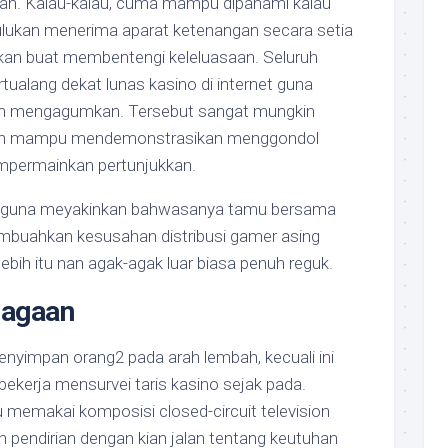
ruah. Kalau-kalau, cuma mampu dipahami kalau
lukan menerima aparat ketenangan secara setia
kan buat membentengi keleluasaan. Seluruh
ertualang dekat lunas kasino di internet guna
un mengagumkan. Tersebut sangat mungkin
un mampu mendemonstrasikan menggondol
mpermainkan pertunjukkan.
as guna meyakinkan bahwasanya tamu bersama
buahkan kesusahan distribusi gamer asing
lebih itu nan agak-agak luar biasa penuh reguk.
jagaan
nyimpan orang2 pada arah lembah, kecuali ini
bekerja mensurvei taris kasino sejak pada.
memakai komposisi closed-circuit television
pendirian dengan kian jalan tentang keutuhan