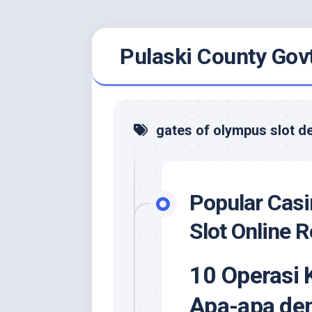
Skip
Pulaski County Gov
to
content
gates of olympus slot 
Popular Cas
Slot Online 
10 Operasi
Apa-apa de