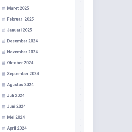
Maret 2025
Februari 2025
Januari 2025
Desember 2024
November 2024
Oktober 2024
September 2024
Agustus 2024
Juli 2024
Juni 2024
Mei 2024
April 2024