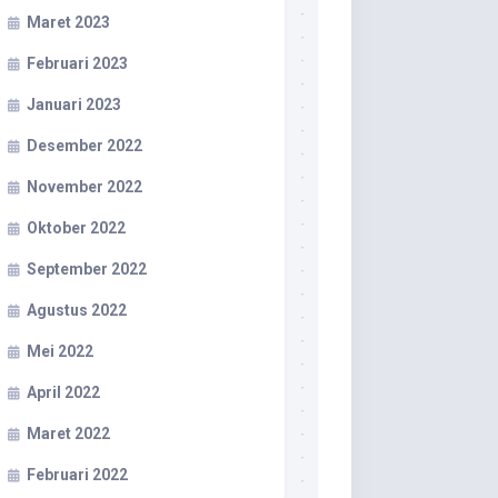
Maret 2023
Februari 2023
Januari 2023
Desember 2022
November 2022
Oktober 2022
September 2022
Agustus 2022
Mei 2022
April 2022
Maret 2022
Februari 2022