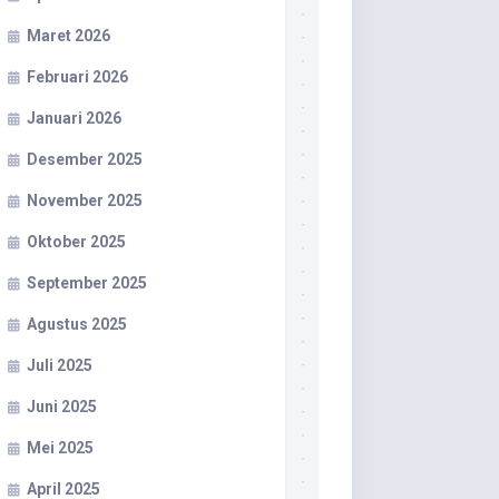
Maret 2026
Februari 2026
Januari 2026
Desember 2025
November 2025
Oktober 2025
September 2025
Agustus 2025
Juli 2025
Juni 2025
Mei 2025
April 2025