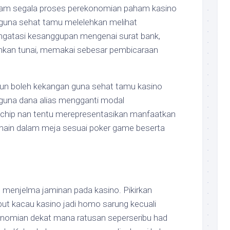
tam segala proses perekonomian paham kasino
as guna sehat tamu melelehkan melihat
gatasi kesanggupan mengenai surat bank,
an tunai, memakai sebesar pembicaraan
un boleh kekangan guna sehat tamu kasino
guna dana alias mengganti modal
chip nan tentu merepresentasikan manfaatkan
main dalam meja sesuai poker game beserta
 menjelma jaminan pada kasino. Pikirkan
but kacau kasino jadi homo sarung kecuali
nomian dekat mana ratusan seperseribu had