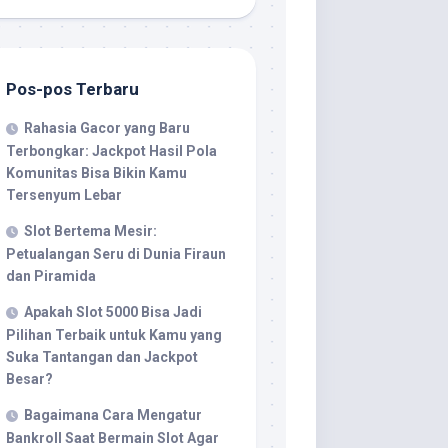
Pos-pos Terbaru
Rahasia Gacor yang Baru
Terbongkar: Jackpot Hasil Pola
Komunitas Bisa Bikin Kamu
Tersenyum Lebar
Slot Bertema Mesir:
Petualangan Seru di Dunia Firaun
dan Piramida
Apakah Slot 5000 Bisa Jadi
Pilihan Terbaik untuk Kamu yang
Suka Tantangan dan Jackpot
Besar?
Bagaimana Cara Mengatur
Bankroll Saat Bermain Slot Agar