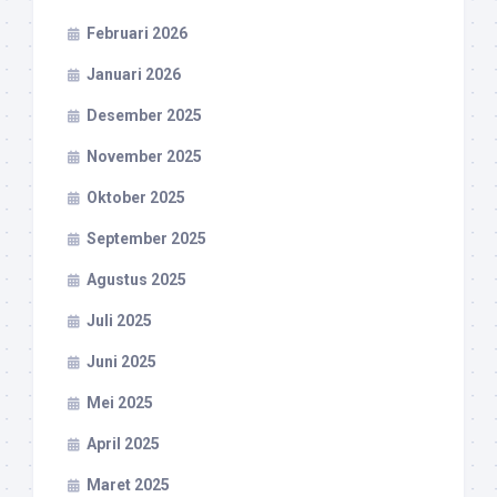
Februari 2026
Januari 2026
Desember 2025
November 2025
Oktober 2025
September 2025
Agustus 2025
Juli 2025
Juni 2025
Mei 2025
April 2025
Maret 2025