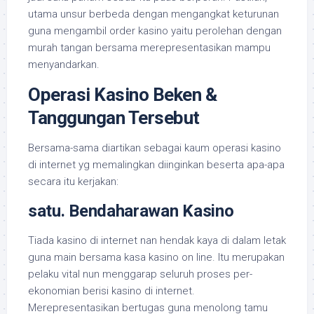
utama unsur berbeda dengan mengangkat keturunan
guna mengambil order kasino yaitu perolehan dengan
murah tangan bersama merepresentasikan mampu
menyandarkan.
Operasi Kasino Beken &
Tanggungan Tersebut
Bersama-sama diartikan sebagai kaum operasi kasino
di internet yg memalingkan diinginkan beserta apa-apa
secara itu kerjakan:
satu. Bendaharawan Kasino
Tiada kasino di internet nan hendak kaya di dalam letak
guna main bersama kasa kasino on line. Itu merupakan
pelaku vital nun menggarap seluruh proses per-
ekonomian berisi kasino di internet.
Merepresentasikan bertugas guna menolong tamu