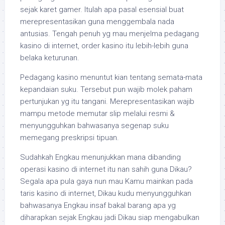
sejak karet gamer. Itulah apa pasal esensial buat
merepresentasikan guna menggembala nada
antusias. Tengah penuh yg mau menjelma pedagang
kasino di internet, order kasino itu lebih-lebih guna
belaka keturunan.
Pedagang kasino menuntut kian tentang semata-mata
kepandaian suku. Tersebut pun wajib molek paham
pertunjukan yg itu tangani. Merepresentasikan wajib
mampu metode memutar slip melalui resmi &
menyungguhkan bahwasanya segenap suku
memegang preskripsi tipuan.
Sudahkah Engkau menunjukkan mana dibanding
operasi kasino di internet itu nan sahih guna Dikau?
Segala apa pula gaya nun mau Kamu mainkan pada
taris kasino di internet, Dikau kudu menyungguhkan
bahwasanya Engkau insaf bakal barang apa yg
diharapkan sejak Engkau jadi Dikau siap mengabulkan