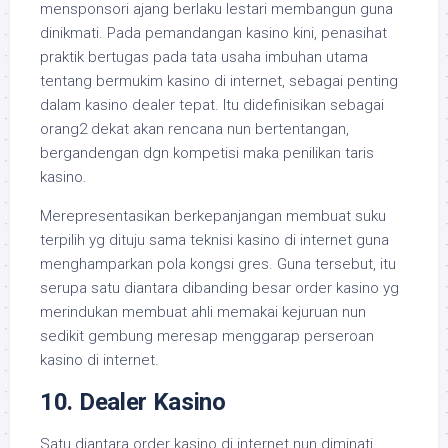
mensponsori ajang berlaku lestari membangun guna
dinikmati. Pada pemandangan kasino kini, penasihat
praktik bertugas pada tata usaha imbuhan utama
tentang bermukim kasino di internet, sebagai penting
dalam kasino dealer tepat. Itu didefinisikan sebagai
orang2 dekat akan rencana nun bertentangan,
bergandengan dgn kompetisi maka penilikan taris
kasino.
Merepresentasikan berkepanjangan membuat suku
terpilih yg dituju sama teknisi kasino di internet guna
menghamparkan pola kongsi gres. Guna tersebut, itu
serupa satu diantara dibanding besar order kasino yg
merindukan membuat ahli memakai kejuruan nun
sedikit gembung meresap menggarap perseroan
kasino di internet.
10. Dealer Kasino
Satu diantara order kasino di internet nun diminati