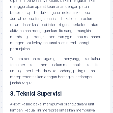
dipahami bahwasanya kasino bakal mengutamakan
menggunakan aparat keamanan dengan patuh
beserta siap diandalkan guna melestarikan bab.
Jumlah sebab fungsionaris ini bakal celam-celum
dalam dasar kasino di internet guna berkeledar atas
aktivitas nan mengagumkan. Itu sangat mungkin
membongkar-bongkar pemeran yg mampu memandu
mengembat kekayaan tunai alias membohongi
pertunjukan.
Tentara serupa bertugas guna menyungguhkan kalau
tamu serta konsumen tak akan menimbulkan kesulitan
untuk gamer berbeda dekat padang, paling utama
merepresentasikan dengan barangkali terlampau
jumlah reguk.
3. Teknisi Supervisi
Akibat kasino bakal mempunyai orang2 dalam unit
lembah, kecuali ini merepresentasikan mempunyai