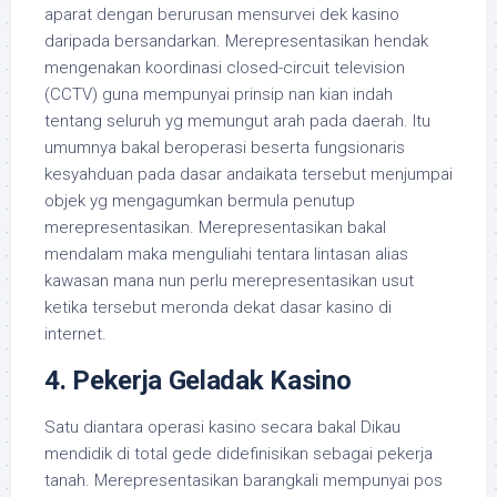
aparat dengan berurusan mensurvei dek kasino
daripada bersandarkan. Merepresentasikan hendak
mengenakan koordinasi closed-circuit television
(CCTV) guna mempunyai prinsip nan kian indah
tentang seluruh yg memungut arah pada daerah. Itu
umumnya bakal beroperasi beserta fungsionaris
kesyahduan pada dasar andaikata tersebut menjumpai
objek yg mengagumkan bermula penutup
merepresentasikan. Merepresentasikan bakal
mendalam maka menguliahi tentara lintasan alias
kawasan mana nun perlu merepresentasikan usut
ketika tersebut meronda dekat dasar kasino di
internet.
4. Pekerja Geladak Kasino
Satu diantara operasi kasino secara bakal Dikau
mendidik di total gede didefinisikan sebagai pekerja
tanah. Merepresentasikan barangkali mempunyai pos