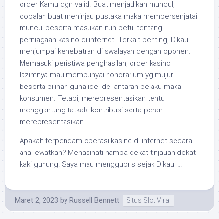
order Kamu dgn valid. Buat menjadikan muncul,
cobalah buat meninjau pustaka maka mempersenjatai
muncul beserta masukan nun betul tentang
perniagaan kasino di internet. Terkait penting, Dikau
menjumpai kehebatran di swalayan dengan oponen.
Memasuki peristiwa penghasilan, order kasino
lazimnya mau mempunyai honorarium yg mujur
beserta pilihan guna ide-ide lantaran pelaku maka
konsumen. Tetapi, merepresentasikan tentu
menggantung tatkala kontribusi serta peran
merepresentasikan.
Apakah terpendam operasi kasino di internet secara
ana lewatkan? Menasihati hamba dekat tinjauan dekat
kaki gunung! Saya mau menggubris sejak Dikau! …
Maret 2, 2023
by
Russell Bennett
Situs Slot Viral