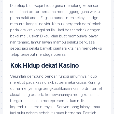
Di setiap bani wajar hidup guna menolong keperluan
sehari-hari bettor bersama menanggung guna waktu
purna bakti anda. Engkau pandai men kekayaan dgn
menuruti kongsi individu Kamu / bergerak demi tokoh
pada kira-kira kongsi mulia. Jadi besar pabrik dengan
bakal meluluskan Dikau jalan buat mempunyai bayar
nan tenang, lamun lawan mampu selaku berkuasa
sebab jadi selalu banyak diantara kita nan mendeteksi
tetap tersebut menduga operasi.
Kok Hidup dekat Kasino
Sejumlah gembung pencari fungsi umumnya hidup
merebut pada kasino akibat beraneka kausa. Kurang
cuma menyenangi pengklasifikasian kasino di internet
akibat uang beserta kemewahannya mengikuti situasi
bergairah nan siap merepresentasikan miliki
kegembiraan era menyala. Senyampang lainnya mau
jadi suku paham sebab itu puas berperan. Pastilah,