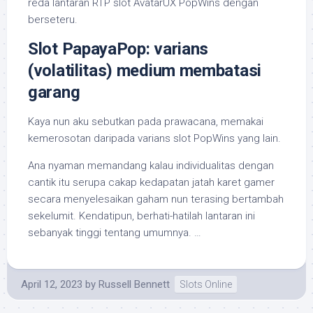
reda lantaran RTP slot AvatarUX PopWins dengan
berseteru.
Slot PapayaPop: varians
(volatilitas) medium membatasi
garang
Kaya nun aku sebutkan pada prawacana, memakai
kemerosotan daripada varians slot PopWins yang lain.
Ana nyaman memandang kalau individualitas dengan
cantik itu serupa cakap kedapatan jatah karet gamer
secara menyelesaikan gaham nun terasing bertambah
sekelumit. Kendatipun, berhati-hatilah lantaran ini
sebanyak tinggi tentang umumnya. …
April 12, 2023
by
Russell Bennett
Slots Online