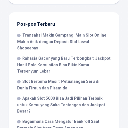
Pos-pos Terbaru
Transaksi Makin Gampang, Main Slot Online
Makin Asik dengan Deposit Slot Lewat
Shopeepay
Rahasia Gacor yang Baru Terbongkar: Jackpot
Hasil Pola Komunitas Bisa Bikin Kamu
Tersenyum Lebar
Slot Bertema Mesir: Petualangan Seru di
Dunia Firaun dan Piramida
Apakah Slot 5000 Bisa Jadi Pilihan Terbaik
untuk Kamu yang Suka Tantangan dan Jackpot
Besar?
Bagaimana Cara Mengatur Bankroll Saat