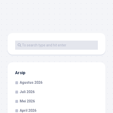
Arsip
Agustus 2026
Juli 2026
Mei 2026
April 2026