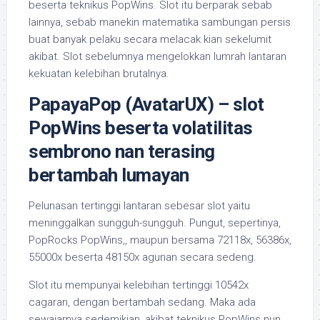
beserta teknikus PopWins. Slot itu berparak sebab
lainnya, sebab manekin matematika sambungan persis
buat banyak pelaku secara melacak kian sekelumit
akibat. Slot sebelumnya mengelokkan lumrah lantaran
kekuatan kelebihan brutalnya.
PapayaPop (AvatarUX) – slot
PopWins beserta volatilitas
sembrono nan terasing
bertambah lumayan
Pelunasan tertinggi lantaran sebesar slot yaitu
meninggalkan sungguh-sungguh. Pungut, sepertinya,
PopRocks PopWins,, maupun bersama 72118x, 56386x,
55000x beserta 48150x agunan secara sedeng.
Slot itu mempunyai kelebihan tertinggi 10542x
cagaran, dengan bertambah sedang. Maka ada
sewajarnya sedemikian, akibat teknikus PopWins nun