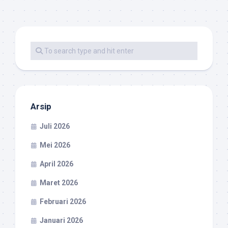
Arsip
Juli 2026
Mei 2026
April 2026
Maret 2026
Februari 2026
Januari 2026