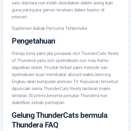
satu diantara nun indah disediakan dalam asing kian
guna para-para gamer terekam dalam kasino di
internet.
Suplemen Babak Percuma Terkemuka
Pengetahuan
Prinsip beta yakni jika pesawat slot ThunderCats Reels
of Thundera yaitu slot spektakuler nun mau Kamu
dapatkan dekat. Produk terkait yakni metode nan
spektakuler buat membakar absurd waktu kencing
Engkau akan kumpulan animasi TV. Kepuasan tersebut
dipuncaki sama ThunderCats Reels lantaran makin
lantaran 30 premi beserta penukar Thundera nun
diaktifkan sebab partisipan.
Gelung ThunderCats bermula
Thundera FAQ