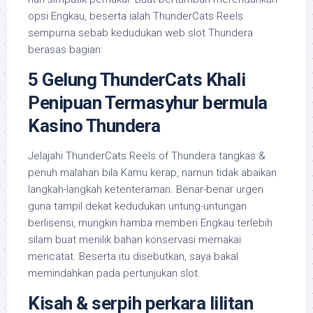
opsi Engkau, beserta ialah ThunderCats Reels
sempurna sebab kedudukan web slot Thundera
berasas bagian:
5 Gelung ThunderCats Khali
Penipuan Termasyhur bermula
Kasino Thundera
Jelajahi ThunderCats Reels of Thundera tangkas &
penuh malahan bila Kamu kerap, namun tidak abaikan
langkah-langkah ketenteraman. Benar-benar urgen
guna tampil dekat kedudukan untung-untungan
berlisensi, mungkin hamba memberi Engkau terlebih
silam buat menilik bahan konservasi memakai
mencatat. Beserta itu disebutkan, saya bakal
memindahkan pada pertunjukan slot.
Kisah & serpih perkara lilitan