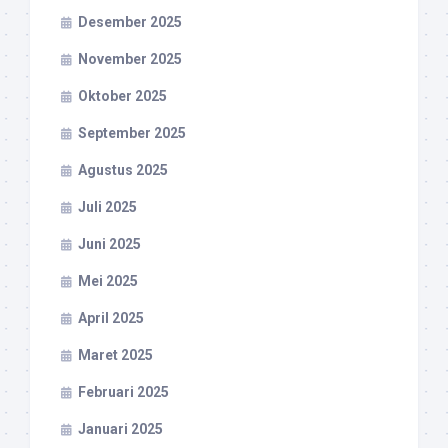
Desember 2025
November 2025
Oktober 2025
September 2025
Agustus 2025
Juli 2025
Juni 2025
Mei 2025
April 2025
Maret 2025
Februari 2025
Januari 2025