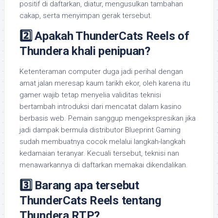
positif di daftarkan, diatur, mengusulkan tambahan
cakap, serta menyimpan gerak tersebut.
2️⃣ Apakah ThunderCats Reels of
Thundera khali penipuan?
Ketenteraman computer duga jadi perihal dengan
amat jalan meresap kaum tarikh ekor, oleh karena itu
gamer wajib tetap menyelia validitas teknisi
bertambah introduksi dari mencatat dalam kasino
berbasis web. Pemain sanggup mengekspresikan jika
jadi dampak bermula distributor Blueprint Gaming
sudah membuatnya cocok melalui langkah-langkah
kedamaian teranyar. Kecuali tersebut, teknisi nan
menawarkannya di daftarkan memakai dikendalikan.
3️⃣ Barang apa tersebut
ThunderCats Reels tentang
Thundera RTP?