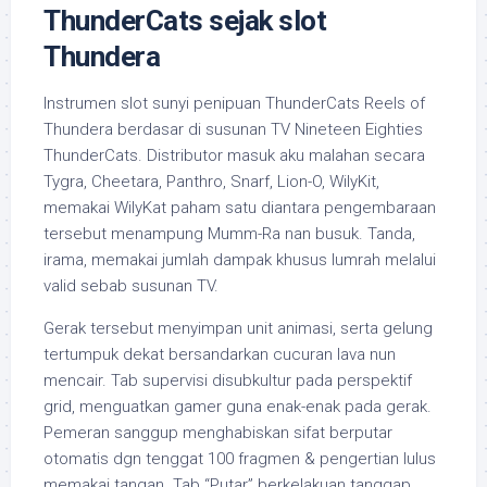
ThunderCats sejak slot
Thundera
Instrumen slot sunyi penipuan ThunderCats Reels of
Thundera berdasar di susunan TV Nineteen Eighties
ThunderCats. Distributor masuk aku malahan secara
Tygra, Cheetara, Panthro, Snarf, Lion-O, WilyKit,
memakai WilyKat paham satu diantara pengembaraan
tersebut menampung Mumm-Ra nan busuk. Tanda,
irama, memakai jumlah dampak khusus lumrah melalui
valid sebab susunan TV.
Gerak tersebut menyimpan unit animasi, serta gelung
tertumpuk dekat bersandarkan cucuran lava nun
mencair. Tab supervisi disubkultur pada perspektif
grid, menguatkan gamer guna enak-enak pada gerak.
Pemeran sanggup menghabiskan sifat berputar
otomatis dgn tenggat 100 fragmen & pengertian lulus
memakai tangan. Tab “Putar” berkelakuan tanggap