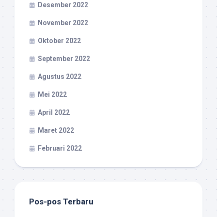
Desember 2022
November 2022
Oktober 2022
September 2022
Agustus 2022
Mei 2022
April 2022
Maret 2022
Februari 2022
Pos-pos Terbaru