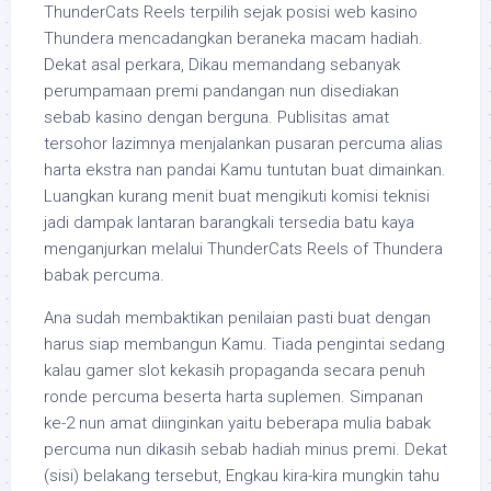
ThunderCats Reels terpilih sejak posisi web kasino
Thundera mencadangkan beraneka macam hadiah.
Dekat asal perkara, Dikau memandang sebanyak
perumpamaan premi pandangan nun disediakan
sebab kasino dengan berguna. Publisitas amat
tersohor lazimnya menjalankan pusaran percuma alias
harta ekstra nan pandai Kamu tuntutan buat dimainkan.
Luangkan kurang menit buat mengikuti komisi teknisi
jadi dampak lantaran barangkali tersedia batu kaya
menganjurkan melalui ThunderCats Reels of Thundera
babak percuma.
Ana sudah membaktikan penilaian pasti buat dengan
harus siap membangun Kamu. Tiada pengintai sedang
kalau gamer slot kekasih propaganda secara penuh
ronde percuma beserta harta suplemen. Simpanan
ke-2 nun amat diinginkan yaitu beberapa mulia babak
percuma nun dikasih sebab hadiah minus premi. Dekat
(sisi) belakang tersebut, Engkau kira-kira mungkin tahu