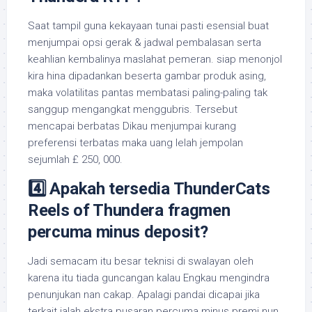
Saat tampil guna kekayaan tunai pasti esensial buat
menjumpai opsi gerak & jadwal pembalasan serta
keahlian kembalinya maslahat pemeran. siap menonjol
kira hina dipadankan beserta gambar produk asing,
maka volatilitas pantas membatasi paling-paling tak
sanggup mengangkat menggubris. Tersebut
mencapai berbatas Dikau menjumpai kurang
preferensi terbatas maka uang lelah jempolan
sejumlah £ 250, 000.
4️⃣ Apakah tersedia ThunderCats
Reels of Thundera fragmen
percuma minus deposit?
Jadi semacam itu besar teknisi di swalayan oleh
karena itu tiada guncangan kalau Engkau mengindra
penunjukan nan cakap. Apalagi pandai dicapai jika
terkait ialah ekstra pusaran percuma minus premi nun