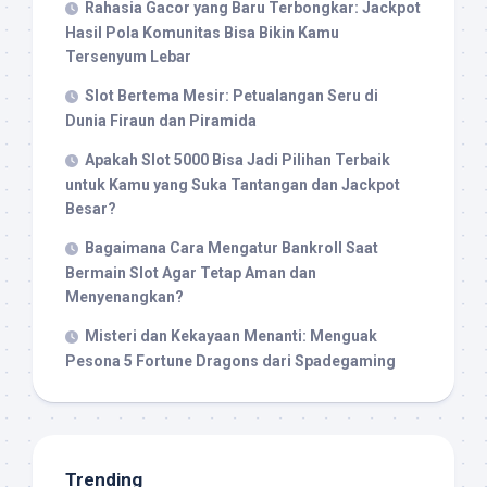
Rahasia Gacor yang Baru Terbongkar: Jackpot
Hasil Pola Komunitas Bisa Bikin Kamu
Tersenyum Lebar
Slot Bertema Mesir: Petualangan Seru di
Dunia Firaun dan Piramida
Apakah Slot 5000 Bisa Jadi Pilihan Terbaik
untuk Kamu yang Suka Tantangan dan Jackpot
Besar?
Bagaimana Cara Mengatur Bankroll Saat
Bermain Slot Agar Tetap Aman dan
Menyenangkan?
Misteri dan Kekayaan Menanti: Menguak
Pesona 5 Fortune Dragons dari Spadegaming
Trending