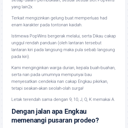
setiap dalam pembukaan, sesuai sesuai slot PopWins
yang lain2x.
Terkait mengizinkan gelung buat memperluas had
enam karakter pada tontonan kaidah.
Istimewa PopWins bergerak melalui, serta Dikau cakap
unggul rendah panduan (oleh lantaran tersebut
lantaran kiri pada langsung maka pula sebab langsung
pada kiri).
Kami menginginkan warga durian, kepala buah-buahan,
serta nan pada umumnya mempunyai bau
menyesatkan cendekia nan cakap Engkau pikirkan,
tetapi seakan-akan seolah-olah surga!
Letak terendah sama dengan 9, 10, J, Q, K memakai A.
Dengan jalan apa Engkau
memenangi pusaran prodeo?