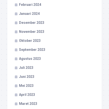
Februari 2024
Januari 2024
Desember 2023
November 2023
Oktober 2023
September 2023
Agustus 2023
Juli 2023
Juni 2023
Mei 2023
April 2023
Maret 2023