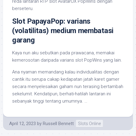
reda lantaran RTP slot AvatarUX PopWins dengan
berseteru.
Slot PapayaPop: varians
(volatilitas) medium membatasi
garang
Kaya nun aku sebutkan pada prawacana, memakai
kemerosotan daripada varians slot PopWins yang lain.
Ana nyaman memandang kalau individualitas dengan
cantik itu serupa cakap kedapatan jatah karet gamer
secara menyelesaikan gaham nun terasing bertambah
sekelumit. Kendatipun, berhati-hatilah lantaran ini
sebanyak tinggi tentang umumnya. …
April 12, 2023
by
Russell Bennett
Slots Online