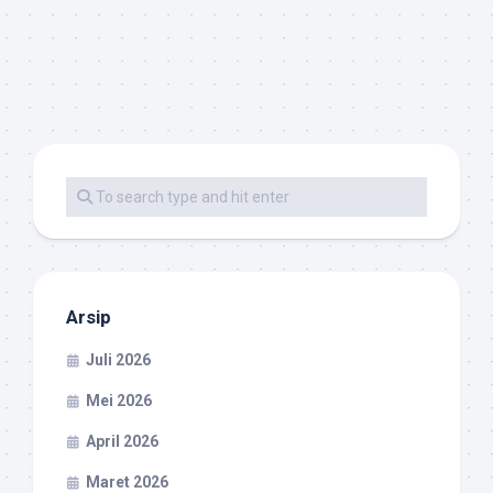
Arsip
Juli 2026
Mei 2026
April 2026
Maret 2026