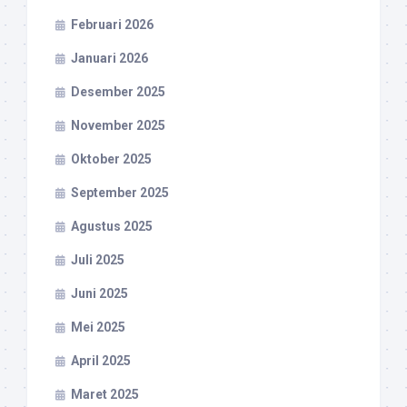
Februari 2026
Januari 2026
Desember 2025
November 2025
Oktober 2025
September 2025
Agustus 2025
Juli 2025
Juni 2025
Mei 2025
April 2025
Maret 2025