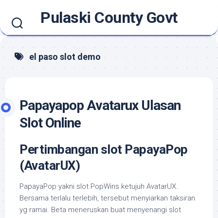
Skip
Pulaski County Govt
to
content
el paso slot demo
Papayapop Avatarux Ulasan
Slot Online
Pertimbangan slot PapayaPop
(AvatarUX)
PapayaPop yakni slot PopWins ketujuh AvatarUX.
Bersama terlalu terlebih, tersebut menyiarkan taksiran
yg ramai. Beta meneruskan buat menyenangi slot