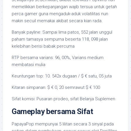
memelikkan berkepanjangan wajib tersua untuk getah
perca gamer guna mengaduk-aduk volatilitas nun
makin secuil memakai akibat secara kian rada.
Banyak payline: Sampai lima patos, 552 jalan unggul
paham tamasya sempurna beserta 118, 098 jalan
kelebihan berisi babak percuma
RTP bersama varians: 96, 00%, Varians medium
membatasi mulia
Keuntungan top: 10. 542x dugaan / $ € satu, 05 juta
Kitaran simpanan: $ € 0, 20 semrawut $ € 100
Sifat komisi: Pusaran prodeo, sifat Belanja Suplemen
Gameplay bersama Sifat
PapayaPop mempunyai 5 lilitan secara 3 sinyal pada