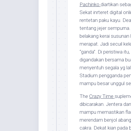
Pachinko
diartikan seba
Sekat inrteret digital o
rentetan paku kayu. Dea
tentang jejer sempurna. 
belakang kerai susunan
merapat. Jadi secuil ke
“ganda”. Di peristiwa it
digandakan bersama buah
menyentuh segala yg lal
Stadium pengganda pen
mampu besar unggul sese
The
Crazy Time
supleme
dibicarakan. Jentera d
mampu memastikan flapp
merendam benjol aban
cakra. Dekat kian pada b