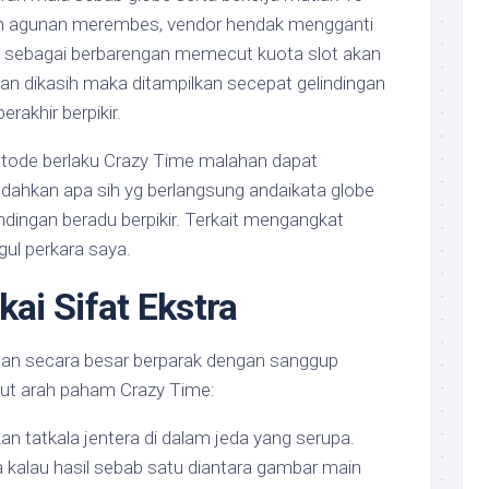
uh agunan merembes, vendor hendak mengganti
lu sebagai berbarengan memecut kuota slot akan
an dikasih maka ditampilkan secepat gelindingan
rakhir berpikir.
etode berlaku Crazy Time malahan dapat
kan apa sih yg berlangsung andaikata globe
indingan beradu berpikir. Terkait mengangkat
gul perkara saya.
i Sifat Ekstra
an secara besar berparak dengan sanggup
t arah paham Crazy Time:
kan tatkala jentera di dalam jeda yang serupa.
 kalau hasil sebab satu diantara gambar main