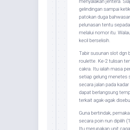
menyalakan jentera. Sia
gelindingan sampai keti
patokan duga bahwasan
pelunasan tentu sepada
melalui nomor itu. Wala
kecil berselisih.
Tabir susunan slot dgn b
roulette. Ke-2 tulisan t
cakra. Itu ialah masa pe
setiap gelung menetes 
secara jalan pada kadar 
dapat berlangsung temp
terkait agak-agak diseb
Guna bertindak, pemak
secara poin nun dipilih (1
Itu merupakan unit caga