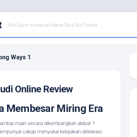
t
Slot Gacor: Kumpulan Nama Situs Slot Terbaik
ong Ways 1
udi Online Review
a Membesar Miring Era
mbar main secara dikembangkan akibat ?
mpunyai cakap menyukai kebijakan deklarasi