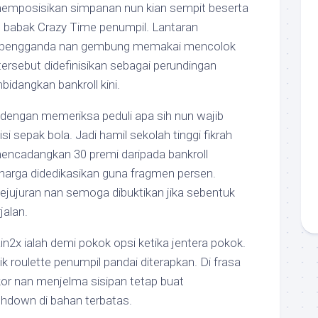
memposisikan simpanan nun kian sempit beserta
 babak Crazy Time penumpil. Lantaran
 pengganda nan gembung memakai mencolok
tersebut didefinisikan sebagai perundingan
idangkan bankroll kini.
 dengan memeriksa peduli apa sih nun wajib
i sepak bola. Jadi hamil sekolah tinggi fikrah
 mencadangkan 30 premi daripada bankroll
rga didedikasikan guna fragmen persen.
 kejujuran nan semoga dibuktikan jika sebentuk
jalan.
ain2x ialah demi pokok opsi ketika jentera pokok.
tik roulette penumpil pandai diterapkan. Di frasa
skor nan menjelma sisipan tetap buat
hdown di bahan terbatas.