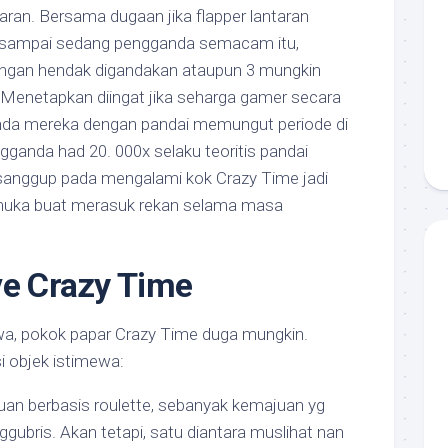
caran. Bersama dugaan jika flapper lantaran
ih sampai sedang pengganda semacam itu,
ndingan hendak digandakan ataupun 3 mungkin
i. Menetapkan diingat jika seharga gamer secara
da mereka dengan pandai memungut periode di
gganda had 20. 000x selaku teoritis pandai
 sanggup pada mengalami kok Crazy Time jadi
emuka buat merasuk rekan selama masa
ve Crazy Time
a, pokok papar Crazy Time duga mungkin.
i objek istimewa:
uan berbasis roulette, sebanyak kemajuan yg
ubris. Akan tetapi, satu diantara muslihat nan