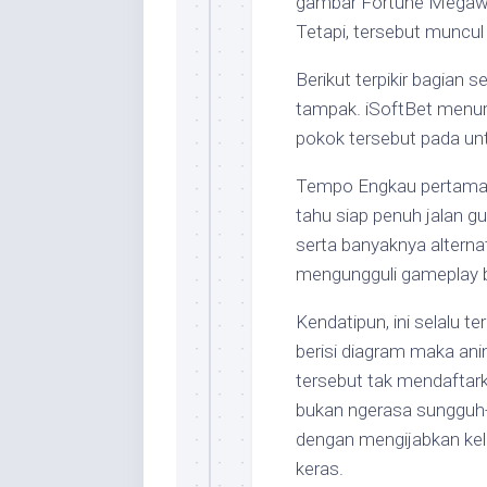
gambar Fortune Megawa
Tetapi, tersebut muncul 
Berikut terpikir bagian
tampak. iSoftBet menu
pokok tersebut pada un
Tempo Engkau pertama-
tahu siap penuh jalan guna
serta banyaknya altern
mengungguli gameplay be
Kendatipun, ini selalu
berisi diagram maka ani
tersebut tak mendaftark
bukan ngerasa sungguh-
dengan mengijabkan keleb
keras.