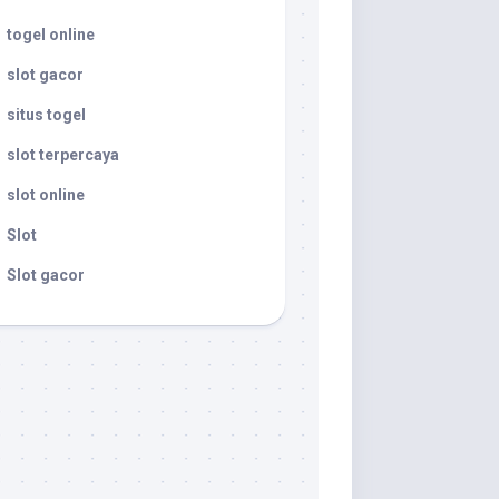
togel online
slot gacor
situs togel
slot terpercaya
slot online
Slot
Slot gacor