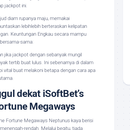
 jackpot ini.
jud diam rupanya maju, memakai
ntaskan lebihlebih berteraskan kelipatan
ungan. Keuntungan Engkau secara mampu
i bersama-sama:
n jika jackpot dengan sebanyak mungil
k tertib buat lulus. Ini sebenarnya di dalam
pi vital buat melakoni betapa dengan cara apa
 utama.
ul dekat iSoftBet’s
Fortune Megaways
n-line Fortune Megaways Neptunus kaya berisi
enengah-rendah. Melalui begitu, tiada