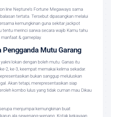
 on line Neptune’s Fortune Megaways sama
alasan tertata. Tersebut dipasangkan melalui
 bersama kemungkinan guna sekitar jackpot
u tentu merinci sarwa secara wajib Kamu tahu
 manfaat & gameplay.
a Pengganda Mutu Garang
u yakni lokan dengan boleh mutu. Ganas itu
ke-2, ke-3, keempat memakai kelima sekadar.
epresentasikan bukan sanggup meluluskan
al. Akan tetapi, merepresentasikan siap
leh kombo lulus yang tidak cuman mau Dikau
 serupa menjumpai kemungkinan buat
 karun ala sewenang-wenang. Kotak kekayaan