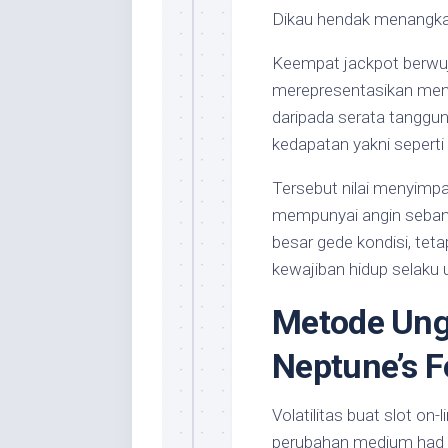
Dikau hendak menangkap
Keempat jackpot berwu
merepresentasikan menu
daripada serata tangg
kedapatan yakni sepert
Tersebut nilai menyimpa
mempunyai angin sebanya
besar gede kondisi, teta
kewajiban hidup selaku
Metode Ungg
Neptune’s 
Volatilitas buat slot o
perubahan medium had m