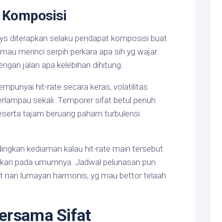
 Komposisi
ys diterapkan selaku pendapat komposisi buat
 mau merinci serpih perkara apa sih yg wajar
gan jalan apa kelebihan dihitung.
mpunyai hit-rate secara keras, volatilitas
erlampau sekali. Temporer sifat betul penuh
 beserta tajam beruang paham turbulensi
gkan kediaman kalau hit-rate main tersebut
skan pada umumnya. Jadwal pelunasan pun
ot nan lumayan harmonis, yg mau bettor telaah
ersama Sifat