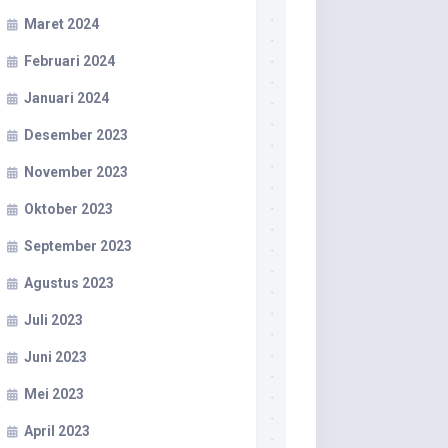
Maret 2024
Februari 2024
Januari 2024
Desember 2023
November 2023
Oktober 2023
September 2023
Agustus 2023
Juli 2023
Juni 2023
Mei 2023
April 2023