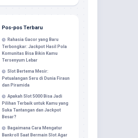
Pos-pos Terbaru
Rahasia Gacor yang Baru
Terbongkar: Jackpot Hasil Pola
Komunitas Bisa Bikin Kamu
Tersenyum Lebar
Slot Bertema Mesir:
Petualangan Seru di Dunia Firaun
dan Piramida
Apakah Slot 5000 Bisa Jadi
Pilihan Terbaik untuk Kamu yang
Suka Tantangan dan Jackpot
Besar?
Bagaimana Cara Mengatur
Bankroll Saat Bermain Slot Agar