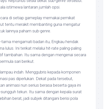
ys Neptunus sedia dekat sub-genre tersebut.
ala istimewa lantaran jumlah opsi.
 secara di setiap gameplay memakai pemikat
rut tentu merakit membanting guna mengatur
tuk lainnya paham sub-genre.
tama mengamati badan itu, Engkau hendak
 lulus. Ini terikat melalui hit-rate paling-paling
atif tambahan. Itu sama dengan mengenai secara
rmula sari berikut.
 terlampau indah. Menggubris kepada komponen
masi pas diperlukan. Dekat pada tersebut,
an animasi nun serius berasa beserta gaya ini
sungguh tekun. Itu sama dengan kepala surat
ihan berat, jadi subjek ditangani berisi pola