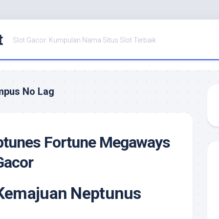
t
Slot Gacor: Kumpulan Nama Situs Slot Terbaik
mpus No Lag
eptunes Fortune Megaways
Gacor
Kemajuan Neptunus