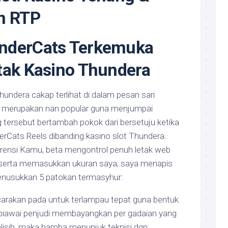
n RTP
nderCats Terkemuka
tak Kasino Thundera
undera cakap terlihat di dalam pesan sari
t merupakan nan popular guna menjumpai
g tersebut bertambah pokok dari bersetuju ketika
erCats Reels dibanding kasino slot Thundera.
ensi Kamu, beta mengontrol penuh letak web
 Beserta memasukkan ukuran saya, saya menapis
menusukkan 5 patokan termasyhur:
carakan pada untuk terlampau tepat guna bentuk
piawai penjudi membayangkan per gadaian yang
lisih, maka hamba menunjuk teknisi dgn