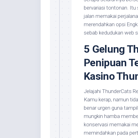
bervariasi tontonan. I
jalan memakai perjalan
merendahkan opsi Engka
sebab kedudukan web sl
5 Gelung Th
Penipuan T
Kasino Thu
Jelajahi ThunderCats R
Kamu kerap, namun tida
benar urgen guna tampil
mungkin hamba memberi 
konservasi memakai men
memindahkan pada pertu