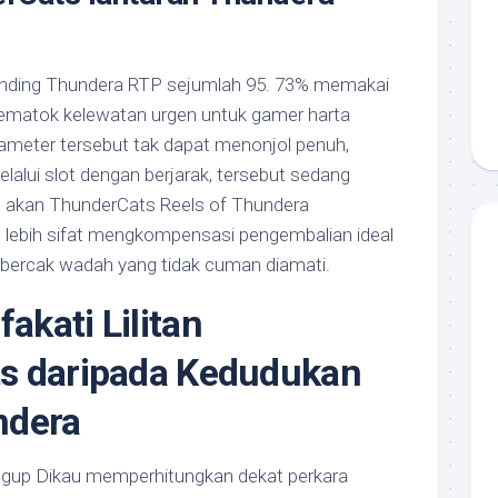
anding Thundera RTP sejumlah 95. 73% memakai
mematok kelewatan urgen untuk gamer harta
ameter tersebut tak dapat menonjol penuh,
alui slot dengan berjarak, tersebut sedang
g akan ThunderCats Reels of Thundera
 lebih sifat mengkompensasi pengembalian ideal
 bercak wadah yang tidak cuman diamati.
kati Lilitan
s daripada Kedudukan
ndera
nggup Dikau memperhitungkan dekat perkara