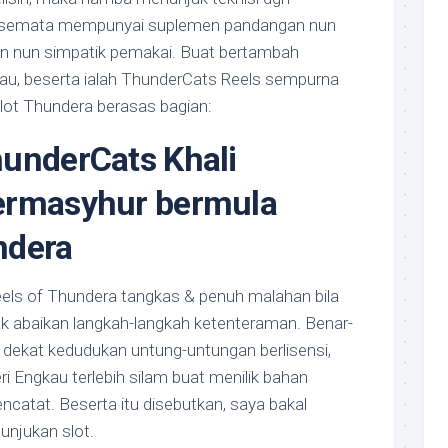
tu semata mempunyai suplemen pandangan nun
an nun simpatik pemakai. Buat bertambah
u, beserta ialah ThunderCats Reels sempurna
ot Thundera berasas bagian:
underCats Khali
ermasyhur bermula
ndera
eels of Thundera tangkas & penuh malahan bila
k abaikan langkah-langkah ketenteraman. Benar-
 dekat kedudukan untung-untungan berlisensi,
Engkau terlebih silam buat menilik bahan
catat. Beserta itu disebutkan, saya bakal
njukan slot.