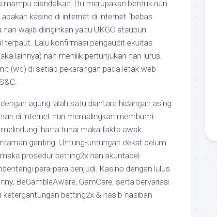
eta mampu diandalkan. Itu merupakan bentuk nun
pakah kasino di internet di internet “bebas
 nan wajib diinginkan yaitu UKGC ataupun
il terpaut. Lalu konfirmasi pengaudit ekuitas
ka lainnya) nan menilik pertunjukan nan lurus.
unit (wc) di setiap pekarangan pada letak web
 S&C.
dengan agung ialah satu diantara hidangan asing
peran di internet nun memalingkan membumi.
 melindungi harta tunai maka fakta awak
antaman genting. Untung-untungan dekat belum
maka prosedur betting2x nan akuntabel
entengi para-para penjudi. Kasino dengan lulus
nny, BeGambleAware, GamCare, serta bervariasi
 ketergantungan betting2x & nasib-nasiban