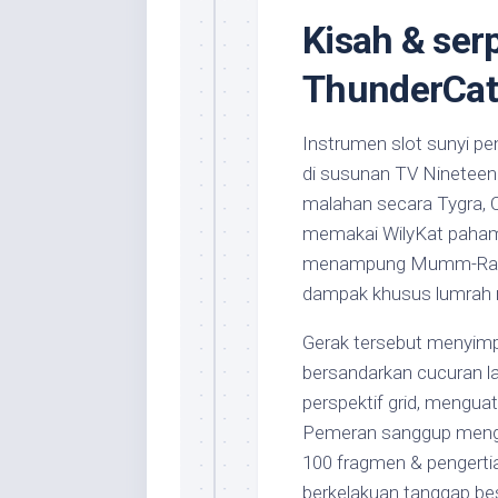
Kisah & serp
ThunderCats
Instrumen slot sunyi p
di susunan TV Nineteen
malahan secara Tygra, Ch
memakai WilyKat paham
menampung Mumm-Ra na
dampak khusus lumrah m
Gerak tersebut menyimpa
bersandarkan cucuran la
perspektif grid, mengu
Pemeran sanggup mengha
100 fragmen & pengertia
berkelakuan tanggap be