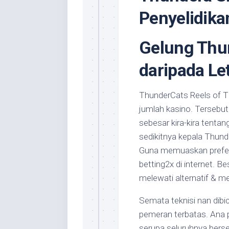
Penyelidika
Gelung Thu
daripada Le
ThunderCats Reels of Th
jumlah kasino. Tersebu
sebesar kira-kira tentan
sedikitnya kepala Thund
Guna memuaskan prefer
betting2x di internet.
melewati alternatif & 
Semata teknisi nan dibi
pemeran terbatas. Ana 
serupa seluruhnya berse