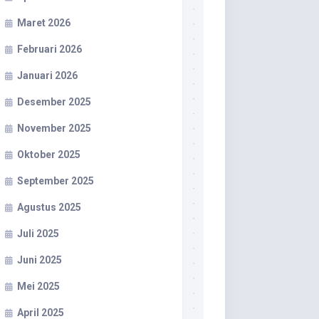
Maret 2026
Februari 2026
Januari 2026
Desember 2025
November 2025
Oktober 2025
September 2025
Agustus 2025
Juli 2025
Juni 2025
Mei 2025
April 2025