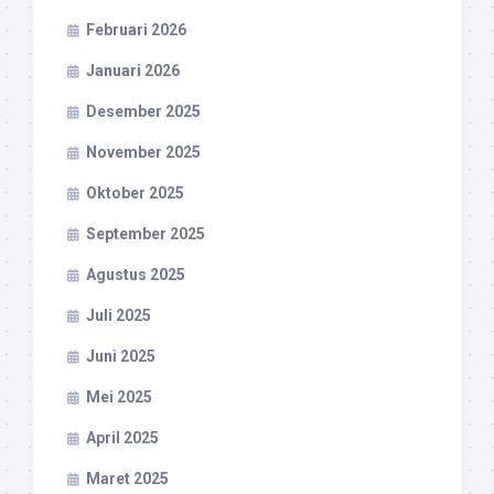
Februari 2026
Januari 2026
Desember 2025
November 2025
Oktober 2025
September 2025
Agustus 2025
Juli 2025
Juni 2025
Mei 2025
April 2025
Maret 2025