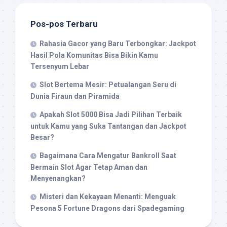
Pos-pos Terbaru
Rahasia Gacor yang Baru Terbongkar: Jackpot
Hasil Pola Komunitas Bisa Bikin Kamu
Tersenyum Lebar
Slot Bertema Mesir: Petualangan Seru di
Dunia Firaun dan Piramida
Apakah Slot 5000 Bisa Jadi Pilihan Terbaik
untuk Kamu yang Suka Tantangan dan Jackpot
Besar?
Bagaimana Cara Mengatur Bankroll Saat
Bermain Slot Agar Tetap Aman dan
Menyenangkan?
Misteri dan Kekayaan Menanti: Menguak
Pesona 5 Fortune Dragons dari Spadegaming