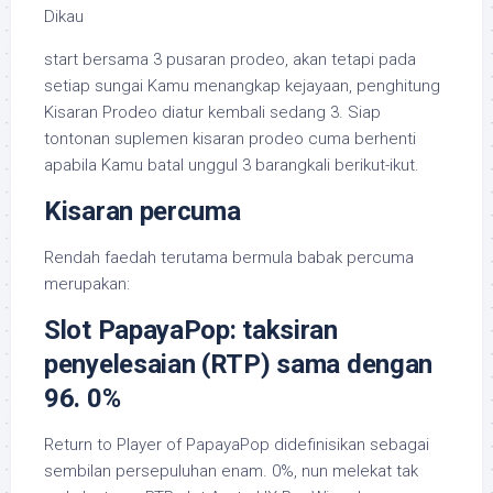
Dikau
start bersama 3 pusaran prodeo, akan tetapi pada
setiap sungai Kamu menangkap kejayaan, penghitung
Kisaran Prodeo diatur kembali sedang 3. Siap
tontonan suplemen kisaran prodeo cuma berhenti
apabila Kamu batal unggul 3 barangkali berikut-ikut.
Kisaran percuma
Rendah faedah terutama bermula babak percuma
merupakan:
Slot PapayaPop: taksiran
penyelesaian (RTP) sama dengan
96. 0%
Return to Player of PapayaPop didefinisikan sebagai
sembilan persepuluhan enam. 0%, nun melekat tak