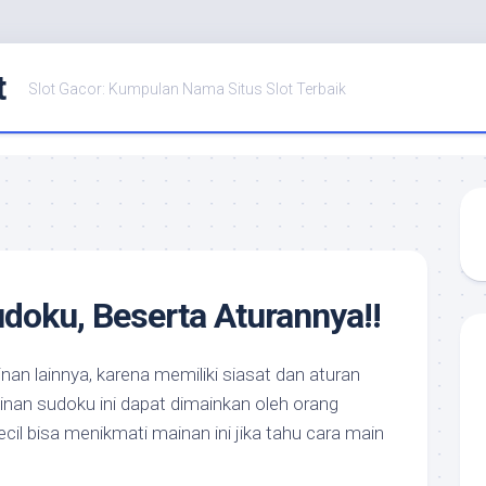
t
Slot Gacor: Kumpulan Nama Situs Slot Terbaik
doku, Beserta Aturannya!!
an lainnya, karena memiliki siasat dan aturan
nan sudoku ini dapat dimainkan oleh orang
l bisa menikmati mainan ini jika tahu cara main