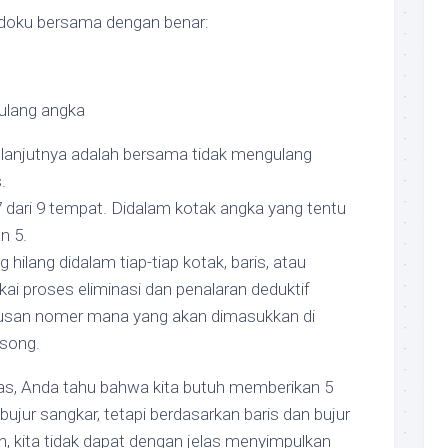
udoku bersama dengan benar:
gulang angka
lanjutnya adalah bersama tidak mengulang
.
si 7 dari 9 tempat. Didalam kotak angka yang tentu
n 5.
 hilang didalam tiap-tiap kotak, baris, atau
i proses eliminasi dan penalaran deduktif
usan nomer mana yang akan dimasukkan di
osong.
 atas, Anda tahu bahwa kita butuh memberikan 5
ujur sangkar, tetapi berdasarkan baris dan bujur
, kita tidak dapat dengan jelas menyimpulkan