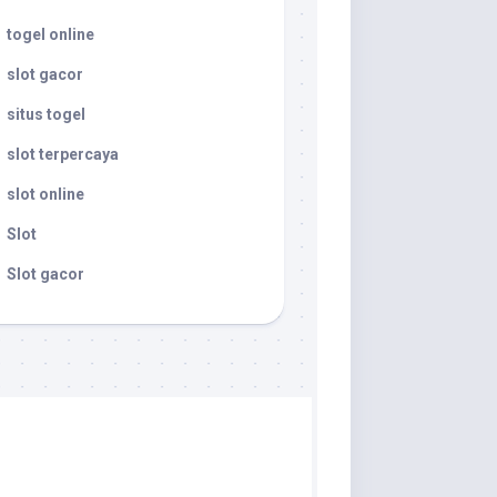
togel online
slot gacor
situs togel
slot terpercaya
slot online
Slot
Slot gacor