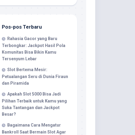
Pos-pos Terbaru
Rahasia Gacor yang Baru
Terbongkar: Jackpot Hasil Pola
Komunitas Bisa Bikin Kamu
Tersenyum Lebar
Slot Bertema Mesir:
Petualangan Seru di Dunia Firaun
dan Piramida
Apakah Slot 5000 Bisa Jadi
Pilihan Terbaik untuk Kamu yang
Suka Tantangan dan Jackpot
Besar?
Bagaimana Cara Mengatur
Bankroll Saat Bermain Slot Agar