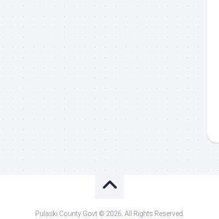
Pulaski County Govt © 2026. All Rights Reserved.