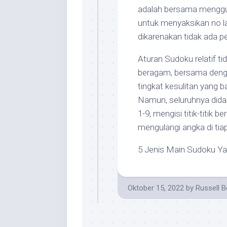
adalah bersama menggu
untuk menyaksikan no la
dikarenakan tidak ada p
Aturan Sudoku relatif ti
beragam, bersama deng
tingkat kesulitan yang b
Namun, seluruhnya dida
1-9, mengisi titik-titik 
mengulangi angka di tiap
5 Jenis Main Sudoku Ya
Oktober 15, 2022
by
Russell B