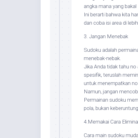
angka mana yang bakal 
Ini berarti bahwa kita ha
dan coba isi area di lebi
3. Jangan Menebak
Sudoku adalah permainan
menebak-nebak.
Jika Anda tidak tahu n
spesifik, teruslah memi
untuk menempatkan no
Namun, jangan mencob
Permainan sudoku meme
pola, bukan keberuntun
4.Memakai Cara Elimina
Cara main sudoku muda