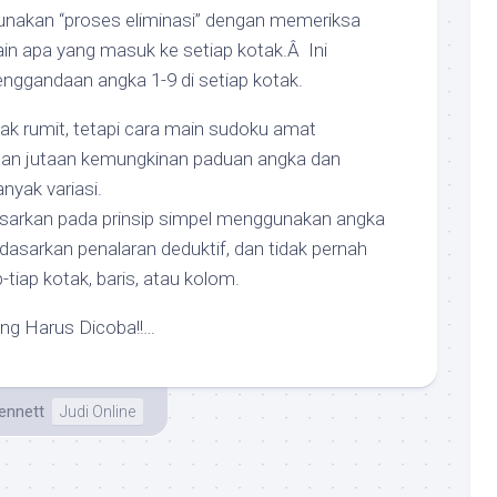
nakan “proses eliminasi” dengan memeriksa
in apa yang masuk ke setiap kotak.Â Ini
enggandaan angka 1-9 di setiap kotak.
dak rumit, tetapi cara main sudoku amat
an jutaan kemungkinan paduan angka dan
anyak variasi.
sarkan pada prinsip simpel menggunakan angka
berdasarkan penalaran deduktif, dan tidak pernah
-tiap kotak, baris, atau kolom.
ng Harus Dicoba!!…
ennett
Judi Online