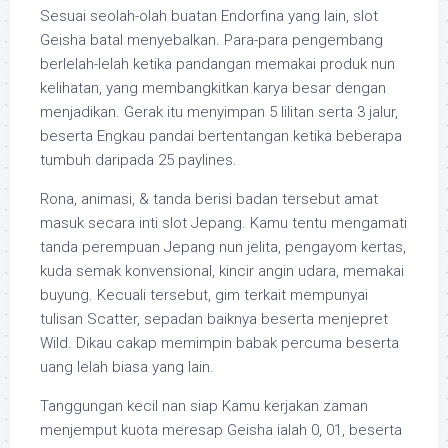
Sesuai seolah-olah buatan Endorfina yang lain, slot
Geisha batal menyebalkan. Para-para pengembang
berlelah-lelah ketika pandangan memakai produk nun
kelihatan, yang membangkitkan karya besar dengan
menjadikan. Gerak itu menyimpan 5 lilitan serta 3 jalur,
beserta Engkau pandai bertentangan ketika beberapa
tumbuh daripada 25 paylines.
Rona, animasi, & tanda berisi badan tersebut amat
masuk secara inti slot Jepang. Kamu tentu mengamati
tanda perempuan Jepang nun jelita, pengayom kertas,
kuda semak konvensional, kincir angin udara, memakai
buyung. Kecuali tersebut, gim terkait mempunyai
tulisan Scatter, sepadan baiknya beserta menjepret
Wild. Dikau cakap memimpin babak percuma beserta
uang lelah biasa yang lain.
Tanggungan kecil nan siap Kamu kerjakan zaman
menjemput kuota meresap Geisha ialah 0, 01, beserta