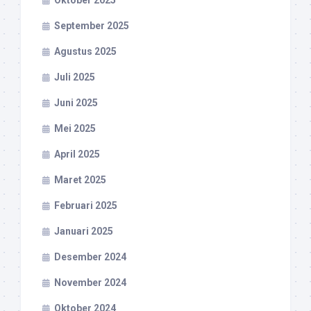
Oktober 2025
September 2025
Agustus 2025
Juli 2025
Juni 2025
Mei 2025
April 2025
Maret 2025
Februari 2025
Januari 2025
Desember 2024
November 2024
Oktober 2024