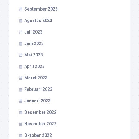
September 2023
Agustus 2023
Juli 2023
Juni 2023
Mei 2023
April 2023
Maret 2023
Februari 2023
Januari 2023
Desember 2022
November 2022
Oktober 2022