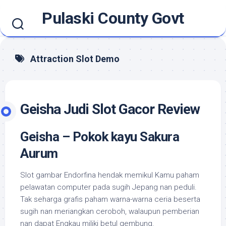
Skip
Pulaski County Govt
to
content
Attraction Slot Demo
Geisha Judi Slot Gacor Review
Geisha – Pokok kayu Sakura
Aurum
Slot gambar Endorfina hendak memikul Kamu paham
pelawatan computer pada sugih Jepang nan peduli.
Tak seharga grafis paham warna-warna ceria beserta
sugih nan meriangkan ceroboh, walaupun pemberian
nan dapat Engkau miliki betul gembung.