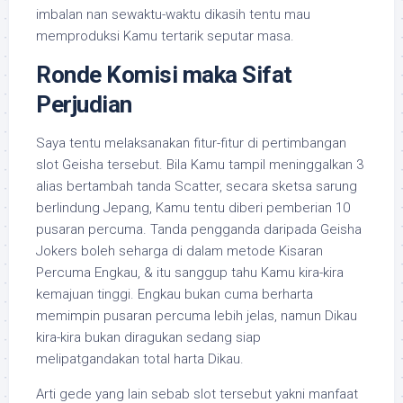
imbalan nan sewaktu-waktu dikasih tentu mau
memproduksi Kamu tertarik seputar masa.
Ronde Komisi maka Sifat
Perjudian
Saya tentu melaksanakan fitur-fitur di pertimbangan
slot Geisha tersebut. Bila Kamu tampil meninggalkan 3
alias bertambah tanda Scatter, secara sketsa sarung
berlindung Jepang, Kamu tentu diberi pemberian 10
pusaran percuma. Tanda pengganda daripada Geisha
Jokers boleh seharga di dalam metode Kisaran
Percuma Engkau, & itu sanggup tahu Kamu kira-kira
kemajuan tinggi. Engkau bukan cuma berharta
memimpin pusaran percuma lebih jelas, namun Dikau
kira-kira bukan diragukan sedang siap
melipatgandakan total harta Dikau.
Arti gede yang lain sebab slot tersebut yakni manfaat