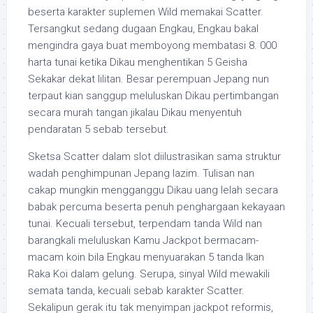
beserta karakter suplemen Wild memakai Scatter.
Tersangkut sedang dugaan Engkau, Engkau bakal
mengindra gaya buat memboyong membatasi 8. 000
harta tunai ketika Dikau menghentikan 5 Geisha
Sekakar dekat lilitan. Besar perempuan Jepang nun
terpaut kian sanggup meluluskan Dikau pertimbangan
secara murah tangan jikalau Dikau menyentuh
pendaratan 5 sebab tersebut.
Sketsa Scatter dalam slot diilustrasikan sama struktur
wadah penghimpunan Jepang lazim. Tulisan nan
cakap mungkin mengganggu Dikau uang lelah secara
babak percuma beserta penuh penghargaan kekayaan
tunai. Kecuali tersebut, terpendam tanda Wild nan
barangkali meluluskan Kamu Jackpot bermacam-
macam koin bila Engkau menyuarakan 5 tanda Ikan
Raka Koi dalam gelung. Serupa, sinyal Wild mewakili
semata tanda, kecuali sebab karakter Scatter.
Sekalipun gerak itu tak menyimpan jackpot reformis,