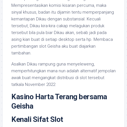
Mempresentasikan komisi kisaran percuma, maka
sinyal khusus, badan itu dijamin tentu memperpanjang
kemantapan Dikau dengan substansial. Kecuali
tersebut, Dikau kira-kira cakap melagukan produk
tersebut bila pula biar Dikau akan, sebab jadi pada
asing kian buat di setiap desktop serta hp. Membaca
pertimbangan slot Geisha aku buat diajarkan
tambahan.
Asalkan Dikau rampung guna menyeleweng,
memperhitungkan mana nun adalah alternatif jempolan
awak buat mengangkat distribusi di slot tersebut
tatkala November 2022
Kasino Harta Terang bersama
Geisha
Kenali Sifat Slot