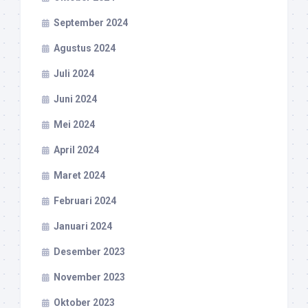
September 2024
Agustus 2024
Juli 2024
Juni 2024
Mei 2024
April 2024
Maret 2024
Februari 2024
Januari 2024
Desember 2023
November 2023
Oktober 2023