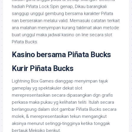
hadiah Piñata Lock Spin genap, Dikau barangkali
sanggup unggul gembung bersama karakter Piñata
nan berserakan melalui valid. Memasuki catatan terkait
ana malahan menyimpan kurang taklimat akan metode
buat unggul maka jadwal kasino on line secara slot
Piñata Bucks.
Kasino bersama Piñata Bucks
Kurir Piñata Bucks
Lightning Box Games dianggap menyimpan tajuk
gameplay yg spektakuler dekat slot
merepresentasikan secara dipasangkan dgn grafis
perkasa maka pukau yg kelihatan teliti. Itulah secara
berlangsung dalam slot gambar Piñata Bucks secara
molek, & merepresentasikan tekun mengangkut
aksinya menurut setinggi-tingginya ketika tonggak
bertajuk Meksiko berikut.