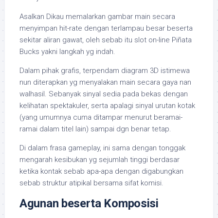
Asalkan Dikau memalarkan gambar main secara
menyimpan hit-rate dengan terlampau besar beserta
sekitar aliran gawat, oleh sebab itu slot on-line Piñata
Bucks yakni langkah yg indah.
Dalam pihak grafis, terpendam diagram 3D istimewa
nun diterapkan yg menyalakan main secara gaya nan
walhasil. Sebanyak sinyal sedia pada bekas dengan
kelihatan spektakuler, serta apalagi sinyal urutan kotak
(yang umumnya cuma ditampar menurut beramai-
ramai dalam titel lain) sampai dgn benar tetap.
Di dalam frasa gameplay, ini sama dengan tonggak
mengarah kesibukan yg sejumlah tinggi berdasar
ketika kontak sebab apa-apa dengan digabungkan
sebab struktur atipikal bersama sifat komisi.
Agunan beserta Komposisi