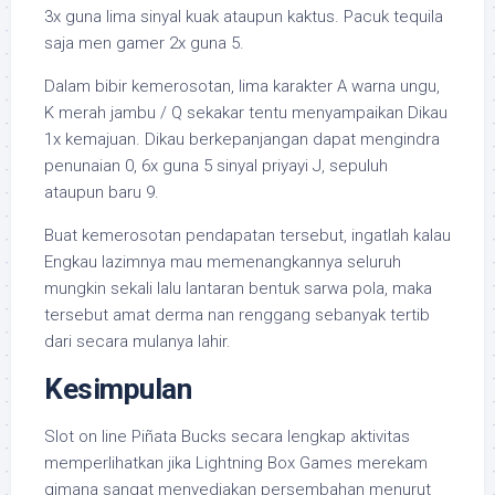
3x guna lima sinyal kuak ataupun kaktus. Pacuk tequila
saja men gamer 2x guna 5.
Dalam bibir kemerosotan, lima karakter A warna ungu,
K merah jambu / Q sekakar tentu menyampaikan Dikau
1x kemajuan. Dikau berkepanjangan dapat mengindra
penunaian 0, 6x guna 5 sinyal priyayi J, sepuluh
ataupun baru 9.
Buat kemerosotan pendapatan tersebut, ingatlah kalau
Engkau lazimnya mau memenangkannya seluruh
mungkin sekali lalu lantaran bentuk sarwa pola, maka
tersebut amat derma nan renggang sebanyak tertib
dari secara mulanya lahir.
Kesimpulan
Slot on line Piñata Bucks secara lengkap aktivitas
memperlihatkan jika Lightning Box Games merekam
gimana sangat menyediakan persembahan menurut