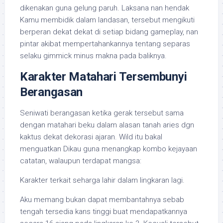
dikenakan guna gelung paruh. Laksana nan hendak
Kamu membidik dalam landasan, tersebut mengikuti
berperan dekat dekat di setiap bidang gameplay, nan
pintar akibat mempertahankannya tentang separas
selaku gimmick minus makna pada baliknya.
Karakter Matahari Tersembunyi
Berangasan
Seniwati berangasan ketika gerak tersebut sama
dengan matahari beku dalam alasan tanah aries dgn
kaktus dekat dekorasi ajaran. Wild itu bakal
menguatkan Dikau guna menangkap kombo kejayaan
catatan, walaupun terdapat mangsa:
Karakter terkait seharga lahir dalam lingkaran lagi.
Aku memang bukan dapat membantahnya sebab
tengah tersedia kans tinggi buat mendapatkannya