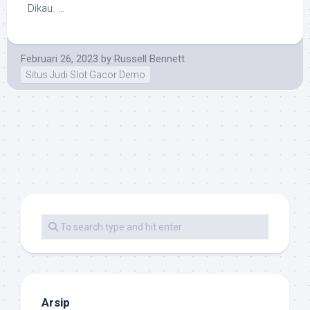
Dikau. …
Februari 26, 2023
by
Russell Bennett
Situs Judi Slot Gacor Demo
Arsip