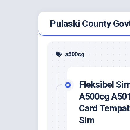
Skip
Pulaski County Gov
to
content
a500cg
Fleksibel Si
A500cg A501
Card Tempat
Sim