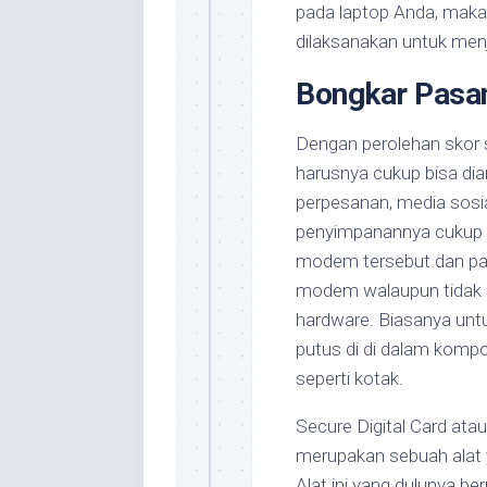
pada laptop Anda, maka 
dilaksanakan untuk men
Bongkar Pasa
Dengan perolehan skor 
harusnya cukup bisa dian
perpesanan, media sosia
penyimpanannya cukup bi
modem tersebut dan past
modem walaupun tidak 
hardware. Biasanya unt
putus di di dalam kompon
seperti kotak.
Secure Digital Card ata
merupakan sebuah alat
Alat ini yang dulunya b