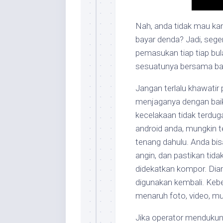
Nah, anda tidak mau ka
bayar denda? Jadi, seg
pemasukan tiap tiap bul
sesuatunya bersama bai
Jangan terlalu khawati
menjaganya dengan baik
kecelakaan tidak terdug
android anda, mungkin te
tenang dahulu. Anda bi
angin, dan pastikan tida
didekatkan kompor. Dia
digunakan kembali. Kebe
menaruh foto, video, mu
Jika operator mendukung