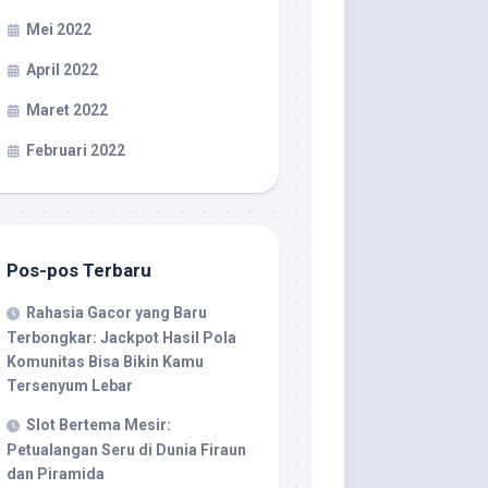
Mei 2022
April 2022
Maret 2022
Februari 2022
Pos-pos Terbaru
Rahasia Gacor yang Baru
Terbongkar: Jackpot Hasil Pola
Komunitas Bisa Bikin Kamu
Tersenyum Lebar
Slot Bertema Mesir:
Petualangan Seru di Dunia Firaun
dan Piramida