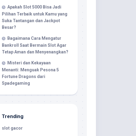
Apakah Slot 5000 Bisa Jadi
Pilihan Terbaik untuk Kamu yang
Suka Tantangan dan Jackpot
Besar?
Bagaimana Cara Mengatur
Bankroll Saat Bermain Slot Agar
Tetap Aman dan Menyenangkan?
Misteri dan Kekayaan
Menanti: Menguak Pesona 5
Fortune Dragons dari
Spadegaming
Trending
slot gacor