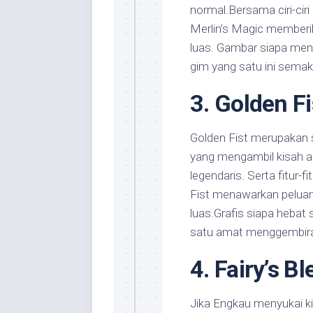
normal.Bersama ciri-cir
Merlin’s Magic member
luas. Gambar siapa me
gim yang satu ini sema
3. Golden Fi
Golden Fist merupakan 
yang mengambil kisah a
legendaris. Serta fitur-f
Fist menawarkan peluan
luas.Grafis siapa hebat 
satu amat menggembira
4. Fairy’s B
Jika Engkau menyukai kis