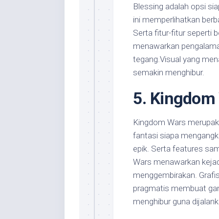
Blessing adalah opsi si
ini memperlihatkan berb
Serta fitur-fitur seperti
menawarkan pengalama
tegang.Visual yang men
semakin menghibur.
5. Kingdom
Kingdom Wars merupaka
fantasi siapa mengangka
epik. Serta features sa
Wars menawarkan kejadi
menggembirakan. Grafi
pragmatis membuat ga
menghibur guna dijalank