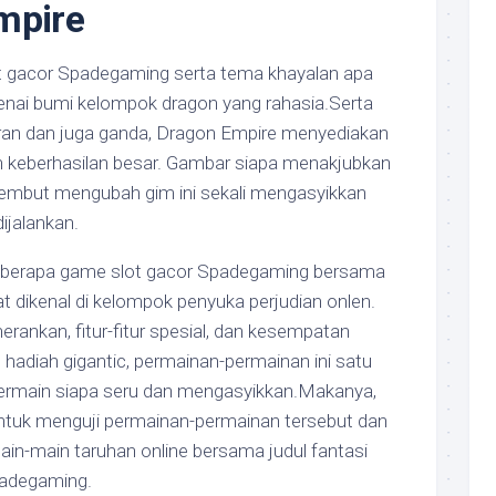
mpire
ot gacor Spadegaming serta tema khayalan apa
nai bumi kelompok dragon yang rahasia.Serta
liran dan juga ganda, Dragon Empire menyediakan
ih keberhasilan besar. Gambar siapa menakjubkan
 lembut mengubah gim ini sekali mengasyikkan
jalankan.
beberapa game slot gacor Spadegaming bersama
t dikenal di kelompok penyuka perjudian onlen.
erankan, fitur-fitur spesial, dan kesempatan
hadiah gigantic, permainan-permainan ini satu
ermain siapa seru dan mengasyikkan.Makanya,
 untuk menguji permainan-permainan tersebut dan
ain-main taruhan online bersama judul fantasi
padegaming.