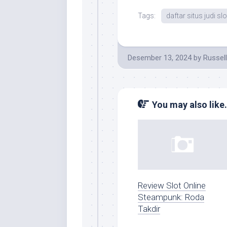
Tags:
daftar situs judi sl
Desember 13, 2024
by
Russel
You may also like.
Review Slot Online
Steampunk: Roda
Takdir