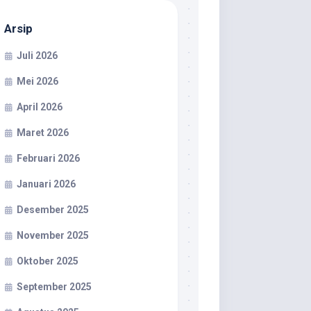
Arsip
Juli 2026
Mei 2026
April 2026
Maret 2026
Februari 2026
Januari 2026
Desember 2025
November 2025
Oktober 2025
September 2025