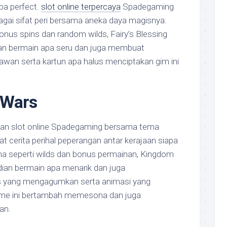
apa perfect.
slot online terpercaya
Spadegaming
agai sifat peri bersama aneka daya magisnya.
 bonus spins dan random wilds, Fairy’s Blessing
n bermain apa seru dan juga membuat
awan serta kartun apa halus menciptakan gim ini
 Wars
n slot online Spadegaming bersama tema
t cerita perihal peperangan antar kerajaan siapa
ma seperti wilds dan bonus permainan, Kingdom
an bermain apa menarik dan juga
s yang mengagumkan serta animasi yang
me ini bertambah memesona dan juga
an.