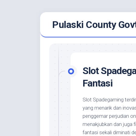
Skip
Pulaski County Gov
to
content
Slot Spadeg
Fantasi
Slot Spadegaming terdiri
yang menarik dan inovas
penggemar perjudian onl
menakjubkan dan juga fi
fantasi sekali diminati