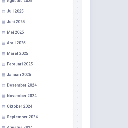
Agustus 2025
Juli 2025
Juni 2025
Mei 2025
April 2025
Maret 2025
Februari 2025
Januari 2025
Desember 2024
November 2024
Oktober 2024
September 2024
Agustus 2024