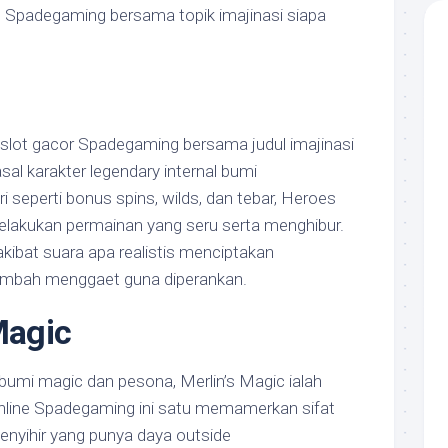
e Spadegaming bersama topik imajinasi siapa
 slot gacor Spadegaming bersama judul imajinasi
asal karakter legendary internal bumi
ri seperti bonus spins, wilds, dan tebar, Heroes
lakukan permainan yang seru serta menghibur.
akibat suara apa realistis menciptakan
tambah menggaet guna diperankan.
Magic
umi magic dan pesona, Merlin’s Magic ialah
Online Spadegaming ini satu memamerkan sifat
penyihir yang punya daya outside